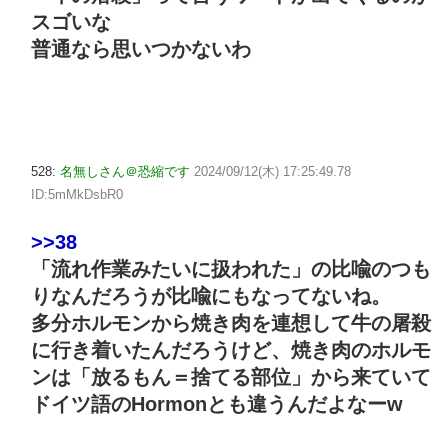
スゴいな
普通なら思いつかないわ
528:
名無しさん＠恐縮です
2024/09/12(木) 17:25:49.78
ID:5mMkDsbR0
>>38
「流れ作業みたいに扱われた」の比喩のつも
りなんだろうが比喩にもなってないね。
多分ホルモンから焼き肉を連想して牛の屠殺
に行き着いたんだろうけど、焼き肉のホルモ
ンは「放るもん＝捨てる部位」から来ていて
ドイツ語のHormonとも違うんだよなーw