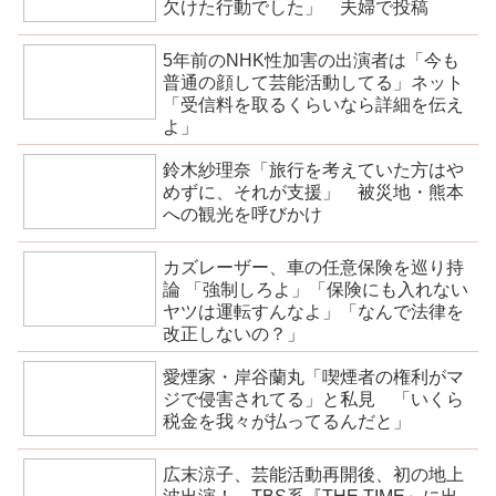
欠けた行動でした」 夫婦で投稿
5年前のNHK性加害の出演者は「今も
普通の顔して芸能活動してる」ネット
「受信料を取るくらいなら詳細を伝え
よ」
鈴木紗理奈「旅行を考えていた方はや
めずに、それが支援」 被災地・熊本
への観光を呼びかけ
カズレーザー、車の任意保険を巡り持
論 「強制しろよ」「保険にも入れない
ヤツは運転すんなよ」「なんで法律を
改正しないの？」
愛煙家・岸谷蘭丸「喫煙者の権利がマ
ジで侵害されてる」と私見 「いくら
税金を我々が払ってるんだと」
広末涼子、芸能活動再開後、初の地上