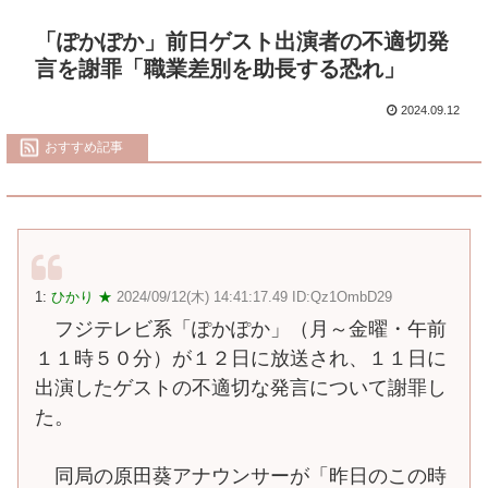
「ぽかぽか」前日ゲスト出演者の不適切発
言を謝罪「職業差別を助長する恐れ」
2024.09.12
おすすめ記事
1:
ひかり ★
2024/09/12(木) 14:41:17.49 ID:Qz1OmbD29
フジテレビ系「ぽかぽか」（月～金曜・午前
１１時５０分）が１２日に放送され、１１日に
出演したゲストの不適切な発言について謝罪し
た。
同局の原田葵アナウンサーが「昨日のこの時