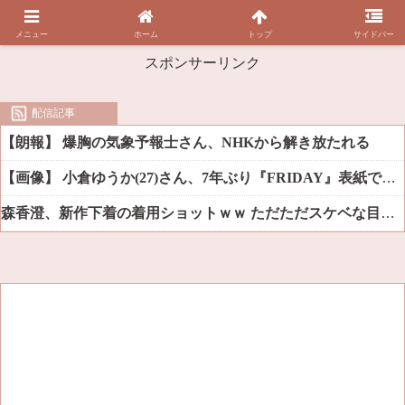
メニュー
ホーム
トップ
サイドバー
スポンサーリンク
配信記事
【朗報】 爆胸の気象予報士さん、NHKから解き放たれる
【画像】 小倉ゆうか(27)さん、7年ぶり『FRIDAY』表紙で神ボディ大解放
森香澄、新作下着の着用ショットｗｗ ただただスケベな目でしか見れんだろ！！