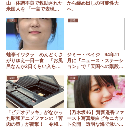
山→体調不良で救助された
から締め出しの可能性大
米国人を 「一言で表現す
へ。
るのならば…」
芸能
芸能
蛙亭イワクラ めんどくさ
ジミー・ペイジ 94年11
がりゆえ一日一食 「お風
月に『ニュース・ステーシ
呂なんか2日くらい入らな
ョン』で「天国への階段」
い」
を演奏したことを振り返る
芸能
芸能
「ビデオデッキ」がなかっ
【乃木坂46】賀喜遥香ファ
た昭和アニメファンの「苦
ースト写真集白ビキニカッ
肉の策」が衝撃！ 令和の
ト公開 透明な海で泳いだ
現在は「夢のよう」
後夕焼けを浴びながら撮影