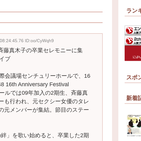
ラン
08:24:45.76 ID:oo/CyWqh9
斉藤真木子の卒業セレモニーに集
ライブ
国際会議場センチュリーホールで、16
スポ
 Anniversary Festival
コールでは09年加入の2期生、斉藤真
新着
ニーも行われ、元セクシー女優のタレ
期の元メンバーが集結。節目のステー
絆」を歌い始めると、卒業した2期