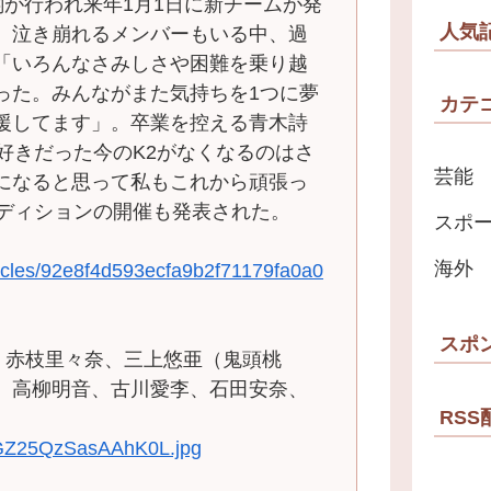
が行われ来年1月1日に新チームが発
人気
。泣き崩れるメンバーもいる中、過
「いろんなさみしさや困難を乗り越
った。みんながまた気持ちを1つに夢
カテ
援してます」。卒業を控える青木詩
好きだった今のK2がなくなるのはさ
芸能
になると思って私もこれから頑張っ
ーディションの開催も発表された。
スポ
海外
rticles/92e8f4d593ecfa9b2f71179fa0a0
スポ
、赤枝里々奈、三上悠亜（鬼頭桃
、高柳明音、古川愛李、石田安奈、
RSS
g/GZ25QzSasAAhK0L.jpg