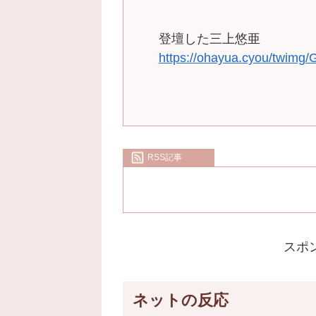
登壇した三上悠亜
https://ohayua.cyou/twim
RSS記事
スポ
ネットの反応