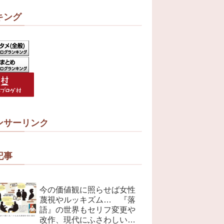
キング
ンサーリンク
記事
今の価値観に照らせば女性
蔑視やルッキズム… 『落
語』の世界もセリフ変更や
改作、現代にふさわしい表