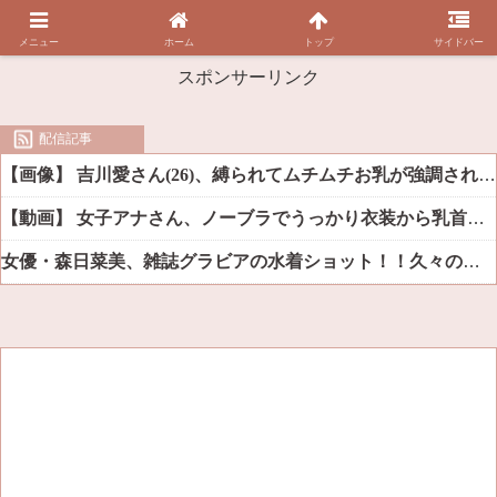
メニュー
ホーム
トップ
サイドバー
スポンサーリンク
配信記事
【画像】 吉川愛さん(26)、縛られてムチムチお乳が強調されてしまう
【動画】 女子アナさん、ノーブラでうっかり衣装から乳首が透けてしまう放送事故ｗｗｗ
女優・森日菜美、雑誌グラビアの水着ショット！！久々の姿にファン悶絶ｗｗ