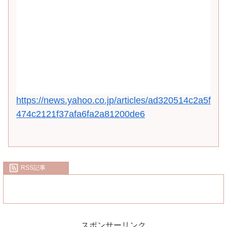
https://news.yahoo.co.jp/articles/ad320514c2a5f
474c2121f37afa6fa2a81200de6
RSS記事
スポンサーリンク