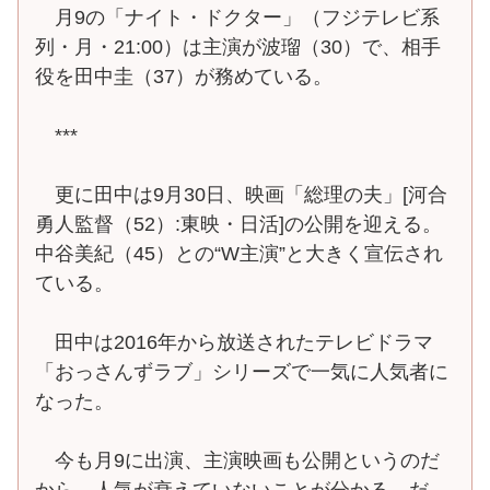
月9の「ナイト・ドクター」（フジテレビ系
列・月・21:00）は主演が波瑠（30）で、相手
役を田中圭（37）が務めている。
***
更に田中は9月30日、映画「総理の夫」[河合
勇人監督（52）:東映・日活]の公開を迎える。
中谷美紀（45）との“W主演”と大きく宣伝され
ている。
田中は2016年から放送されたテレビドラマ
「おっさんずラブ」シリーズで一気に人気者に
なった。
今も月9に出演、主演映画も公開というのだ
から、人気が衰えていないことが分かる。だ