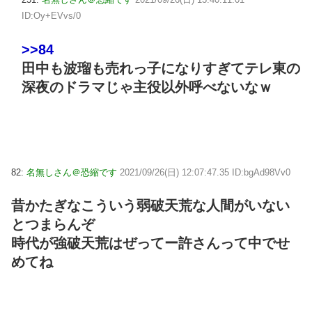
ID:Oy+EVvs/0
>>84
田中も波瑠も売れっ子になりすぎてテレ東の
深夜のドラマじゃ主役以外呼べないなｗ
82:
名無しさん＠恐縮です
2021/09/26(日) 12:07:47.35 ID:bgAd98Vv0
昔かたぎなこういう弱破天荒な人間がいない
とつまらんぞ
時代が強破天荒はぜってー許さんって中でせ
めてね