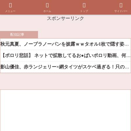
メニュー
ホーム
トップ
サイドバー
スポンサーリンク
配信記事
秋元真夏、ノーブラノーパンを披露ｗｗタオル1枚で隠す姿がほぼA●女優・・
【ポロリ悲話】 ネットで拡散してるお●ぱいポロリ動画、何故か叩かれる・・・
影山優佳、赤ランジェリー×網タイツがスケベ過ぎる！只の痴女だろ・・・