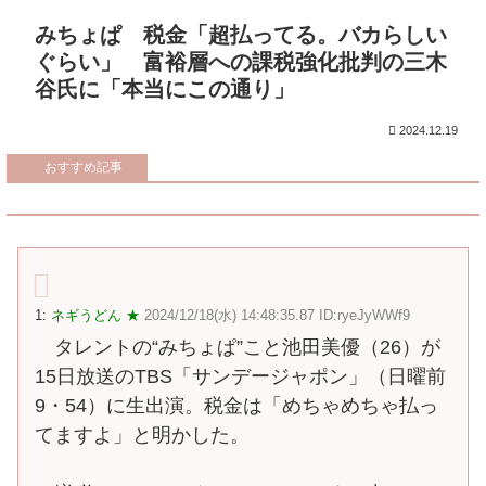
みちょぱ 税金「超払ってる。バカらしい
ぐらい」 富裕層への課税強化批判の三木
谷氏に「本当にこの通り」
2024.12.19
おすすめ記事
1:
ネギうどん ★
2024/12/18(水) 14:48:35.87 ID:ryeJyWWf9
タレントの“みちょぱ”こと池田美優（26）が
15日放送のTBS「サンデージャポン」（日曜前
9・54）に生出演。税金は「めちゃめちゃ払っ
てますよ」と明かした。