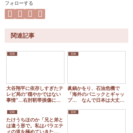
フォローする
関連記事
芸能
芸能
大谷翔平に依存しすぎたテ
眞鍋かをり、石油危機で
レビ局の“穏やかではない
「海外のパニックとギャッ
事情”…右肘靭帯損傷に
プ… なんで日本は大丈夫
「代わりなんているわけな
なんだろう。不気味」
い」と戦慄
芸能
芸能
たけうちほのか「兄と弟と
は違う形で。私はバラエテ
ィの道を極めていきた