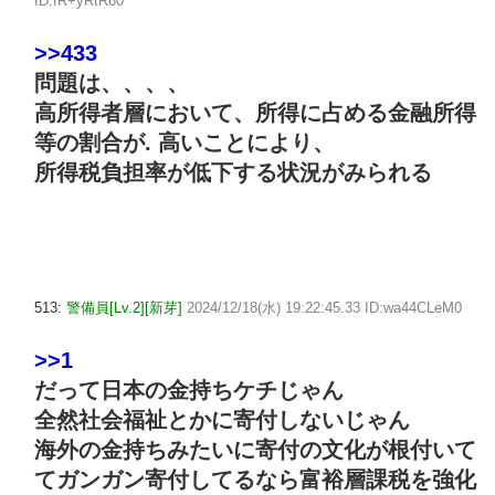
ID:fR+yRtR60
>>433
問題は、、、、
高所得者層において、所得に占める金融所得
等の割合が. 高いことにより、
所得税負担率が低下する状況がみられる
513:
警備員[Lv.2][新芽]
2024/12/18(水) 19:22:45.33 ID:wa44CLeM0
>>1
だって日本の金持ちケチじゃん
全然社会福祉とかに寄付しないじゃん
海外の金持ちみたいに寄付の文化が根付いて
てガンガン寄付してるなら富裕層課税を強化