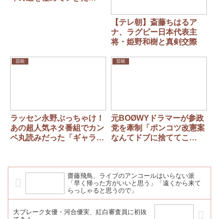
い」 兄は竹内涼真、弟は
竹内唯人
【テレ朝】斎藤ちはるア
ナ、ラグビー日本代表主
将・姫野和樹と真剣交際
芸能
芸能
ラッセン永野ぶっちゃけ！
元BOØWYドラマーが参政
あの超人気ネタ番組でカン
党を牽制「ポンコツ改憲案
ペ丸読みだった「ギャラも
なんてドブに捨ててこ
らえるから良いじゃん」
い！」「日本はおかしな方
向に進んでる」
齋藤飛鳥、ライブのアンコールはいらない派
「早く帰った方がいいと思う」「遠くから来て
らっしゃると思うので」
大ブレーク女優・河合優実、紅白審査員に初抜