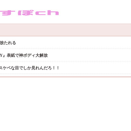
き放たれる
DAY』表紙で神ボディ大解放
スケベな目でしか見れんだろ！！