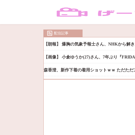
配信記事
【朗報】 爆胸の気象予報士さん、NHKから解
【画像】 小倉ゆうか(27)さん、7年ぶり『FRI
森香澄、新作下着の着用ショットｗｗ ただただ