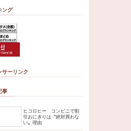
キング
ンサーリンク
記事
ヒコロヒー コンビニで割
引おにぎりは〝絶対買わな
い〟理由