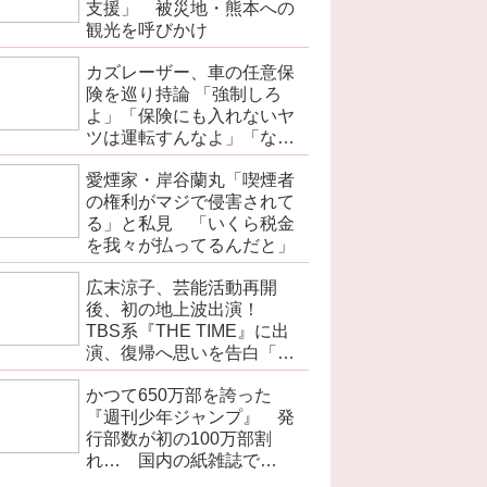
支援」 被災地・熊本への
観光を呼びかけ
カズレーザー、車の任意保
険を巡り持論 「強制しろ
よ」「保険にも入れないヤ
ツは運転すんなよ」「なん
で法律を改正しないの？」
愛煙家・岸谷蘭丸「喫煙者
の権利がマジで侵害されて
る」と私見 「いくら税金
を我々が払ってるんだと」
広末涼子、芸能活動再開
後、初の地上波出演！
TBS系『THE TIME』に出
演、復帰へ思いを告白「自
分の弱い部分だったり…」
かつて650万部を誇った
『週刊少年ジャンプ』 発
行部数が初の100万部割
れ… 国内の紙雑誌で
「100万部超」ゼロに