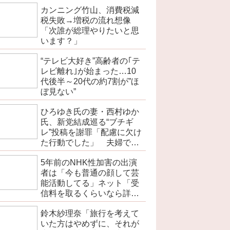
カンニング竹山、消費税減
税失敗→増税の流れ想像
「次誰が総理やりたいと思
います？」
“テレビ大好き”高齢者の｢テ
レビ離れ｣が始まった…10
代後半～20代の約7割が”ほ
ぼ見ない”
ひろゆき氏の妻・西村ゆか
氏、新党結成巡る“ブチギ
レ”投稿を謝罪「配慮に欠け
た行動でした」 夫婦で投
稿
5年前のNHK性加害の出演
者は「今も普通の顔して芸
能活動してる」ネット「受
信料を取るくらいなら詳細
を伝えよ」
鈴木紗理奈「旅行を考えて
いた方はやめずに、それが