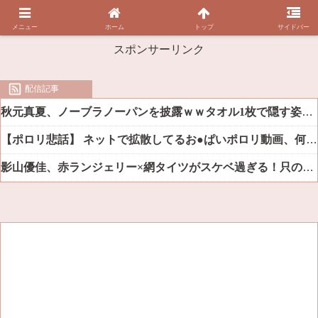
メニュー
ホーム
トップ
サイドバー
スポンサーリンク
配信記事
秋元真夏、ノーブラノーパンを披露ｗｗタオル1枚で隠す姿がほぼA●女優・・
【ポロリ悲話】 ネットで拡散してるお●ぱいポロリ動画、何故か叩かれる・・・
影山優佳、赤ランジェリー×網タイツがスケベ過ぎる！只の痴女だろ・・・