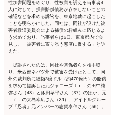
性加害問題をめぐり、性被害を訴える当事者4
人に対して、損害賠償債務が存在しないことの
確認などを求める訴訟を、東京地裁に起こした
ことを明らかにした。同社は、同社が設けた被
害者救済委員会による補償の枠組みに応じるよ
う求めており、当事者らは6日、東京都内で会
見し、「被害者に寄り添う態度に反する」と訴
えた。
提訴されたのは、同社や関係者らを相手取
り、米西部ネバダ州で被害を受けたとして、同
州の裁判所に総額3億ドル（約470億円）の賠償
を求めて提訴した元ジャニーズＪｒ．の田中純
弥さん（43）と飯田恭平さん（37）のほか、元
Ｊｒ．の大島幸広さん（39）、アイドルグルー
プ「忍者」元メンバーの志賀泰伸さん（56）。