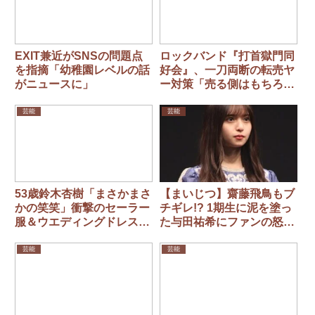
EXIT兼近がSNSの問題点
ロックバンド『打首獄門同
を指摘「幼稚園レベルの話
好会』、一刀両断の転売ヤ
がニュースに」
ー対策「売る側はもちろ
ん、それを買う側も『敵』
と見なします」
芸能
芸能
53歳鈴木杏樹「まさかまさ
【まいじつ】齋藤飛鳥もブ
かの笑笑」衝撃のセーラー
チギレ!? 1期生に泥を塗っ
服＆ウエディングドレス姿
た与田祐希にファンの怒り
を披露
爆発
芸能
芸能