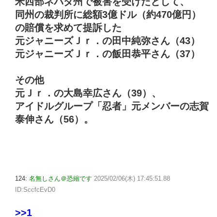
米西部ネバダ州で被害を受けたとして、
同州の裁判所に総額3億ドル（約470億円）
の賠償を求めて提訴した
元ジャニーズＪｒ．の田中純弥さん（43）
元ジャニーズＪｒ．の飯田恭平さん（37）
その他
元Ｊｒ．の大島幸広さん（39）、
アイドルグループ「忍者」元メンバーの志賀
泰伸さん（56）。
124:
名無しさん＠恐縮です
2025/02/06(木) 17:45:51.88
ID:SccfcEvD0
>>1