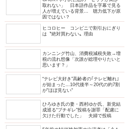
取れない」 日本語作品を字幕で見る
人が増えている背景… 聴力低下が原
因ではない？
ヒコロヒー コンビニで割引おにぎり
は〝絶対買わない〟理由
カンニング竹山、消費税減税失敗→増
税の流れ想像「次誰が総理やりたいと
思います？」
“テレビ大好き”高齢者の｢テレビ離れ｣
が始まった…10代後半～20代の約7割
が”ほぼ見ない”
ひろゆき氏の妻・西村ゆか氏、新党結
成巡る“ブチギレ”投稿を謝罪「配慮に
欠けた行動でした」 夫婦で投稿