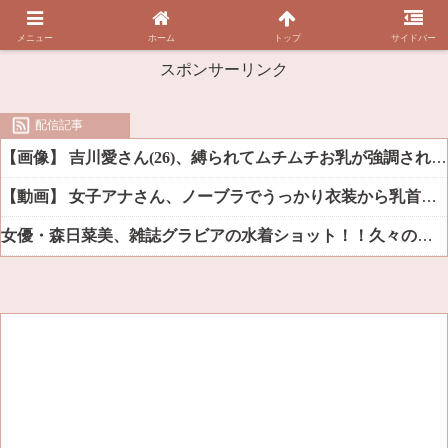
メニュー
ホーム
トップ
サイドバー
スポンサーリンク
配信記事
【画像】 吉川愛さん(26)、縛られてムチムチお乳が強調されてしまう
【動画】 女子アナさん、ノーブラでうっかり衣装から乳首が透けてしまう放送事故ｗｗｗ
女優・森日菜美、雑誌グラビアの水着ショット！！久々の姿にファン悶絶ｗｗ