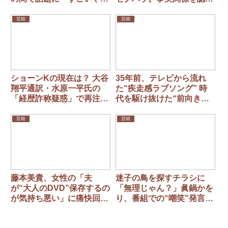
ん」
る
芸能
芸能
ショーンKの現在は？ 大谷
35年前、テレビから流れ
翔平通訳・水原一平氏の
た“疾走感ラブソング” 時
「経歴詐称疑惑」で再注
代を駆け抜けた“前向きな
目！
恋”が今も胸を打つ理由
LINDBERG『今すぐKiss
芸能
芸能
Me』
藤本美貴、女性の「夫
迷子の鳥を探すチラシに
が“大人のDVD”保存するの
「無理じゃん？」眞鍋かを
が気持ち悪い」に痛快回答
り、番組での“嘲笑”発言に
「うちの場合は…」
批判集まる 放送回は急遽
配信終了