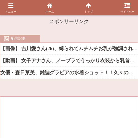
メニュー
ホーム
トップ
サイドバー
スポンサーリンク
配信記事
【画像】 吉川愛さん(26)、縛られてムチムチお乳が強調されてしまう
【動画】 女子アナさん、ノーブラでうっかり衣装から乳首が透けてしまう放送事故ｗｗｗ
女優・森日菜美、雑誌グラビアの水着ショット！！久々の姿にファン悶絶ｗｗ