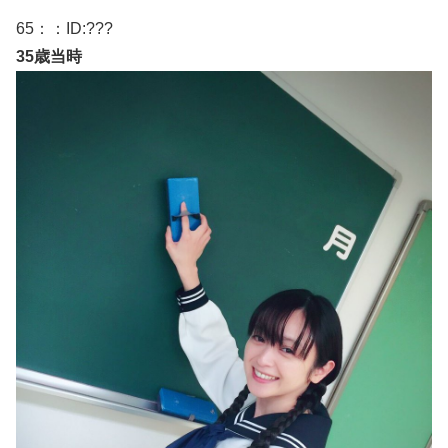
65
：：ID:
???
35歳当時