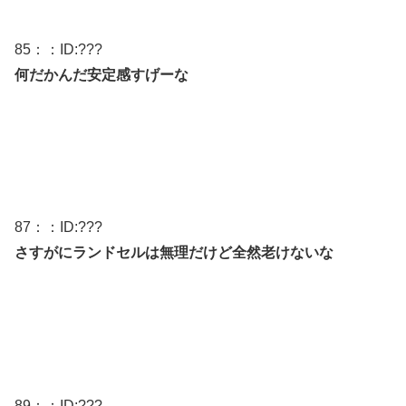
85
：：ID:
???
何だかんだ安定感すげーな
87
：：ID:
???
さすがにランドセルは無理だけど全然老けないな
89
：：ID:
???