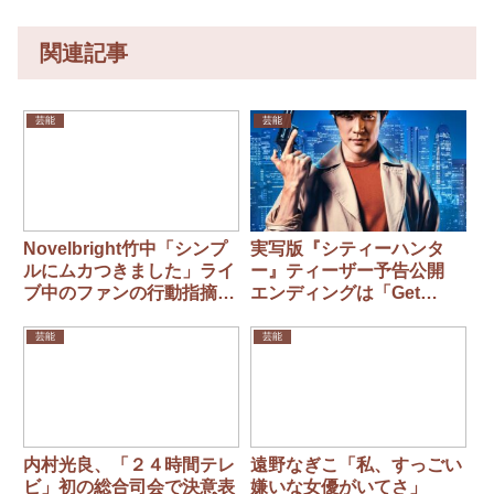
関連記事
芸能
芸能
Novelbright竹中「シンプ
実写版『シティーハンタ
ルにムカつきました」ライ
ー』ティーザー予告公開
ブ中のファンの行動指摘
エンディングは「Get
「座って下向いて…」
Wild」新録版に決定 小室
哲哉は「皆さんに感謝」
芸能
芸能
内村光良、「２４時間テレ
遠野なぎこ「私、すっごい
ビ」初の総合司会で決意表
嫌いな女優がいてさ」