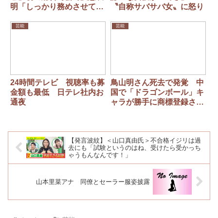
明「しっかり務めさせてい
〝自称サバサバ女〟に怒り
ただきます」…「イッテ
Ｑ」で発表
芸能
芸能
24時間テレビ 視聴率も募
鳥山明さん死去で発覚 中
金額も最低 日テレ社内お
国で「ドラゴンボール」キ
通夜
ャラが勝手に商標登録され
ていた！
【発言波紋】＜山口真由氏＞不合格イジリは過
去にも「試験というのはね、受けたら受かっち
ゃうもんなんです！」
山本里菜アナ 同僚とセーラー服姿披露