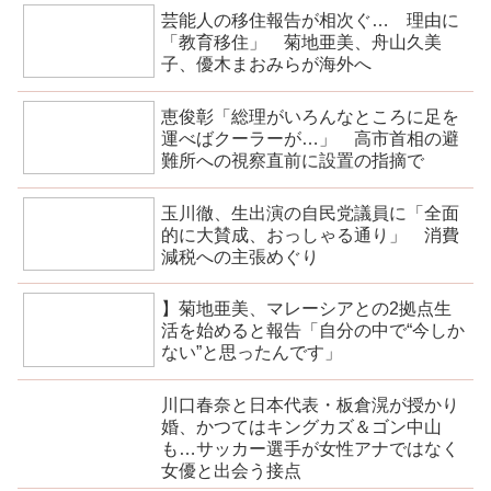
芸能人の移住報告が相次ぐ… 理由に
「教育移住」 菊地亜美、舟山久美
子、優木まおみらが海外へ
恵俊彰「総理がいろんなところに足を
運べばクーラーが…」 高市首相の避
難所への視察直前に設置の指摘で
玉川徹、生出演の自民党議員に「全面
的に大賛成、おっしゃる通り」 消費
減税への主張めぐり
】菊地亜美、マレーシアとの2拠点生
活を始めると報告「自分の中で“今しか
ない”と思ったんです」
川口春奈と日本代表・板倉滉が授かり
婚、かつてはキングカズ＆ゴン中山
も…サッカー選手が女性アナではなく
女優と出会う接点