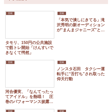
芸能
芸能
「本気で潰しにきてる」滝
沢秀明の新オーディション
が“まんまジャニーズ”とフ
ァン衝撃
タモリ、150円の公共施設
で筋トレ開始「けんすいで
きなくて愕然」
芸能
芸能
ノンスタ石田 タクシー運
転手に“舌打ち”され取った
仰天行動
河合優実、「なんてったっ
てアイドル」を熱唱！ 圧
巻のパフォーマンス披露
役所広司＆神木隆之介と
『クラフトボス』CMで初
芸能
芸能