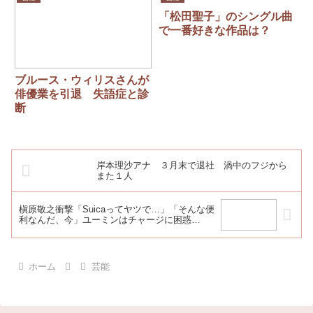
共演
「松田聖子」のシングル曲
で一番好きな作品は？
ブルース・ウィリスさんが
俳優業を引退 失語症と診
断
岸本理沙アナ ３月末で退社 渦中のフジから
また１人
槇原敬之衝撃「Suicaってヤツで…」「そんな便
利なんだ、今」ユーミンはチャージに困惑…
ホーム
芸能