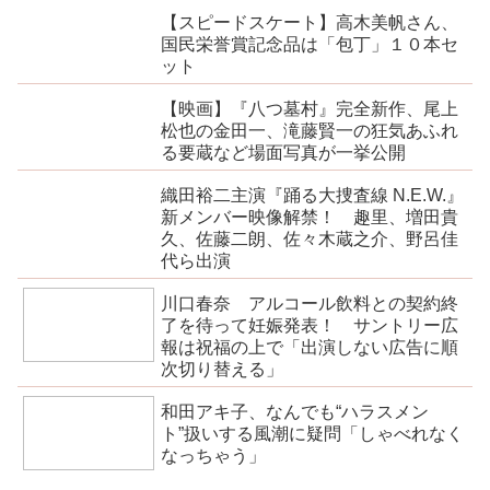
【スピードスケート】高木美帆さん、
国民栄誉賞記念品は「包丁」１０本セ
ット
【映画】『八つ墓村』完全新作、尾上
松也の金田一、滝藤賢一の狂気あふれ
る要蔵など場面写真が一挙公開
織田裕二主演『踊る大捜査線 N.E.W.』
新メンバー映像解禁！ 趣里、増田貴
久、佐藤二朗、佐々木蔵之介、野呂佳
代ら出演
川口春奈 アルコール飲料との契約終
了を待って妊娠発表！ サントリー広
報は祝福の上で「出演しない広告に順
次切り替える」
和田アキ子、なんでも“ハラスメン
ト”扱いする風潮に疑問「しゃべれなく
なっちゃう」