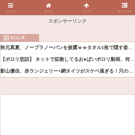
メニュー
ホーム
トップ
サイドバー
スポンサーリンク
配信記事
秋元真夏、ノーブラノーパンを披露ｗｗタオル1枚で隠す姿がほぼA●女優・・
【ポロリ悲話】 ネットで拡散してるお●ぱいポロリ動画、何故か叩かれる・・・
影山優佳、赤ランジェリー×網タイツがスケベ過ぎる！只の痴女だろ・・・