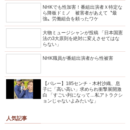
NHKでも性加害！番組出演者Ｘ特定な
ら降板ドミノ 被害者があえて〝最
強〟労働組合を頼ったワケ
大物ミュージシャンが投稿 「日本国憲
法の3大原則を絶対に変えさせてはな
らない」
NHK職員が番組出演者から性被害
【バレー】185センチ・木村沙織、息
子に「高い高い」求められ衝撃展開激
白 「すごい列になって…私アトラクシ
ョンじゃないよみたいな」
人気記事