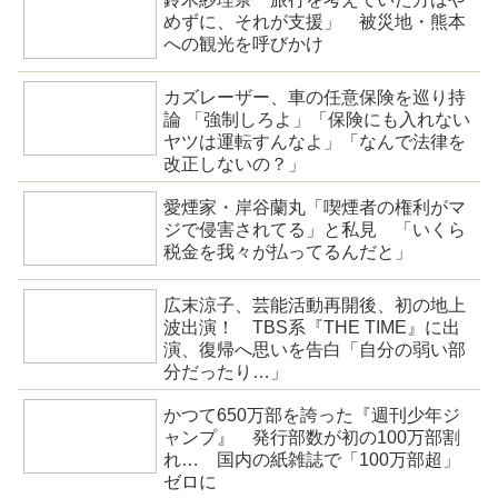
めずに、それが支援」 被災地・熊本
への観光を呼びかけ
カズレーザー、車の任意保険を巡り持
論 「強制しろよ」「保険にも入れない
ヤツは運転すんなよ」「なんで法律を
改正しないの？」
愛煙家・岸谷蘭丸「喫煙者の権利がマ
ジで侵害されてる」と私見 「いくら
税金を我々が払ってるんだと」
広末涼子、芸能活動再開後、初の地上
波出演！ TBS系『THE TIME』に出
演、復帰へ思いを告白「自分の弱い部
分だったり…」
かつて650万部を誇った『週刊少年ジ
ャンプ』 発行部数が初の100万部割
れ… 国内の紙雑誌で「100万部超」
ゼロに