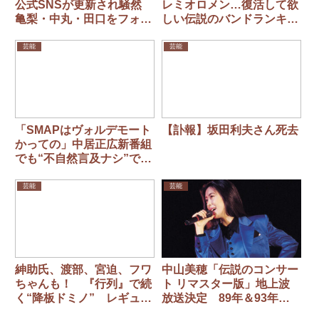
公式SNSが更新され騒然
レミオロメン…復活して欲
亀梨・中丸・田口をフォロ
しい伝説のバンドランキン
ーし反響 「出所した？」
グ 1位は？
再集結期待の声も
芸能
芸能
「SMAPはヴォルデモート
【訃報】坂田利夫さん死去
かっての」中居正広新番組
でも“不自然言及ナシ”で
SNS大荒れ 旧ジャニ最大
のタブーに
芸能
芸能
紳助氏、渡部、宮迫、フワ
中山美穂「伝説のコンサー
ちゃんも！ 『行列』で続
ト リマスター版」地上波
く“降板ドミノ” レギュラ
放送決定 89年＆93年の
ー陣が次々消える事態に関
ライヴ映像 6月21日放送