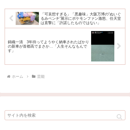
係者が戦々恐々
「可哀想すぎる」「悪趣味」大阪万博の“ぬいぐ
るみベンチ”展示にポケモンファン激怒、任天堂
は直撃に「許諾したものではない」
錦織一清 3年待ってようやく納車されたばかり
の新車が首都高でまさか…「人生そんなもんで
す」
ホーム
芸能