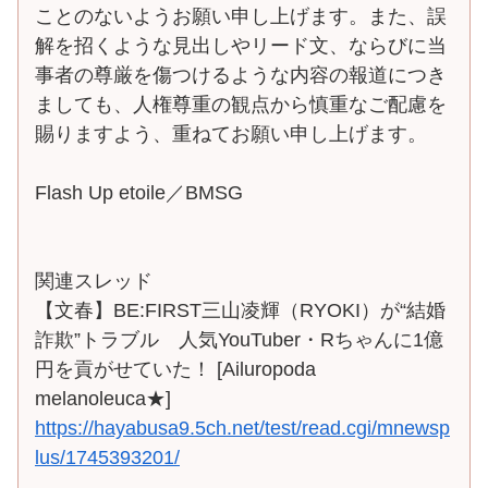
ことのないようお願い申し上げます。また、誤
解を招くような見出しやリード文、ならびに当
事者の尊厳を傷つけるような内容の報道につき
ましても、人権尊重の観点から慎重なご配慮を
賜りますよう、重ねてお願い申し上げます。
Flash Up etoile／BMSG
関連スレッド
【文春】BE:FIRST三山凌輝（RYOKI）が“結婚
詐欺”トラブル 人気YouTuber・Rちゃんに1億
円を貢がせていた！ [Ailuropoda
melanoleuca★]
https://hayabusa9.5ch.net/test/read.cgi/mnewsp
lus/1745393201/