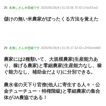
26:
名無しさん＠恐縮です
2025/05/29(木) 01:03:06.70 ID:LYbxEfox0
儲けの無い米農家がぼったくる方法を覚えた
29:
名無しさん＠恐縮です
2025/05/29(木) 01:05:27.54 ID:cZH1bmbW0
農家には2種類いて、大規模農家(生産能力あ
り、稼げる農家)と零細農家(生産能力なし、稼
ぐ能力なし、補助金だより)に分別できる。
農水省の天下り官僚(他人に寄生する人々・公
金チューチュー・特権階級)と零細農家の集合
体がJA農協である！