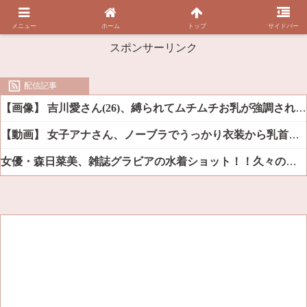
メニュー
ホーム
トップ
サイドバー
スポンサーリンク
配信記事
【画像】 吉川愛さん(26)、縛られてムチムチお乳が強調されてしまう
【動画】 女子アナさん、ノーブラでうっかり衣装から乳首が透けてしまう放送事故ｗｗｗ
女優・森日菜美、雑誌グラビアの水着ショット！！久々の姿にファン悶絶ｗｗ