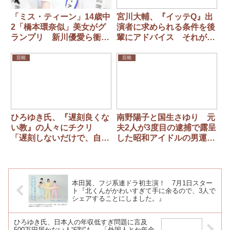
「ミス・ティーン」14歳中
宮川大輔、『イッテQ』出
2「橋本環奈似」美女がグ
演者に求められる条件を後
ランプリ 新川優愛ら衝撃
輩にアドバイス それがで
「この透明感！吸い込まれ
きずに数々の人間がイッテ
るような瞳と肌」
Q！を去った…
芸能
芸能
ひろゆき氏、『遅刻良くな
南野陽子と国生さゆり 元
い教』の人々にチクリ
夫2人が3度目の逮捕で露呈
「遅刻しないだけで、自分
した昭和アイドルの男運
の地位が安泰だと誤解して
国生の元夫はポケモンカー
る」
ド詐欺
本田翼、フジ系連ドラ初主演！ 7月1日スター
ト『北くんがかわいすぎて手に余るので、3人で
シェアすることにしました。』
ひろゆき氏、日本人の年収低すぎ問題に言及
500万円届かない人“6割”も… 「外国人とか年金