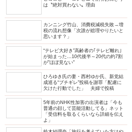
は〝絶対買わない〟理由
カンニング竹山、消費税減税失敗→増
税の流れ想像「次誰が総理やりたいと
思います？」
“テレビ大好き”高齢者の｢テレビ離れ｣
が始まった…10代後半～20代の約7割
が”ほぼ見ない”
ひろゆき氏の妻・西村ゆか氏、新党結
成巡る“ブチギレ”投稿を謝罪「配慮に
欠けた行動でした」 夫婦で投稿
5年前のNHK性加害の出演者は「今も
普通の顔して芸能活動してる」ネット
「受信料を取るくらいなら詳細を伝え
よ」
鈴木紗理奈「旅行を考えていた方はや