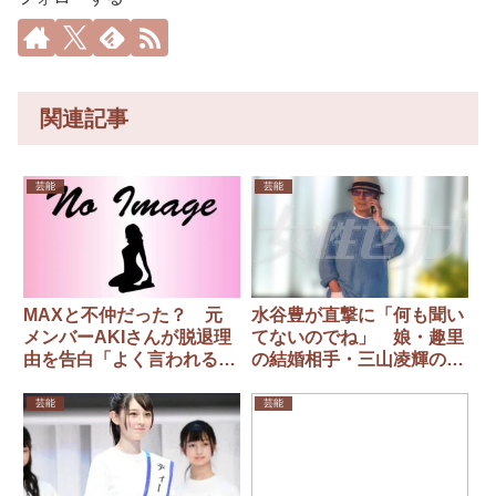
関連記事
芸能
芸能
MAXと不仲だった？ 元
水谷豊が直撃に「何も聞い
メンバーAKIさんが脱退理
てないのでね」 娘・趣里
由を告白「よく言われるん
の結婚相手・三山凌輝のス
ですよ」
キャンダルに“許せない”と
怒りか
芸能
芸能