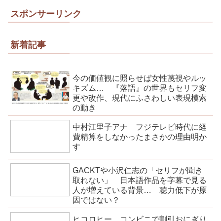
スポンサーリンク
新着記事
今の価値観に照らせば女性蔑視やルッ
キズム… 『落語』の世界もセリフ変
更や改作、現代にふさわしい表現模索
の動き
中村江里子アナ フジテレビ時代に経
費精算をしなかったまさかの理由明か
す
GACKTや小沢仁志の「セリフが聞き
取れない」 日本語作品を字幕で見る
人が増えている背景… 聴力低下が原
因ではない？
ヒコロヒー コンビニで割引おにぎり