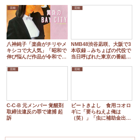
露！
監禁して描かせたなど
芸能
芸能
八神純子「楽曲がチリやメ
NMB48渋谷凪咲、大阪で3
キシコで大人気」「昭和で
本収録→みちょぱの代役で
伸び悩んだ作品が令和で圧
当日呼ばれた東京の番組の
倒的1位に」…“謎現象”の
多忙ぶり
ワケを本人と考察！
芸能
芸能
C-C-B 元メンバー 覚醒剤
ビートきよし 食用コオロ
取締法違反の罪で逮捕 起
ギに「要らねえよ俺は
訴
（笑）」「虫に補助金出す
なら、酪農とか農業を応援
すればいい」