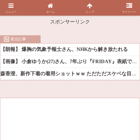
メニュー
ホーム
トップ
サイドバー
スポンサーリンク
配信記事
【朗報】 爆胸の気象予報士さん、NHKから解き放たれる
【画像】 小倉ゆうか(27)さん、7年ぶり『FRIDAY』表紙で神ボディ大解放
森香澄、新作下着の着用ショットｗｗ ただただスケベな目でしか見れんだろ！！