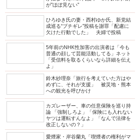
が”ほぼ見ない”
ひろゆき氏の妻・西村ゆか氏、新党結
成巡る“ブチギレ”投稿を謝罪「配慮に
欠けた行動でした」 夫婦で投稿
5年前のNHK性加害の出演者は「今も
普通の顔して芸能活動してる」ネット
「受信料を取るくらいなら詳細を伝え
よ」
鈴木紗理奈「旅行を考えていた方はや
めずに、それが支援」 被災地・熊本
への観光を呼びかけ
カズレーザー、車の任意保険を巡り持
論 「強制しろよ」「保険にも入れない
ヤツは運転すんなよ」「なんで法律を
改正しないの？」
愛煙家・岸谷蘭丸「喫煙者の権利がマ