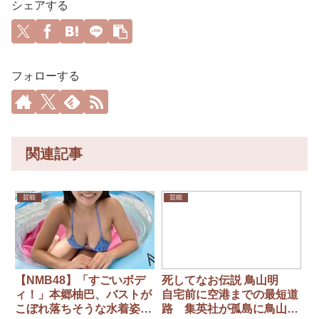
シェアする
フォローする
関連記事
芸能
芸能
【NMB48】「すごいボデ
死してなお伝説 鳥山明
ィ！」本郷柚巴、バストが
自宅前に空港までの最短道
こぼれ落ちそうな水着姿披
路 集英社が孤島に鳥山を