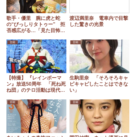
歌手・優里 腕に虎と蛇
渡辺満里奈 電車内で目撃
の“びっしりタトゥー” 拒
した驚きの光景
否感広がる…「見た目怖す
ぎ」「イメージ悪くなっ
た」 音楽番組では隠して
芸能
芸能
いた過去
【特撮】 『レインボーマ
生駒里奈 「そろそろキャ
ン』放送50周年 「死ね死
ピキャピしたことはできな
ね団」のテロ活動は現代に
い」
も通じるリアルさ
芸能
芸能