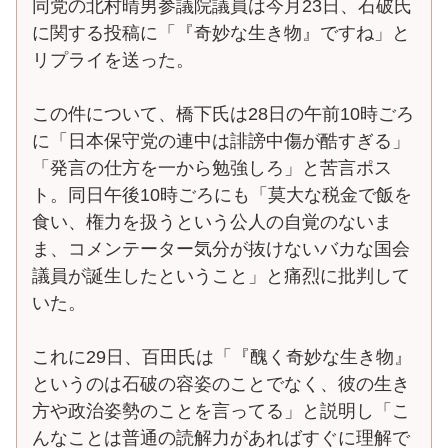
同党の北村晴男参議院議員は今月23日、石破氏
に関する投稿に「『奇妙な生き物』ですね」と
リプライを送った。
この件について、橋下氏は28日の午前10時ごろ
に「日本保守党の連中は誹謗中傷が酷すぎる」
「発言の仕方を一から勉強しろ」と苦言ポス
ト。同日午後10時ごろにも「莫大な税金で飯を
食い、権力を扱うという公人の自覚のないま
ま、コメンテーター気分が抜けないバカな国会
議員が誕生したということ」と痛烈に批判して
いた。
これに29日、百田氏は「『醜く奇妙な生き物』
というのは石破の容姿のことでなく、彼の生き
方や政治姿勢のことを言ってる」と説明し「こ
んなことは普通の読解力があればすぐに理解で