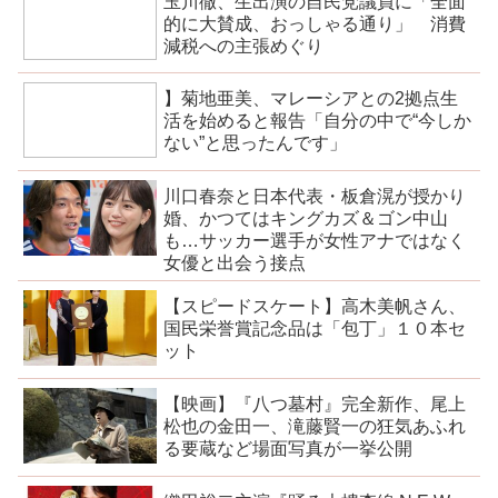
玉川徹、生出演の自民党議員に「全面
的に大賛成、おっしゃる通り」 消費
減税への主張めぐり
】菊地亜美、マレーシアとの2拠点生
活を始めると報告「自分の中で“今しか
ない”と思ったんです」
川口春奈と日本代表・板倉滉が授かり
婚、かつてはキングカズ＆ゴン中山
も…サッカー選手が女性アナではなく
女優と出会う接点
【スピードスケート】高木美帆さん、
国民栄誉賞記念品は「包丁」１０本セ
ット
【映画】『八つ墓村』完全新作、尾上
松也の金田一、滝藤賢一の狂気あふれ
る要蔵など場面写真が一挙公開