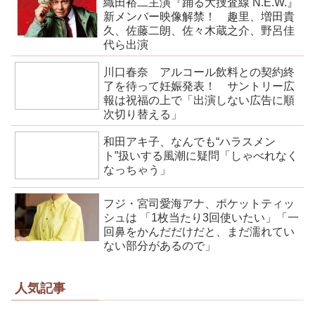
織田裕二主演『踊る大捜査線 N.E.W.』
新メンバー映像解禁！ 趣里、増田貴
久、佐藤二朗、佐々木蔵之介、野呂佳
代ら出演
川口春奈 アルコール飲料との契約終
了を待って妊娠発表！ サントリー広
報は祝福の上で「出演しない広告に順
次切り替える」
和田アキ子、なんでも“ハラスメン
ト”扱いする風潮に疑問「しゃべれなく
なっちゃう」
フジ・宮司愛海アナ、ポケットティッ
シュは 「1枚当たり3回使いたい」「一
回鼻をかんだだけだと、まだ濡れてい
ない部分があるので」
人気記事