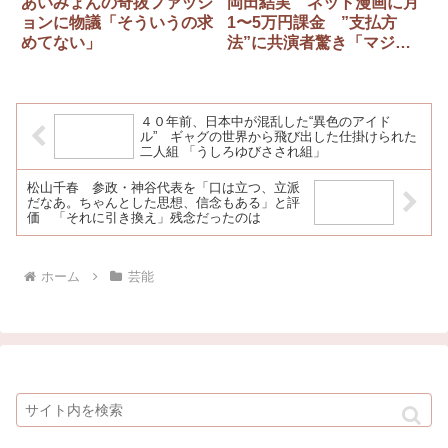
あいみょんの奇抜ファッシ
岡田結実 ネット漫画に月
ョンに物議「そういうの求
1〜5万円課金 ”支払方
めてない」
法”に共演者驚き「マジ
か！？」
４０年前、日本中が混乱した“異色のアイド
ル” ギャグの世界から飛び出した仕掛けられた
二人組 「うしろゆびさされ組」
松山千春 参政・神谷代表を「口は立つ、立派
だなあ。ちゃんとした思想、信念もある」と評
価 「それに引き換え」残念だったのは
ホーム
芸能