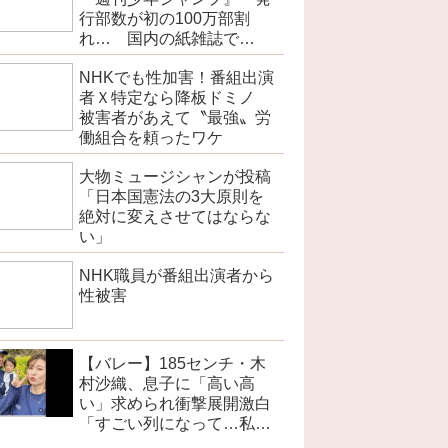
行部数が初の100万部割
れ… 国内の紙雑誌で
「100万部超」ゼロに
NHKでも性加害！番組出演
者Ｘ特定なら降板ドミノ
被害者があえて〝最強〟労
働組合を頼ったワケ
大物ミュージシャンが投稿
「日本国憲法の3大原則を
絶対に変えさせてはならな
い」
NHK職員が番組出演者から
性被害
【バレー】185センチ・木
村沙織、息子に「高い高
い」求められ衝撃展開激白
「すごい列になって…私ア
トラクションじゃないよみ