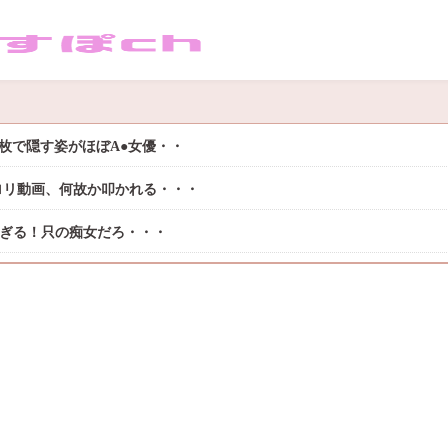
枚で隠す姿がほぼA●女優・・
ロリ動画、何故か叩かれる・・・
過ぎる！只の痴女だろ・・・