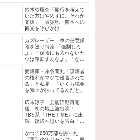
を伝えよ」
鈴木紗理奈「旅行を考えて
いた方はやめずに、それが
支援」 被災地・熊本への
観光を呼びかけ
カズレーザー、車の任意保
険を巡り持論 「強制しろ
よ」「保険にも入れないヤ
ツは運転すんなよ」「なん
で法律を改正しないの？」
愛煙家・岸谷蘭丸「喫煙者
の権利がマジで侵害されて
る」と私見 「いくら税金
を我々が払ってるんだと」
広末涼子、芸能活動再開
後、初の地上波出演！
TBS系『THE TIME』に出
演、復帰へ思いを告白「自
分の弱い部分だったり…」
かつて650万部を誇った
『週刊少年ジャンプ』 発