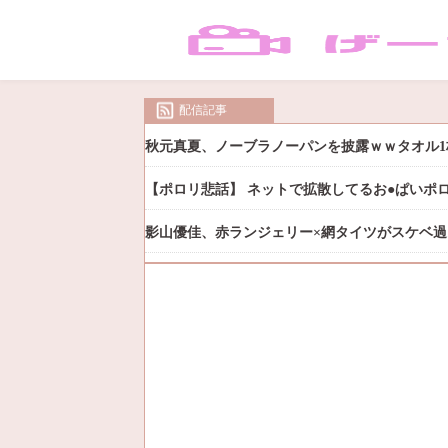
配信記事
秋元真夏、ノーブラノーパンを披露ｗｗタオル1
【ポロリ悲話】 ネットで拡散してるお●ぱいポ
影山優佳、赤ランジェリー×網タイツがスケベ