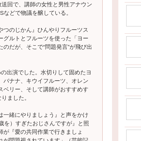
放送回で、講師の女性と男性アナウン
NSなどで物議を醸している。
やつのじかん』ひんやりフルーツス
ーグルトとフルーツを使った「ヨー
たのだが、そこで“問題発言”が飛び出
めの出演でした。水切りして固めたヨ
、バナナ、キウイフルーツ、オレン
スベリー、そして講師がおすすめす
なりました。
は一緒にやりましょう』と声をかけ
（歳を）すぎたおじさんですが』と照
師が『愛の共同作業で行きましょ
れが問題視されています」（芸能記