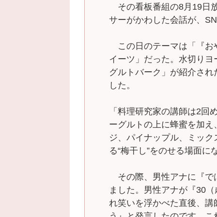
その看板番組の8月19日
サーがかわした会話が、S
この日のテーマは「『お
イーツ」だった。水切りヨ
グルトバーク」が紹介され
した。
「料理研究家の講師は2回
ーグルトの上に蜂蜜を加え
ジ、パイナップル、ミック
る“梅干し”をのせる場面に
その際、男性アナに『で
ました。男性アナが『30
れ笑いを浮かべた直後、講
う』と発言したのです。こ