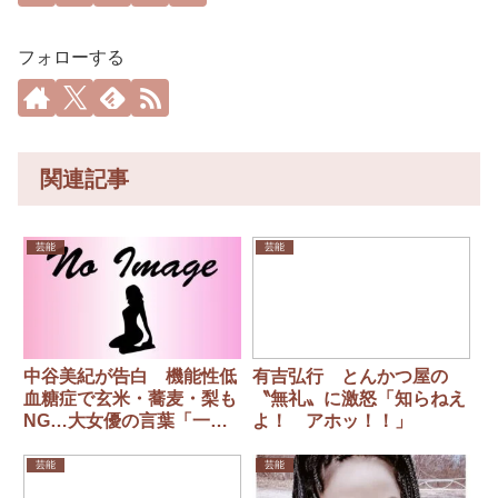
フォローする
関連記事
芸能
芸能
中谷美紀が告白 機能性低
有吉弘行 とんかつ屋の
血糖症で玄米・蕎麦・梨も
〝無礼〟に激怒「知らねえ
NG…大女優の言葉「一病
よ！ アホッ！！」
息災」胸に前向きに
芸能
芸能