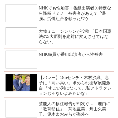
NHKでも性加害！番組出演者Ｘ特定な
ら降板ドミノ 被害者があえて〝最
強〟労働組合を頼ったワケ
大物ミュージシャンが投稿 「日本国憲
法の3大原則を絶対に変えさせてはな
らない」
NHK職員が番組出演者から性被害
【バレー】185センチ・木村沙織、息
子に「高い高い」求められ衝撃展開激
白 「すごい列になって…私アトラクシ
ョンじゃないよみたいな」
芸能人の移住報告が相次ぐ… 理由に
「教育移住」 菊地亜美、舟山久美
子、優木まおみらが海外へ