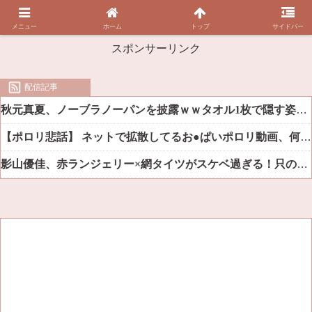
メニュー
ホーム
トップ
サイドバー
スポンサーリンク
配信記事
秋元真夏、ノーブラノーパンを披露ｗｗタオル1枚で隠す姿がほぼA●女優・・
【ポロリ悲話】 ネットで拡散してるお●ぱいポロリ動画、何故か叩かれる・・・
影山優佳、赤ランジェリー×網タイツがスケベ過ぎる！只の痴女だろ・・・