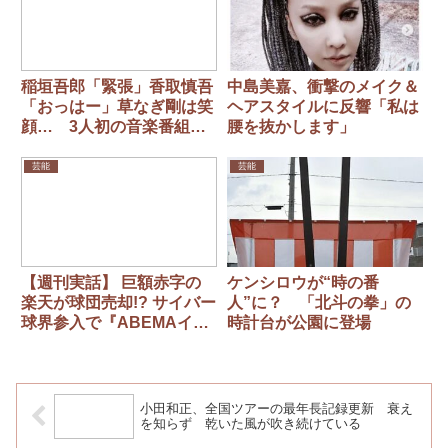
稲垣吾郎「緊張」香取慎吾
中島美嘉、衝撃のメイク＆
「おっはー」草なぎ剛は笑
ヘアスタイルに反響「私は
顔… 3人初の音楽番組そ
腰を抜かします」
ろい踏み 日テレ『with
MUSIC』
芸能
芸能
【週刊実話】 巨額赤字の
ケンシロウが“時の番
楽天が球団売却!? サイバー
人”に？ 「北斗の拳」の
球界参入で『ABEMAイー
時計台が公園に登場
グルス』誕生か
小田和正、全国ツアーの最年長記録更新 衰え
を知らず 乾いた風が吹き続けている