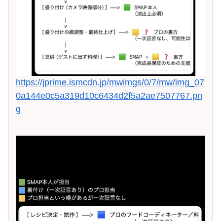
https://jprime.ismcdn.jp/mwimgs/0/7/mw/img_07
0a144e0c5a319d10c6434d2f5a2ae7507767.pn
g