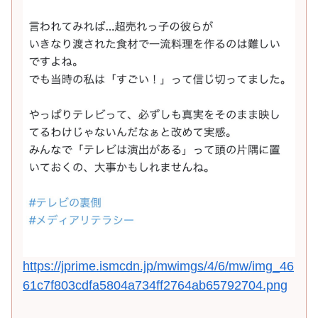
https://jprime.ismcdn.jp/mwimgs/4/6/mw/img_46
61c7f803cdfa5804a734ff2764ab65792704.png