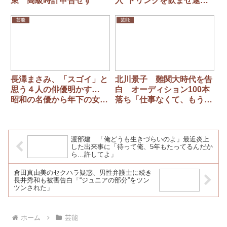
束 高級時計申告せず
入”ドリンクを飲ませ逮
捕 「まるで昼ドラ」な驚
愕事件
芸能
芸能
長澤まさみ、「スゴイ」と
北川景子 難関大時代を告
思う４人の俳優明かす…
白 オーディション100本
昭和の名優から年下の女優
落ち「仕事なくて、もうし
まで
っかり通えてた」 大学3年
後半まで就職活動も視野
渡部建 「俺どうも生きづらいのよ」最近炎上
した出来事に「待って俺、5年もたってるんだか
ら…許してよ」
倉田真由美のセクハラ疑惑、男性弁護士に続き
長井秀和も被害告白「“ジュニアの部分”をツン
ツンされた」
ホーム
芸能