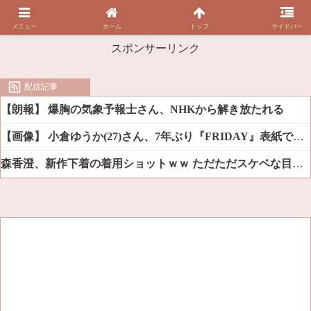
メニュー
ホーム
トップ
サイドバー
スポンサーリンク
配信記事
【朗報】 爆胸の気象予報士さん、NHKから解き放たれる
【画像】 小倉ゆうか(27)さん、7年ぶり『FRIDAY』表紙で神ボディ大解放
森香澄、新作下着の着用ショットｗｗ ただただスケベな目でしか見れんだろ！！