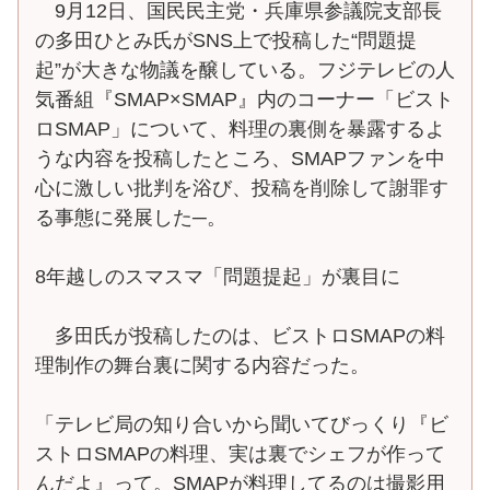
9月12日、国民民主党・兵庫県参議院支部長
の多田ひとみ氏がSNS上で投稿した“問題提
起”が大きな物議を醸している。フジテレビの人
気番組『SMAP×SMAP』内のコーナー「ビスト
ロSMAP」について、料理の裏側を暴露するよ
うな内容を投稿したところ、SMAPファンを中
心に激しい批判を浴び、投稿を削除して謝罪す
る事態に発展した─。
8年越しのスマスマ「問題提起」が裏目に
多田氏が投稿したのは、ビストロSMAPの料
理制作の舞台裏に関する内容だった。
「テレビ局の知り合いから聞いてびっくり『ビ
ストロSMAPの料理、実は裏でシェフが作って
んだよ』って。SMAPが料理してるのは撮影用