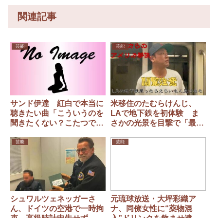
関連記事
芸能
芸能
サンド伊達 紅白で本当に
米移住のたむらけんじ、
聴きたい曲「こういうのを
LAで地下鉄を初体験 ま
聞きたくない？こたつでみ
さかの光景を目撃で「最悪
かん食いながら」
や」と落胆
芸能
芸能
シュワルツェネッガーさ
元琉球放送・大坪彩織ア
ん、ドイツの空港で一時拘
ナ、同僚女性に“薬物混