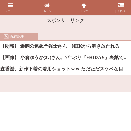
メニュー
ホーム
トップ
サイドバー
スポンサーリンク
配信記事
【朗報】 爆胸の気象予報士さん、NHKから解き放たれる
【画像】 小倉ゆうか(27)さん、7年ぶり『FRIDAY』表紙で神ボディ大解放
森香澄、新作下着の着用ショットｗｗ ただただスケベな目でしか見れんだろ！！