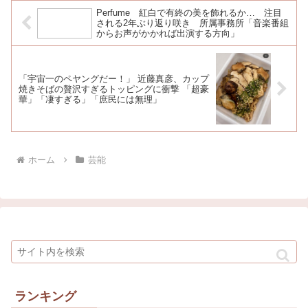
Perfume 紅白で有終の美を飾れるか… 注目
される2年ぶり返り咲き 所属事務所「音楽番組
からお声がかかれば出演する方向」
「宇宙一のペヤングだー！」 近藤真彦、カップ
焼きそばの贅沢すぎるトッピングに衝撃 「超豪
華」「凄すぎる」「庶民には無理」
ホーム
芸能
ランキング