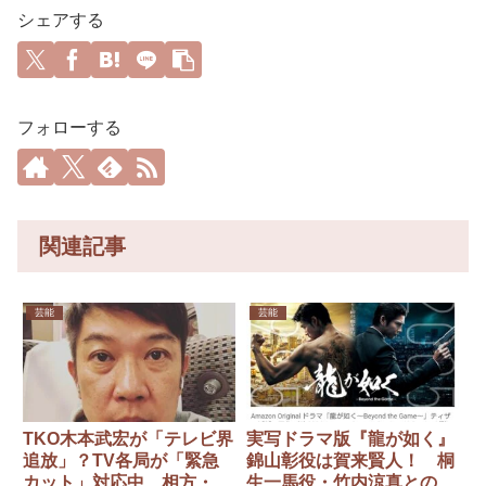
シェアする
フォローする
関連記事
芸能
芸能
TKO木本武宏が「テレビ界
実写ドラマ版『龍が如く』
追放」？TV各局が「緊急
錦山彰役は賀来賢人！ 桐
カット」対応中…相方・木
生一馬役・竹内涼真とのビ