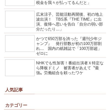
税金を我々が払ってるんだと」
広末涼子、芸能活動再開後、初の地上
波出演！ TBS系『THE TIME』に出
演、復帰へ思いを告白「自分の弱い部
分だったり…」
かつて650万部を誇った『週刊少年ジ
ャンプ』 発行部数が初の100万部割
れ… 国内の紙雑誌で「100万部超」
ゼロに
NHKでも性加害！番組出演者Ｘ特定な
ら降板ドミノ 被害者があえて〝最
強〟労働組合を頼ったワケ
人気記事
カテゴリー