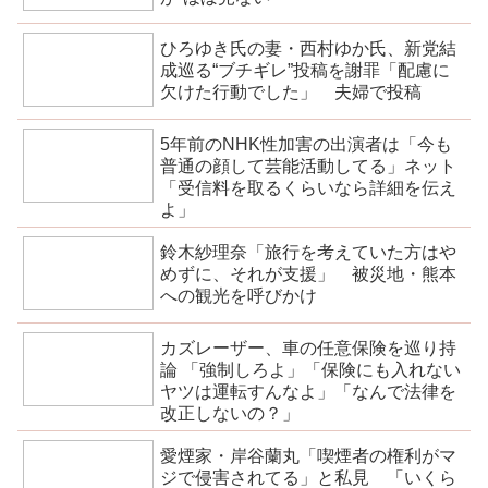
ひろゆき氏の妻・西村ゆか氏、新党結
成巡る“ブチギレ”投稿を謝罪「配慮に
欠けた行動でした」 夫婦で投稿
5年前のNHK性加害の出演者は「今も
普通の顔して芸能活動してる」ネット
「受信料を取るくらいなら詳細を伝え
よ」
鈴木紗理奈「旅行を考えていた方はや
めずに、それが支援」 被災地・熊本
への観光を呼びかけ
カズレーザー、車の任意保険を巡り持
論 「強制しろよ」「保険にも入れない
ヤツは運転すんなよ」「なんで法律を
改正しないの？」
愛煙家・岸谷蘭丸「喫煙者の権利がマ
ジで侵害されてる」と私見 「いくら