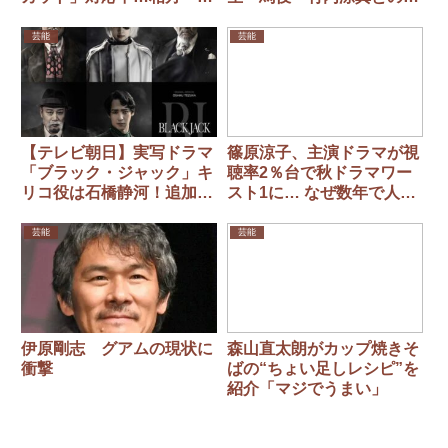
下隆行よりもヤバい！
ジュアル公開 大ヒットゲ
ームを実写化
芸能
芸能
【テレビ朝日】実写ドラマ
篠原涼子、主演ドラマが視
「ブラック・ジャック」キ
聴率2％台で秋ドラマワー
リコ役は石橋静河！追加キ
スト1に… なぜ数年で人気
ャスト6名発表＆ビジュア
が急降下？
ル公開
芸能
芸能
伊原剛志 グアムの現状に
森山直太朗がカップ焼きそ
衝撃
ばの“ちょい足しレシピ”を
紹介「マジでうまい」