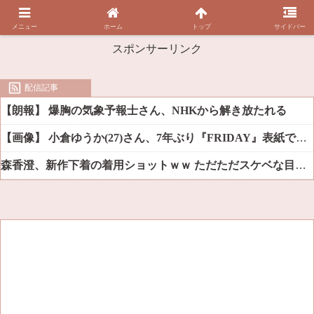
メニュー
ホーム
トップ
サイドバー
スポンサーリンク
配信記事
【朗報】 爆胸の気象予報士さん、NHKから解き放たれる
【画像】 小倉ゆうか(27)さん、7年ぶり『FRIDAY』表紙で神ボディ大解放
森香澄、新作下着の着用ショットｗｗ ただただスケベな目でしか見れんだろ！！