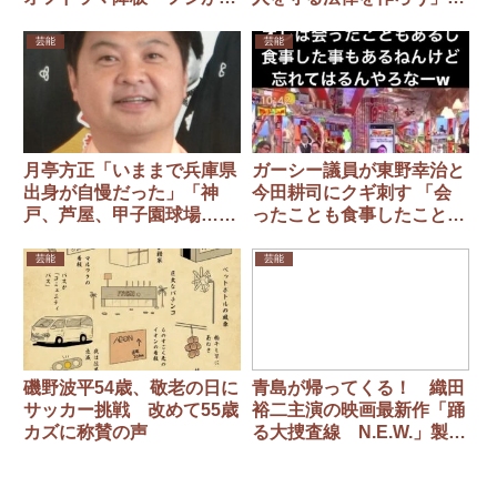
日に通達、2日撮影初日も
署名活動開始 ９日の会見
前日に中止決定
実施を報告
芸能
芸能
月亭方正「いままで兵庫県
ガーシー議員が東野幸治と
出身が自慢だった」「神
今田耕司にクギ刺す 「会
戸、芦屋、甲子園球場…」
ったことも食事したことあ
今は「恥ずかしい」
るねんけど 忘れてはるん
やろなーw」
芸能
芸能
磯野波平54歳、敬老の日に
青島が帰ってくる！ 織田
サッカー挑戦 改めて55歳
裕二主演の映画最新作「踊
カズに称賛の声
る大捜査線 N.E.W.」製作
決定 26年公開