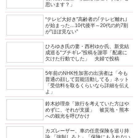
思います？」
“テレビ大好き”高齢者の｢テレビ離れ｣
が始まった…10代後半～20代の約7割
が”ほぼ見ない”
ひろゆき氏の妻・西村ゆか氏、新党結
成巡る“ブチギレ”投稿を謝罪「配慮に
欠けた行動でした」 夫婦で投稿
5年前のNHK性加害の出演者は「今も
普通の顔して芸能活動してる」ネット
「受信料を取るくらいなら詳細を伝え
よ」
鈴木紗理奈「旅行を考えていた方はや
めずに、それが支援」 被災地・熊本
への観光を呼びかけ
カズレーザー、車の任意保険を巡り持
論 「強制しろよ」「保険にも入れない