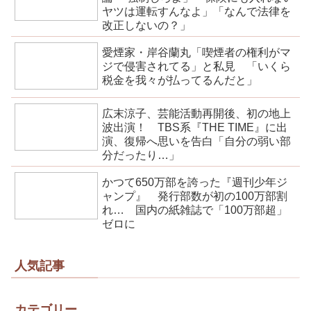
ヤツは運転すんなよ」「なんで法律を
改正しないの？」
愛煙家・岸谷蘭丸「喫煙者の権利がマ
ジで侵害されてる」と私見 「いくら
税金を我々が払ってるんだと」
広末涼子、芸能活動再開後、初の地上
波出演！ TBS系『THE TIME』に出
演、復帰へ思いを告白「自分の弱い部
分だったり…」
かつて650万部を誇った『週刊少年ジ
ャンプ』 発行部数が初の100万部割
れ… 国内の紙雑誌で「100万部超」
ゼロに
人気記事
カテゴリー