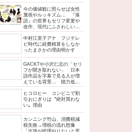
今の価値観に照らせば女性
蔑視やルッキズム… 『落
語』の世界もセリフ変更や
改作、現代にふさわしい表
現模索の動き
中村江里子アナ フジテレ
ビ時代に経費精算をしなか
ったまさかの理由明かす
GACKTや小沢仁志の「セリ
フが聞き取れない」 日本
語作品を字幕で見る人が増
えている背景… 聴力低下
が原因ではない？
ヒコロヒー コンビニで割
引おにぎりは〝絶対買わな
い〟理由
カンニング竹山、消費税減
税失敗→増税の流れ想像
「次誰が総理やりたいと思