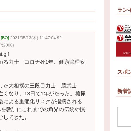
ラン
BO]
2021/05/13(木) 11:47:04.92
P(2000)
i.gif
める力士 コロナ死1年、健康管理変
スポ
した大相撲の三段目力士、勝武士
新着
亡くなり、13日で1年がたった。糖尿
染による重症化リスクが指摘される
みを教訓にこれまでの角界の伝統や慣
ごしてきた。