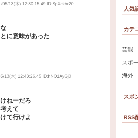
1/05/13(木) 12:30:15.49 ID:SpXckbr20
人気
らな
カテ
ことに意味があった
芸能
スポ
海外
05/13(木) 12:43:26.45 ID:hNO1AyGj0
スポ
わけねーだろ
も考えて
掛けて行けよ
RSS