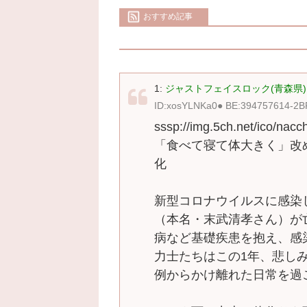
おすすめ記事
1:
ジャストフェイスロック(青森県) [
ID:xosYLNKa0● BE:394757614-2B
sssp://img.5ch.net/ico/nacch
「食べて寝て体大きく」改
化
新型コロナウイルスに感染
（本名・末武清孝さん）が
病など基礎疾患を抱え、感
力士たちはこの1年、悲し
例からかけ離れた日常を過