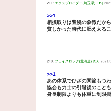
211:
エクスプロイダー(埼玉県) [US]
202
>>1
相撲取りは豊饒の象徴だか
貧しかった時代に肥え太る
248:
フェイスロック(北海道) [CA]
2021/
>>1
あの体系でひざの関節もつ
協会も力士の引退後のこと
身長制限よりも体重に制限