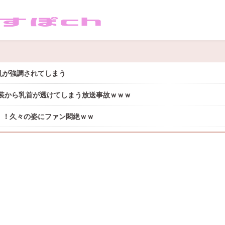
お乳が強調されてしまう
装から乳首が透けてしまう放送事故ｗｗｗ
！！久々の姿にファン悶絶ｗｗ