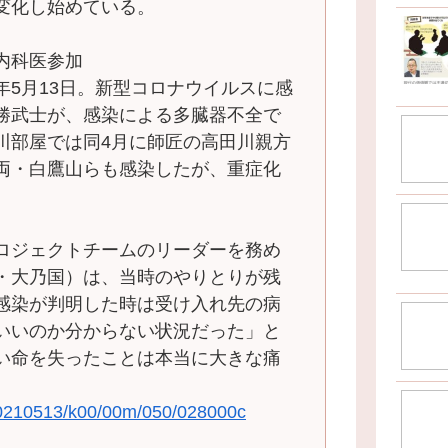
変化し始めている。
内科医参加
年5月13日。新型コロナウイルスに感
勝武士が、感染による多臓器不全で
川部屋では同4月に師匠の高田川親方
両・白鷹山らも感染したが、重症化
ロジェクトチームのリーダーを務め
・大乃国）は、当時のやりとりが残
感染が判明した時は受け入れ先の病
いいのか分からない状況だった」と
い命を失ったことは本当に大きな痛
s/20210513/k00/00m/050/028000c