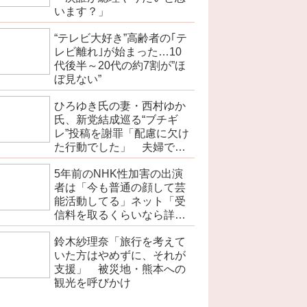
います？」
“テレビ大好き”高齢者の｢テ
レビ離れ｣が始まった…10
代後半～20代の約7割が”ほ
ぼ見ない”
ひろゆき氏の妻・西村ゆか
氏、新党結成巡る“ブチギ
レ”投稿を謝罪「配慮に欠け
た行動でした」 夫婦で投
稿
5年前のNHK性加害の出演
者は「今も普通の顔して芸
能活動してる」ネット「受
信料を取るくらいなら詳細
を伝えよ」
鈴木紗理奈「旅行を考えて
いた方はやめずに、それが
支援」 被災地・熊本への
観光を呼びかけ