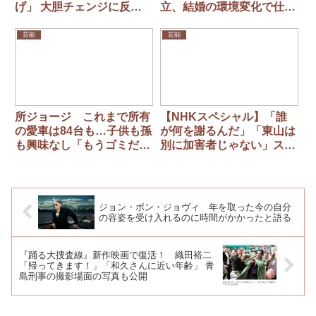
げ」 大胆チェンジに反響
立、結婚の環境変化で仕事
「美しい」「かぐや姫みた
の方向性＆ビジュアルも激
い」
変
芸能
芸能
所ジョージ これまで所有
【NHKスペシャル】「誰
の愛車は84台も…子供も孫
が何を謝るんだ」「東山は
も興味なし「もうゴミだよ
別に加害者じゃない」スマ
ね、ゴミ」
イルアップ補償本部本部長
「2分27秒の電話」が大炎
上
ジョン・ボン・ジョヴィ 年を取った今の自分
の容姿を受け入れるのに時間がかかったと語る
『踊る大捜査線』新作映画で復活！ 織田裕二
「帰ってきます！」「和久さんに近い年齢」 青
島刑事の撮影場面の写真も公開