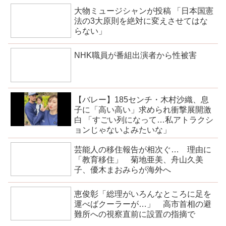
大物ミュージシャンが投稿 「日本国憲
法の3大原則を絶対に変えさせてはな
らない」
NHK職員が番組出演者から性被害
【バレー】185センチ・木村沙織、息
子に「高い高い」求められ衝撃展開激
白 「すごい列になって…私アトラクシ
ョンじゃないよみたいな」
芸能人の移住報告が相次ぐ… 理由に
「教育移住」 菊地亜美、舟山久美
子、優木まおみらが海外へ
恵俊彰「総理がいろんなところに足を
運べばクーラーが…」 高市首相の避
難所への視察直前に設置の指摘で