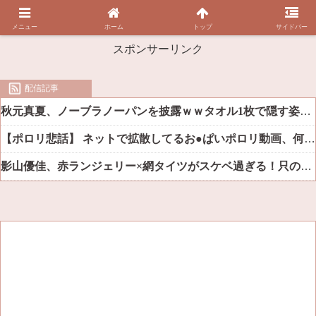
メニュー
ホーム
トップ
サイドバー
スポンサーリンク
配信記事
秋元真夏、ノーブラノーパンを披露ｗｗタオル1枚で隠す姿がほぼA●女優・・
【ポロリ悲話】 ネットで拡散してるお●ぱいポロリ動画、何故か叩かれる・・・
影山優佳、赤ランジェリー×網タイツがスケベ過ぎる！只の痴女だろ・・・