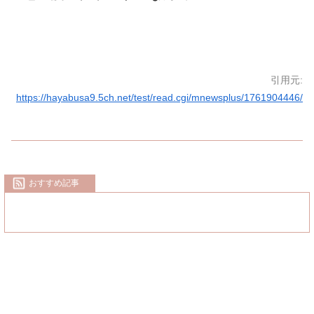
引用元:
https://hayabusa9.5ch.net/test/read.cgi/mnewsplus/1761904446/
おすすめ記事