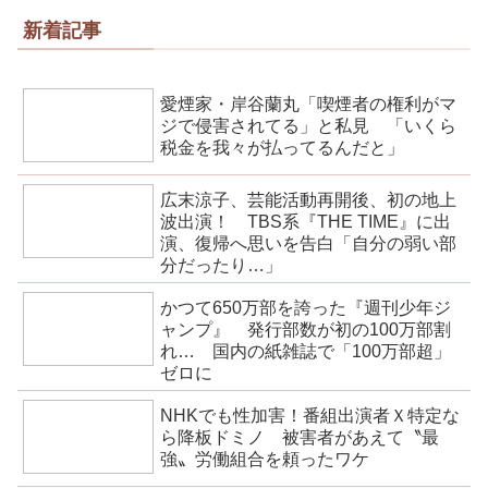
新着記事
愛煙家・岸谷蘭丸「喫煙者の権利がマ
ジで侵害されてる」と私見 「いくら
税金を我々が払ってるんだと」
広末涼子、芸能活動再開後、初の地上
波出演！ TBS系『THE TIME』に出
演、復帰へ思いを告白「自分の弱い部
分だったり…」
かつて650万部を誇った『週刊少年ジ
ャンプ』 発行部数が初の100万部割
れ… 国内の紙雑誌で「100万部超」
ゼロに
NHKでも性加害！番組出演者Ｘ特定な
ら降板ドミノ 被害者があえて〝最
強〟労働組合を頼ったワケ