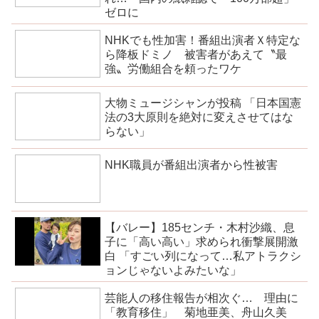
ゼロに
NHKでも性加害！番組出演者Ｘ特定な
ら降板ドミノ 被害者があえて〝最
強〟労働組合を頼ったワケ
大物ミュージシャンが投稿 「日本国憲
法の3大原則を絶対に変えさせてはな
らない」
NHK職員が番組出演者から性被害
【バレー】185センチ・木村沙織、息
子に「高い高い」求められ衝撃展開激
白 「すごい列になって…私アトラクシ
ョンじゃないよみたいな」
芸能人の移住報告が相次ぐ… 理由に
「教育移住」 菊地亜美、舟山久美