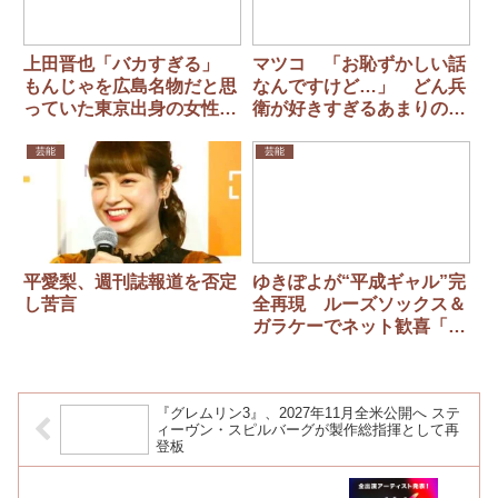
上田晋也「バカすぎる」
マツコ 「お恥ずかしい話
もんじゃを広島名物だと思
なんですけど…」 どん兵
っていた東京出身の女性タ
衛が好きすぎるあまりの告
レントに鬼ツッコミ
白に有吉大爆笑
芸能
芸能
平愛梨、週刊誌報道を否定
ゆきぽよが“平成ギャル”完
し苦言
全再現 ルーズソックス＆
ガラケーでネット歓喜「懐
かしい。良き時代」
『グレムリン3』、2027年11月全米公開へ ステ
ィーヴン・スピルバーグが製作総指揮として再
登板