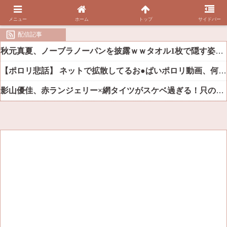
メニュー
ホーム
トップ
サイドバー
配信記事
秋元真夏、ノーブラノーパンを披露ｗｗタオル1枚で隠す姿がほぼA●女優・・
【ポロリ悲話】 ネットで拡散してるお●ぱいポロリ動画、何故か叩かれる・・・
影山優佳、赤ランジェリー×網タイツがスケベ過ぎる！只の痴女だろ・・・