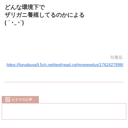
どんな環境下で
ザリガニ養殖してるのかによる
( ´◔‿◔`)
引用元:
https://hayabusa9.5ch.net/test/read.cgi/mnewsplus/1762427898/
おすすめ記事