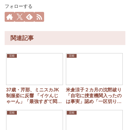
フォローする
関連記事
芸能
芸能
37歳・芹那、ミニスカJK
米倉涼子２カ月の沈黙破り
制服姿に反響 「イケんじ
「自宅に捜査機関入ったの
ゃーん」「最強すぎて悶
は事実」認め「一区切りつ
絶」「違和感ない」
いた」活動再開意欲
芸能
芸能