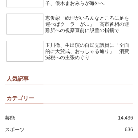
子、優木まおみらが海外へ
恵俊彰「総理がいろんなところに足を
運べばクーラーが…」 高市首相の避
難所への視察直前に設置の指摘で
玉川徹、生出演の自民党議員に「全面
的に大賛成、おっしゃる通り」 消費
減税への主張めぐり
人気記事
カテゴリー
芸能
14,436
スポーツ
636