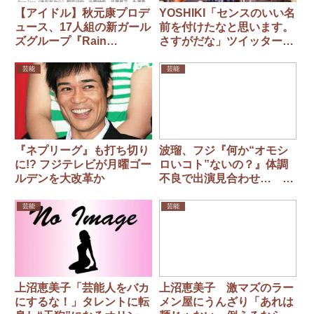
【アイドル】秋元康プロデ
YOSHIKI「センスのいい名
ュース、17人組の新ガール
前を付けたなと思います。
ズグループ『Rain
さすがだな」ツイッターの
Tree』 1月29日にメジャ
名称変更に
ーデビュー決定！
芸能
芸能
『ネプリーグ』も打ち切り
波瑠、フジ『何か“オモシ
に!? フジテレビが月曜ゴー
ロいコト”ないの？』体調
ルデンを大改革か
不良で出演見合わせ… 代
役に杉原千尋アナ
芸能
芸能
上沼恵美子「芸能人をバカ
上沼恵美子 激マズのラー
にするな！」タレントに転
メン屋にうんざり「あれは