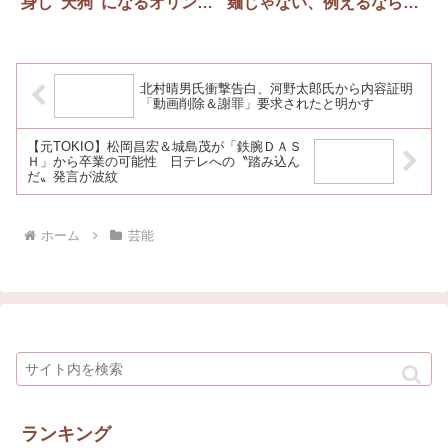
身し“天狗”になるオリンピ
麺じゃない、例えるならダ
ック選手に怒り
ンボール」「店員もダラダ
ラ、Ｔシャツだけヤル気」
北村晴男氏衝撃告白、河野太郎氏から内容証明
「動画削除＆謝罪」要求されたと明かす
【元TOKIO】松岡昌宏＆城島茂が「鉄腕ＤＡＳ
Ｈ」から卒業の可能性 日テレへの〝踏み込ん
だ〟発言が波紋
ホーム
芸能
ランキング