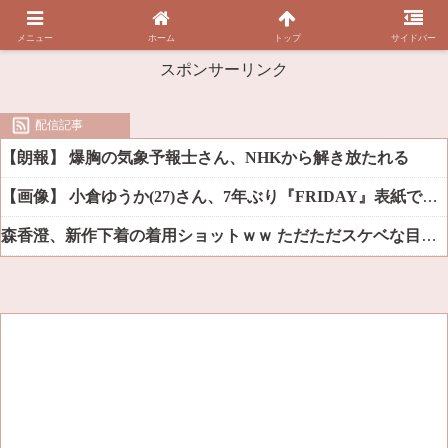
メニュー
ホーム
トップ
サイドバー
スポンサーリンク
配信記事
【朗報】 爆胸の気象予報士さん、NHKから解き放たれる
【画像】 小倉ゆうか(27)さん、7年ぶり『FRIDAY』表紙で神ボディ大解放
森香澄、新作下着の着用ショットｗｗ ただただスケベな目でしか見れんだろ！！