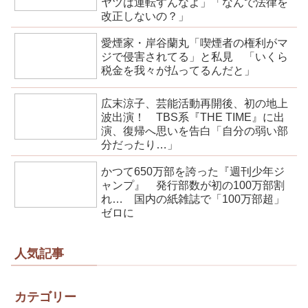
ヤツは運転すんなよ」「なんで法律を
改正しないの？」
愛煙家・岸谷蘭丸「喫煙者の権利がマ
ジで侵害されてる」と私見 「いくら
税金を我々が払ってるんだと」
広末涼子、芸能活動再開後、初の地上
波出演！ TBS系『THE TIME』に出
演、復帰へ思いを告白「自分の弱い部
分だったり…」
かつて650万部を誇った『週刊少年ジ
ャンプ』 発行部数が初の100万部割
れ… 国内の紙雑誌で「100万部超」
ゼロに
人気記事
カテゴリー