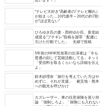
思います？」
“テレビ大好き”高齢者の｢テレビ離れ｣
が始まった…10代後半～20代の約7割
が”ほぼ見ない”
ひろゆき氏の妻・西村ゆか氏、新党結
成巡る“ブチギレ”投稿を謝罪「配慮に
欠けた行動でした」 夫婦で投稿
5年前のNHK性加害の出演者は「今も
普通の顔して芸能活動してる」ネット
「受信料を取るくらいなら詳細を伝え
よ」
鈴木紗理奈「旅行を考えていた方はや
めずに、それが支援」 被災地・熊本
への観光を呼びかけ
カズレーザー、車の任意保険を巡り持
論 「強制しろよ」「保険にも入れない