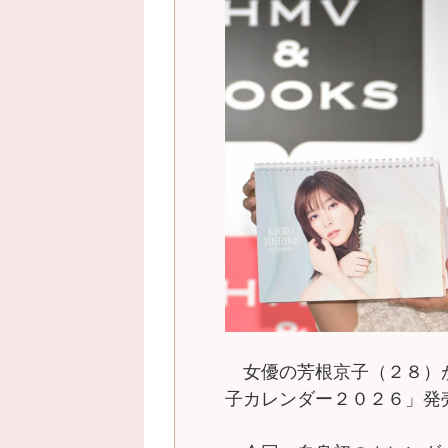
女優の芳根京子（２８）
子カレンダー２０２６」発