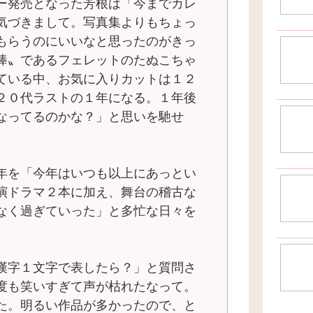
ー発売となった芳根は「今までカレ
気づきまして。写真集よりもちょっ
もらうのにいいなと思ったのがきっ
棒〟であるフェレットのたぬこちゃ
ている中、お気に入りカットは１２
２０代ラストの１年になる。１年後
なってるのかな？」と思いを馳せ
年を「今年はいつも以上にあっとい
演ドラマ２本に加え、舞台の稽古な
なく過ぎていった」と多忙な日々を
漢字１文字で表したら？」と質問さ
度も笑いすぎて声が枯れたなって。
た。明るい作品が多かったので、と