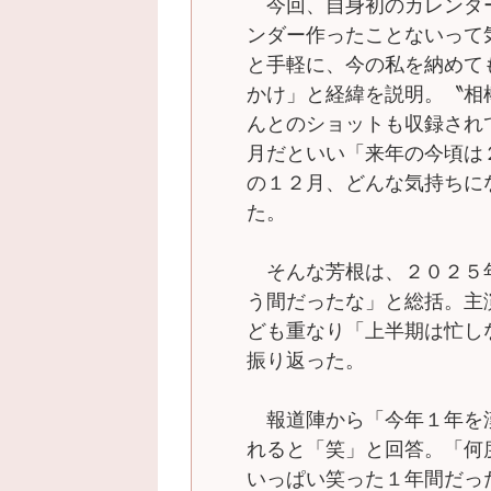
今回、自身初のカレンダ
ンダー作ったことないって
と手軽に、今の私を納めて
かけ」と経緯を説明。〝相
んとのショットも収録され
月だといい「来年の今頃は
の１２月、どんな気持ちに
た。
そんな芳根は、２０２５
う間だったな」と総括。主
ども重なり「上半期は忙し
振り返った。
報道陣から「今年１年を
れると「笑」と回答。「何
いっぱい笑った１年間だっ