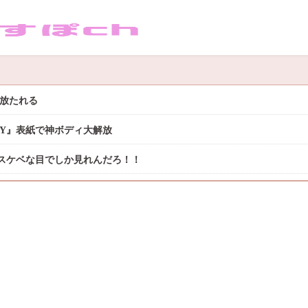
き放たれる
DAY』表紙で神ボディ大解放
スケベな目でしか見れんだろ！！