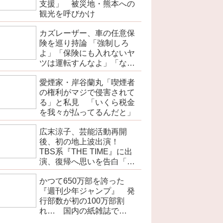
支援」 被災地・熊本への
観光を呼びかけ
カズレーザー、車の任意保
険を巡り持論 「強制しろ
よ」「保険にも入れないヤ
ツは運転すんなよ」「なん
で法律を改正しないの？」
愛煙家・岸谷蘭丸「喫煙者
の権利がマジで侵害されて
る」と私見 「いくら税金
を我々が払ってるんだと」
広末涼子、芸能活動再開
後、初の地上波出演！
TBS系『THE TIME』に出
演、復帰へ思いを告白「自
分の弱い部分だったり…」
かつて650万部を誇った
『週刊少年ジャンプ』 発
行部数が初の100万部割
れ… 国内の紙雑誌で
「100万部超」ゼロに