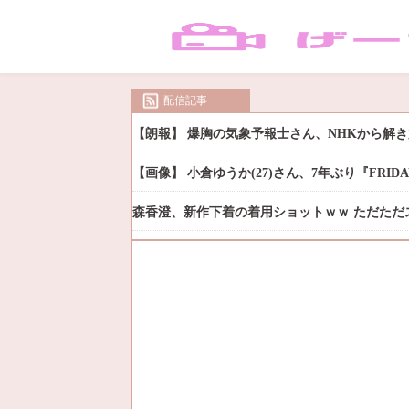
配信記事
【朗報】 爆胸の気象予報士さん、NHKから解
【画像】 小倉ゆうか(27)さん、7年ぶり『FRI
森香澄、新作下着の着用ショットｗｗ ただただ