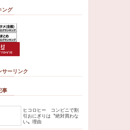
キング
ンサーリンク
記事
ヒコロヒー コンビニで割
引おにぎりは〝絶対買わな
い〟理由