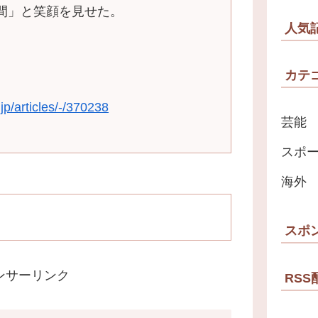
間」と笑顔を見せた。
人気
カテ
jp/articles/-/370238
芸能
スポ
海外
スポ
ンサーリンク
RSS