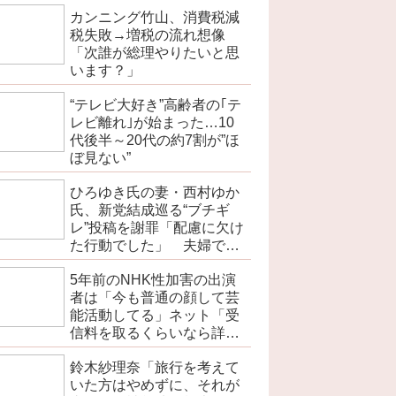
カンニング竹山、消費税減
税失敗→増税の流れ想像
「次誰が総理やりたいと思
います？」
“テレビ大好き”高齢者の｢テ
レビ離れ｣が始まった…10
代後半～20代の約7割が”ほ
ぼ見ない”
ひろゆき氏の妻・西村ゆか
氏、新党結成巡る“ブチギ
レ”投稿を謝罪「配慮に欠け
た行動でした」 夫婦で投
稿
5年前のNHK性加害の出演
者は「今も普通の顔して芸
能活動してる」ネット「受
信料を取るくらいなら詳細
を伝えよ」
鈴木紗理奈「旅行を考えて
いた方はやめずに、それが