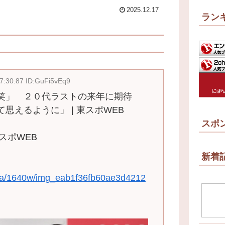
2025.12.17
ラン
7:30.87 ID:GuFi5vEq9
笑」 ２０代ラストの来年に期待
思えるように」 | 東スポWEB
スポ
東スポWEB
新着
e/a/1640w/img_eab1f36fb60ae3d4212