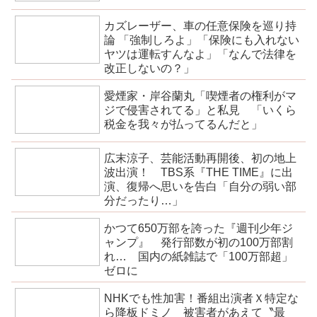
カズレーザー、車の任意保険を巡り持
論 「強制しろよ」「保険にも入れない
ヤツは運転すんなよ」「なんで法律を
改正しないの？」
愛煙家・岸谷蘭丸「喫煙者の権利がマ
ジで侵害されてる」と私見 「いくら
税金を我々が払ってるんだと」
広末涼子、芸能活動再開後、初の地上
波出演！ TBS系『THE TIME』に出
演、復帰へ思いを告白「自分の弱い部
分だったり…」
かつて650万部を誇った『週刊少年ジ
ャンプ』 発行部数が初の100万部割
れ… 国内の紙雑誌で「100万部超」
ゼロに
NHKでも性加害！番組出演者Ｘ特定な
ら降板ドミノ 被害者があえて〝最