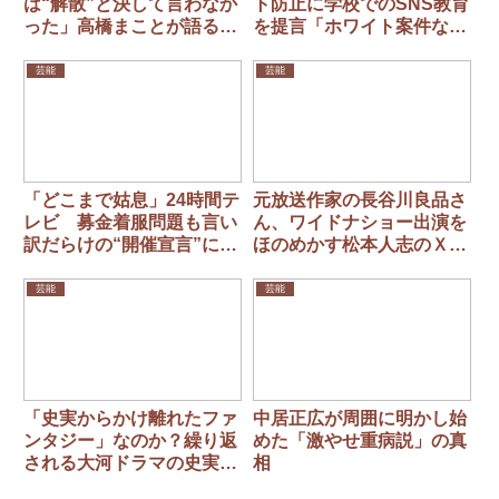
は“解散”と決して言わなか
ト防止に学校でのSNS教育
った」高橋まことが語る
を提言「ホワイト案件なん
「一番悲しいクリスマスイ
て言葉に釣られて…」
ブ」
芸能
芸能
「どこまで姑息」24時間テ
元放送作家の長谷川良品さ
レビ 募金着服問題も言い
ん、ワイドナショー出演を
訳だらけの“開催宣言”に視
ほのめかす松本人志のＸ投
聴者ドン引き「実施ありき
稿に「かなり悪手」と私見
で話を進めていたとしか」
芸能
芸能
「史実からかけ離れたファ
中居正広が周囲に明かし始
ンタジー」なのか？繰り返
めた「激やせ重病説」の真
される大河ドラマの史実問
相
題 『どうする家康』