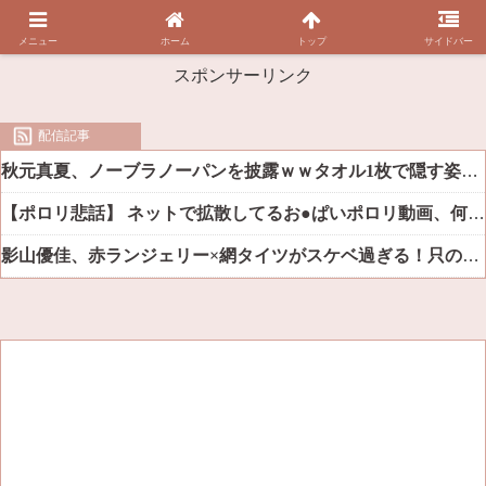
メニュー
ホーム
トップ
サイドバー
スポンサーリンク
配信記事
秋元真夏、ノーブラノーパンを披露ｗｗタオル1枚で隠す姿がほぼA●女優・・
【ポロリ悲話】 ネットで拡散してるお●ぱいポロリ動画、何故か叩かれる・・・
影山優佳、赤ランジェリー×網タイツがスケベ過ぎる！只の痴女だろ・・・