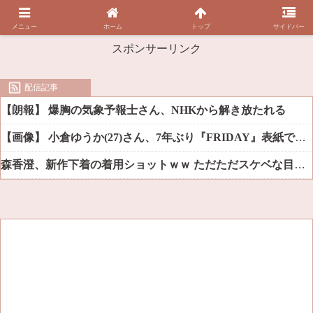
メニュー
ホーム
トップ
サイドバー
スポンサーリンク
配信記事
【朗報】 爆胸の気象予報士さん、NHKから解き放たれる
【画像】 小倉ゆうか(27)さん、7年ぶり『FRIDAY』表紙で神ボディ大解放
森香澄、新作下着の着用ショットｗｗ ただただスケベな目でしか見れんだろ！！