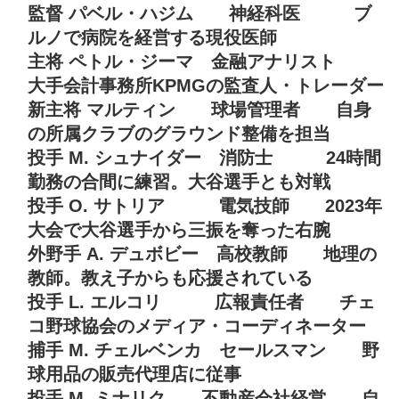
監督 パベル・ハジム 神経科医 ブ
ルノで病院を経営する現役医師
主将 ペトル・ジーマ 金融アナリスト
大手会計事務所KPMGの監査人・トレーダー
新主将 マルティン 球場管理者 自身
の所属クラブのグラウンド整備を担当
投手 M. シュナイダー 消防士 24時間
勤務の合間に練習。大谷選手とも対戦
投手 O. サトリア 電気技師 2023年
大会で大谷選手から三振を奪った右腕
外野手 A. デュボビー 高校教師 地理の
教師。教え子からも応援されている
投手 L. エルコリ 広報責任者 チェ
コ野球協会のメディア・コーディネーター
捕手 M. チェルベンカ セールスマン 野
球用品の販売代理店に従事
投手 M. ミナリク 不動産会社経営 自