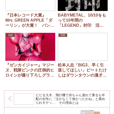
『日本レコード大賞』
BABYMETAL、10/10をも
Mrs. GREEN APPLE「ダ
って10年間の
ーリン」が大賞！ バンド
「LEGEND」封印 活動
史上初3連覇 史上3組目
休止へ
芸能
芸能
『ゼンカイジャー』マジー
松本人志「BIG3、早く引
ヌ、戦隊ピンクの圧倒的ヒ
退してほしい」ビートたけ
ロインが撮り下ろしグラビ
しはダウンタウンの漫才を
ア
絶賛「どこに笑いがあるん
だって思ったら…」
ビビる大木、飛行機で赤ちゃん連れて乗るも年
配の女性に「泣かなくて偉かったわね」と褒め
られモヤッ… その理由とは