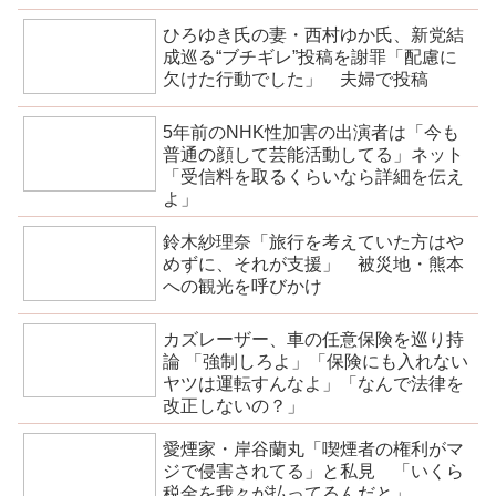
ひろゆき氏の妻・西村ゆか氏、新党結
成巡る“ブチギレ”投稿を謝罪「配慮に
欠けた行動でした」 夫婦で投稿
5年前のNHK性加害の出演者は「今も
普通の顔して芸能活動してる」ネット
「受信料を取るくらいなら詳細を伝え
よ」
鈴木紗理奈「旅行を考えていた方はや
めずに、それが支援」 被災地・熊本
への観光を呼びかけ
カズレーザー、車の任意保険を巡り持
論 「強制しろよ」「保険にも入れない
ヤツは運転すんなよ」「なんで法律を
改正しないの？」
愛煙家・岸谷蘭丸「喫煙者の権利がマ
ジで侵害されてる」と私見 「いくら
税金を我々が払ってるんだと」