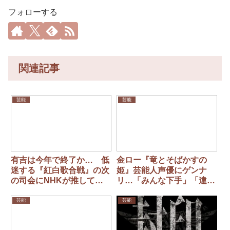
フォローする
関連記事
芸能
芸能
有吉は今年で終了か… 低
金ロー『竜とそばかすの
迷する『紅白歌合戦』の次
姫』芸能人声優にゲンナ
の司会にNHKが推してい
リ…「みんな下手」「違和
る「人気芸人の名前」
感」
芸能
芸能