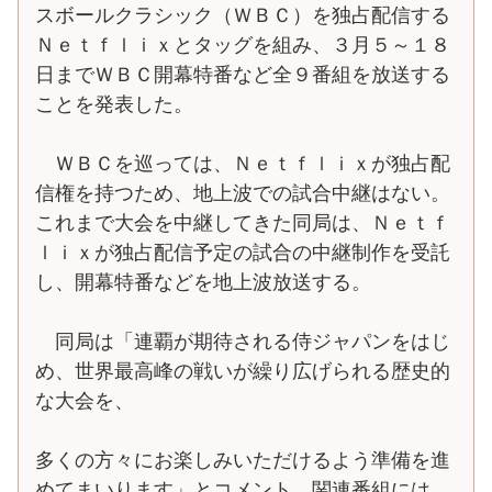
スボールクラシック（ＷＢＣ）を独占配信する
Ｎｅｔｆｌｉｘとタッグを組み、３月５～１８
日までＷＢＣ開幕特番など全９番組を放送する
ことを発表した。
ＷＢＣを巡っては、Ｎｅｔｆｌｉｘが独占配
信権を持つため、地上波での試合中継はない。
これまで大会を中継してきた同局は、Ｎｅｔｆ
ｌｉｘが独占配信予定の試合の中継制作を受託
し、開幕特番などを地上波放送する。
同局は「連覇が期待される侍ジャパンをはじ
め、世界最高峰の戦いが繰り広げられる歴史的
な大会を、
多くの方々にお楽しみいただけるよう準備を進
めてまいります」とコメント。関連番組には、