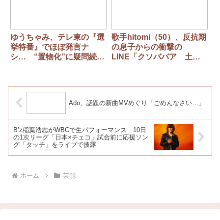
ゆうちゃみ、テレ東の『選
歌手hitomi（50）、反抗期
挙特番』でほぼ発言ナ
の息子からの衝撃の
シ… “置物化”に疑問続出
LINE「クソババア 土に
「本当にただ出てるだけ」
還れ」上田晋也も絶句
Ado、話題の新曲MVめぐり「ごめんなさい…」
B’z稲葉浩志がWBCで生パフォーマンス 10日
の1次リーグ「日本×チェコ」試合前に応援ソン
グ「タッチ」をライブで披露
ホーム
芸能