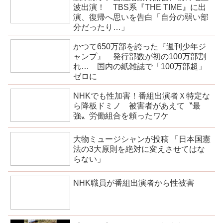
波出演！ TBS系『THE TIME』に出
演、復帰へ思いを告白「自分の弱い部
分だったり…」
かつて650万部を誇った『週刊少年ジ
ャンプ』 発行部数が初の100万部割
れ… 国内の紙雑誌で「100万部超」
ゼロに
NHKでも性加害！番組出演者Ｘ特定な
ら降板ドミノ 被害者があえて〝最
強〟労働組合を頼ったワケ
大物ミュージシャンが投稿 「日本国憲
法の3大原則を絶対に変えさせてはな
らない」
NHK職員が番組出演者から性被害