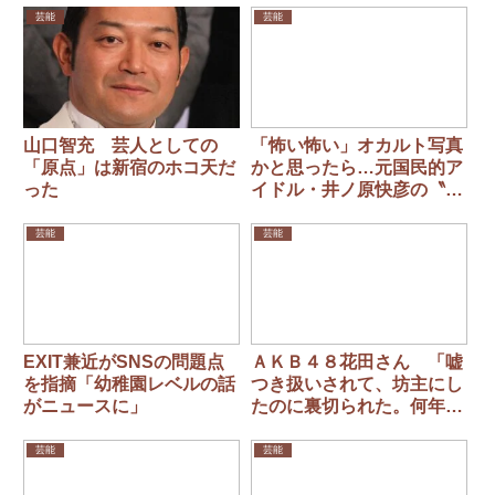
芸能
芸能
山口智充 芸人としての
「怖い怖い」オカルト写真
「原点」は新宿のホコ天だ
かと思ったら…元国民的ア
った
イドル・井ノ原快彦の〝衝
撃写真〟にファン仰天「透
けるイケオジ」
芸能
芸能
EXIT兼近がSNSの問題点
ＡＫＢ４８花田さん 「嘘
を指摘「幼稚園レベルの話
つき扱いされて、坊主にし
がニュースに」
たのに裏切られた。何年か
けても命がけで戦います」
芸能
芸能