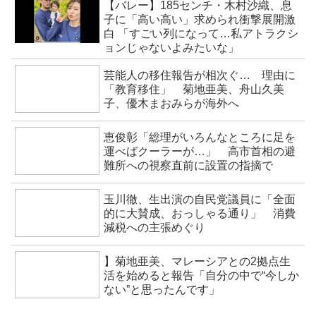
【バレー】185センチ・木村沙織、息
子に「高い高い」求められ衝撃展開激
白 「すごい列になって…私アトラクシ
ョンじゃないよみたいな」
芸能人の移住報告が相次ぐ… 理由に
「教育移住」 菊地亜美、舟山久美
子、優木まおみらが海外へ
恵俊彰「総理がいろんなところに足を
運べばクーラーが…」 高市首相の避
難所への視察直前に設置の指摘で
玉川徹、生出演の自民党議員に「全面
的に大賛成、おっしゃる通り」 消費
減税への主張めぐり
】菊地亜美、マレーシアとの2拠点生
活を始めると報告「自分の中で“今しか
ない”と思ったんです」