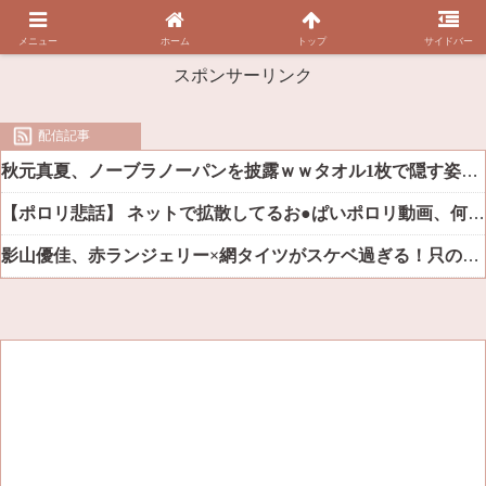
メニュー
ホーム
トップ
サイドバー
スポンサーリンク
配信記事
秋元真夏、ノーブラノーパンを披露ｗｗタオル1枚で隠す姿がほぼA●女優・・
【ポロリ悲話】 ネットで拡散してるお●ぱいポロリ動画、何故か叩かれる・・・
影山優佳、赤ランジェリー×網タイツがスケベ過ぎる！只の痴女だろ・・・