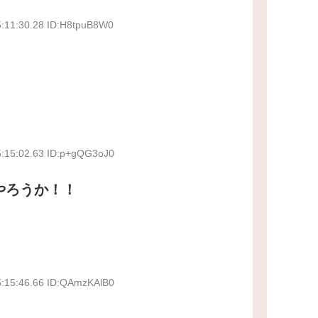
5:11:30.28 ID:H8tpuB8W0
5:15:02.63 ID:p+gQG3oJ0
やろうか！！
5:15:46.66 ID:QAmzKAlB0