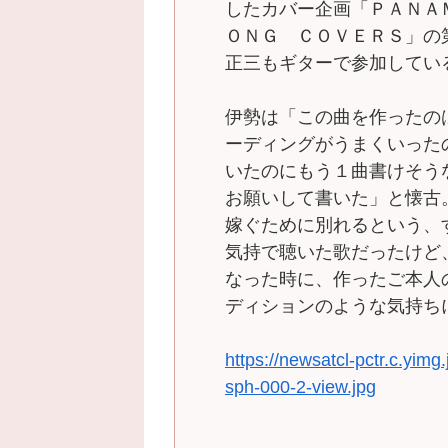
したカバー企画「ＰＡＮＡ
ＯＮＧ ＣＯＶＥＲＳ」の
正三もギターで参加してい
伊勢は「この曲を作ったの
ーディングがうまくいった
いたのにもう１曲書けそう
お願いして書いた」と懐古
嫁ぐために別れるという、
気持で聴いた歌だったけど
なった時に、作ったご本人
ディションのような気持ち
https://newsatcl-pctr.c.yi
sph-000-2-view.jpg