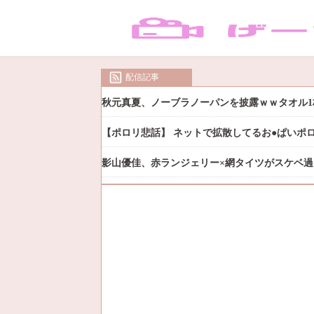
配信記事
秋元真夏、ノーブラノーパンを披露ｗｗタオル1
【ポロリ悲話】 ネットで拡散してるお●ぱいポ
影山優佳、赤ランジェリー×網タイツがスケベ