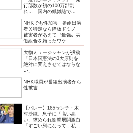
行部数が初の100万部割
れ… 国内の紙雑誌で
「100万部超」ゼロに
NHKでも性加害！番組出演
者Ｘ特定なら降板ドミノ
被害者があえて〝最強〟労
働組合を頼ったワケ
大物ミュージシャンが投稿
「日本国憲法の3大原則を
絶対に変えさせてはならな
い」
NHK職員が番組出演者から
性被害
【バレー】185センチ・木
村沙織、息子に「高い高
い」求められ衝撃展開激白
「すごい列になって…私ア
トラクションじゃないよみ