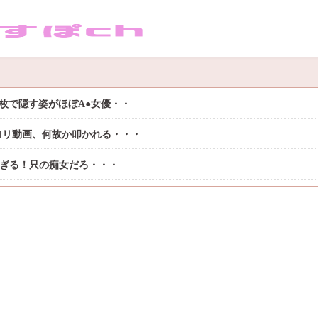
枚で隠す姿がほぼA●女優・・
ロリ動画、何故か叩かれる・・・
過ぎる！只の痴女だろ・・・