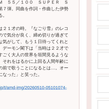
Ｍ ５５／１００ ＳＵＰＥＲ Ｓ
第７弾。同曲を作詞・作曲した伊勢
る。
は２１才の時。『なごり雪』のレコ
ので気分が良く、締め切りが過ぎて
な気がして、もう１日待ってくれと
。デーモン閣下は「当時は２２才で
すごく大人の世界を垣間見るような
、それをはるかに上回る人間年齢に
の前で歌うことになるとは…。オー
になった」と笑った。
mg.jp/t/amd-img/20260510-05101074-