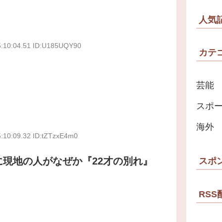
人気
5:10:04.51 ID:U185UQY90
カテ
芸能
スポ
海外
5:10:09.32 ID:tZTzxE4m0
現地の人がなぜか『22才の別れ』
スポ
RSS