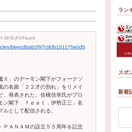
ラン
07.49 ID:jFOTfuxo9
rticles/beecdbab2f97c80b151175e0d5
スポ
魔Ⅱ」のデーモン閣下がフォークソ
風の名曲「２２才の別れ」をリメイ
新着
ど、発表された。佐橋佳幸氏がプロ
モン閣下 ｆｅａｔ．伊勢正三」名
グルとして配信される。
・ＰＡＮＡＭの設立５５周年を記念