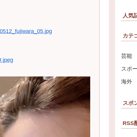
人気
0512_fujiwara_05.jpg
カテ
芸能
U.jpeg
スポ
海外
スポ
RSS