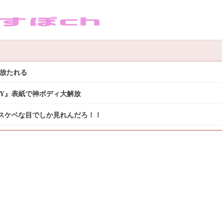
き放たれる
DAY』表紙で神ボディ大解放
スケベな目でしか見れんだろ！！