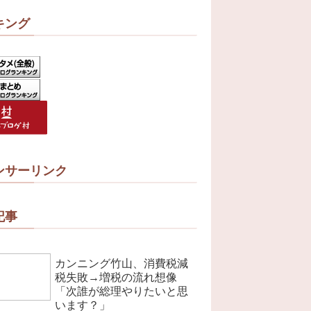
キング
ンサーリンク
記事
カンニング竹山、消費税減
税失敗→増税の流れ想像
「次誰が総理やりたいと思
います？」