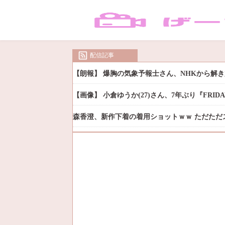
配信記事
【朗報】 爆胸の気象予報士さん、NHKから解
【画像】 小倉ゆうか(27)さん、7年ぶり『FRI
森香澄、新作下着の着用ショットｗｗ ただただ