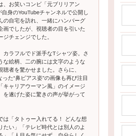
は、お笑いコンビ「元ブリリアン
が自身のYouTubeチャンネルで公開し
んの自宅を訪れ、一緒にハンバーグ
企画でしたが、視聴者の目を引いた
ージチェンジでした。
、カラフルでド派手なTシャツ姿。さ
うな絵柄、二の腕には文字のような
視聴者を驚かせました。さらに、
になった“鼻ピアス姿”の画像も再び注目
「キャリアウーマン風」のイメージ
）を遂げた姿に驚きの声が挙がって
では「タトゥー入れてる！ どんな想
りたい」「テレビ時代とは別人のよ
る」「人目を気にせず、自分らしく