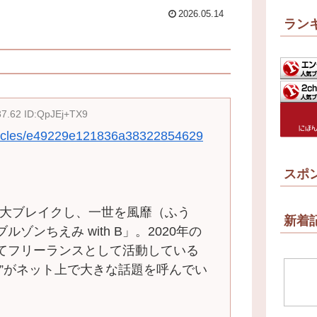
2026.05.14
ラン
37.62 ID:QpJEj+TX9
articles/e49229e121836a38322854629
スポ
タで大ブレイクし、一世を風靡（ふう
新着
ゾンちえみ with B」。2020年の
てフリーランスとして活動している
姿”がネット上で大きな話題を呼んでい