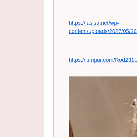
https://lasisa.net/wp-
content/uploads/2027/05/26
https://i.imgur.com/Rod231