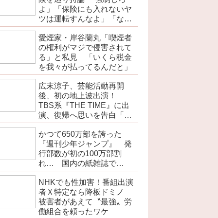
よ」「保険にも入れないヤ
ツは運転すんなよ」「なん
で法律を改正しないの？」
愛煙家・岸谷蘭丸「喫煙者
の権利がマジで侵害されて
る」と私見 「いくら税金
を我々が払ってるんだと」
広末涼子、芸能活動再開
後、初の地上波出演！
TBS系『THE TIME』に出
演、復帰へ思いを告白「自
分の弱い部分だったり…」
かつて650万部を誇った
『週刊少年ジャンプ』 発
行部数が初の100万部割
れ… 国内の紙雑誌で
「100万部超」ゼロに
NHKでも性加害！番組出演
者Ｘ特定なら降板ドミノ
被害者があえて〝最強〟労
働組合を頼ったワケ