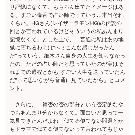
り記憶になくて。もちろん出てたイメージはあ
る、すごい毒舌で占い師でっていう…本当それ
くらい。HGさん(レイザーラモンHG)の伝説の
回とか言われているけどそういうの私あんまり
記憶なくて」とした上で、「普通に私はあの地
獄に堕ちるわよは“へぇこんな感じだったん
だ”っていう、細木さん自身の人生を知らなかっ
たの。ただの占い師だと思っていたのが実はそ
れまでの過程とかも“すごい人生を送っていたん
だ”って思いながら普通に見ていたから」とコメ
ント。
さらに、「賛否の否の部分という否定的なや
つもあんまり分からなくて。面白いと思って一
気見できたんだよね。似てる似てない問題とか
もドラマで似てる似てないって言われてもじゃ