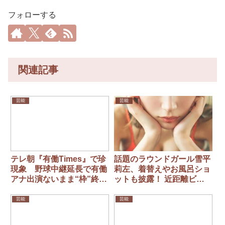
フォローする
関連記事
芸能
芸能
テレ朝『有働Times』で珍
話題のラウンドガール雪平
現象 野球中継延長で有働
莉左、着替えやお風呂ショ
アナ出演ないまま“枠”終
ットも披露！ 近距離ビキ
了 「放送あった？」の声
ニ姿など“彼氏目線”テーマ
のデジタル写真集発売
芸能
芸能