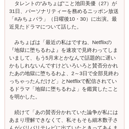
タレントの“みちょぱ”こと池田美優（27）が
31日、パーソナリティーを務めるニッポン放送
「#みちょパラ」（日曜後10・30）に出演。最
近見たドラマについて話した。
みちょぱは「最近の私はですね、Netflixの
『地獄に堕ちるわよ』を速攻で見終わってしま
いまして、もう5月末とかなんで話題的に遅い
かもしれないんですけどいろいろと賛否分かれ
たあの地獄に堕ちるわよ、2～3日で全部見終わ
っちゃったんだけど」とNetflixで配信されてい
るドラマ「地獄に堕ちるわよ」を鑑賞したこと
を明かした。
続けて「あの賛否分かれていた論争が私には
あまり理解できなくて、私そもそも細木数子さ
んがバリバリテレビに出ていたときってあんま