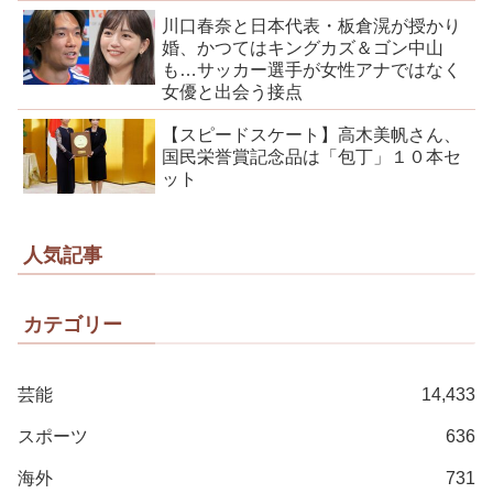
川口春奈と日本代表・板倉滉が授かり
婚、かつてはキングカズ＆ゴン中山
も…サッカー選手が女性アナではなく
女優と出会う接点
【スピードスケート】高木美帆さん、
国民栄誉賞記念品は「包丁」１０本セ
ット
人気記事
カテゴリー
芸能
14,433
スポーツ
636
海外
731