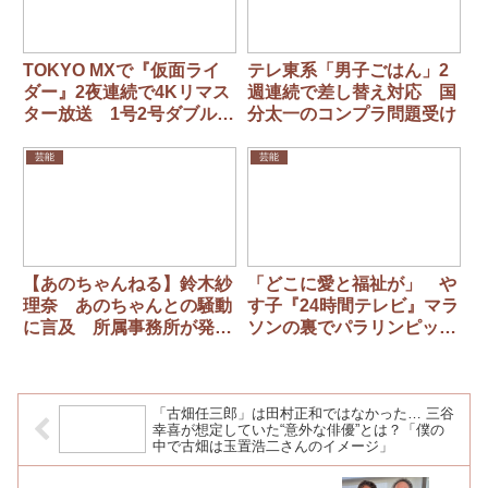
TOKYO MXで『仮面ライ
テレ東系「男子ごはん」2
ダー』2夜連続で4Kリマス
週連続で差し替え対応 国
ター放送 1号2号ダブルラ
分太一のコンプラ問題受け
イダーの初共演回
芸能
芸能
【あのちゃんねる】鈴木紗
「どこに愛と福祉が」 や
理奈 あのちゃんとの騒動
す子『24時間テレビ』マラ
に言及 所属事務所が発表
ソンの裏でパラリンピッ
「思いの根底にありますの
ク“完全無視” 日テレの姿
は…」
勢に視聴者疑問続出
「古畑任三郎」は田村正和ではなかった… 三谷
幸喜が想定していた“意外な俳優”とは？「僕の
中で古畑は玉置浩二さんのイメージ」