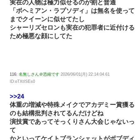
実在の人物は極力似せるのが割と普通
「ボヘミアン・ラプソディ」は無名を使って
までクイーンに似せてたし
シャーリズセロンも実在の犯罪者に近付ける
ため極悪な顔にしてた
116:
名無しさん＠恐縮です
2026/06/01(月) 22:14:04.61
ID:oTXtISEs0
>>24
体重の増減や特殊メイクでアカデミー賞獲る
のも結構批判されてるんだけどね
演技賞であってそっくりさん大会じゃないっ
て
かといってケイトブランシェットがボブディ