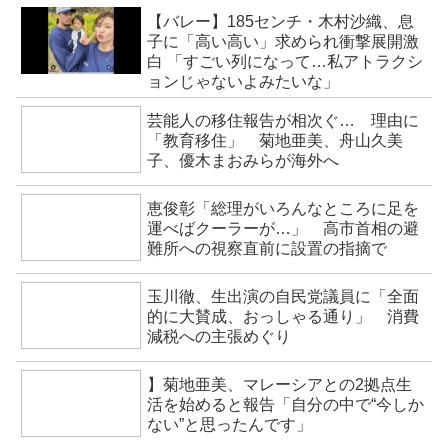
【バレー】185センチ・木村沙織、息
子に「高い高い」求められ衝撃展開激
白 「すごい列になって…私アトラクシ
ョンじゃないよみたいな」
芸能人の移住報告が相次ぐ… 理由に
「教育移住」 菊地亜美、舟山久美
子、優木まおみらが海外へ
恵俊彰「総理がいろんなところに足を
運べばクーラーが…」 高市首相の避
難所への視察直前に設置の指摘で
玉川徹、生出演の自民党議員に「全面
的に大賛成、おっしゃる通り」 消費
減税への主張めぐり
】菊地亜美、マレーシアとの2拠点生
活を始めると報告「自分の中で“今しか
ない”と思ったんです」