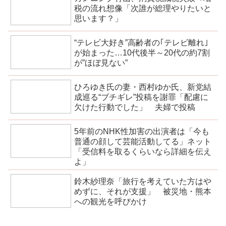
税の流れ想像「次誰が総理やりたいと
思います？」
“テレビ大好き”高齢者の｢テレビ離れ｣
が始まった…10代後半～20代の約7割
が”ほぼ見ない”
ひろゆき氏の妻・西村ゆか氏、新党結
成巡る“ブチギレ”投稿を謝罪「配慮に
欠けた行動でした」 夫婦で投稿
5年前のNHK性加害の出演者は「今も
普通の顔して芸能活動してる」ネット
「受信料を取るくらいなら詳細を伝え
よ」
鈴木紗理奈「旅行を考えていた方はや
めずに、それが支援」 被災地・熊本
への観光を呼びかけ