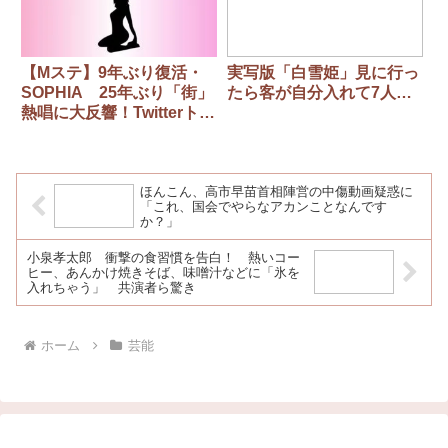
【Mステ】9年ぶり復活・
実写版「白雪姫」見に行っ
SOPHIA 25年ぶり「街」
たら客が自分入れて7人…
熱唱に大反響！Twitterトレ
ンド1位に
ほんこん、高市早苗首相陣営の中傷動画疑惑に
「これ、国会でやらなアカンことなんです
か？」
小泉孝太郎 衝撃の食習慣を告白！ 熱いコー
ヒー、あんかけ焼きそば、味噌汁などに「氷を
入れちゃう」 共演者ら驚き
ホーム
芸能