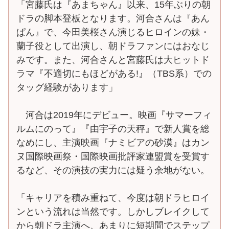
「宮藤氏は『あまちゃん』以来、15年ぶりの朝
ドラの脚本登板となります。河合さんは『あん
ぱん』で、今田美桜さん演じるヒロインの妹・
蘭子役として出演し、朝ドラファンにはおなじ
みです。また、河合さんと宮藤氏は大ヒットド
ラマ『不適切にもほどがある!』（TBS系）での
タッグ経験があります」
河合は2019年にデビュー。映画『サマーフィ
ルムにのって』『由宇子の天秤』で新人賞を総
なめにし、主演映画『ナミビアの砂漠』はカン
ヌ国際映画祭・国際映画批評家連盟賞を受賞す
るなど、その演技の実力には疑う余地がない。
「キャリアを積み重ねて、今度は朝ドラヒロイ
ンという流れは当然です。しかしブレイクして
から朝ドラ主演へ、あまりに短期間でステップ