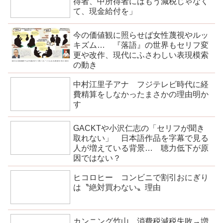
得者、中所得者にはもう減税じゃなく
て、現金給付を」
今の価値観に照らせば女性蔑視やルッ
キズム… 『落語』の世界もセリフ変
更や改作、現代にふさわしい表現模索
の動き
中村江里子アナ フジテレビ時代に経
費精算をしなかったまさかの理由明か
す
GACKTや小沢仁志の「セリフが聞き
取れない」 日本語作品を字幕で見る
人が増えている背景… 聴力低下が原
因ではない？
ヒコロヒー コンビニで割引おにぎり
は〝絶対買わない〟理由
カンニング竹山、消費税減税失敗→増