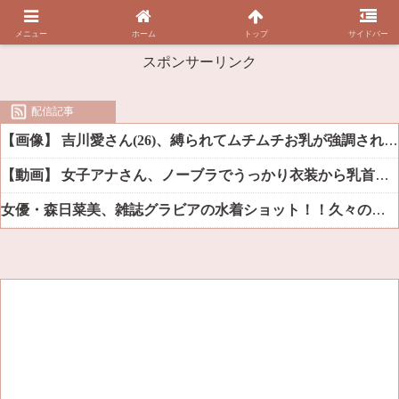
メニュー
ホーム
トップ
サイドバー
スポンサーリンク
配信記事
【画像】 吉川愛さん(26)、縛られてムチムチお乳が強調されてしまう
【動画】 女子アナさん、ノーブラでうっかり衣装から乳首が透けてしまう放送事故ｗｗｗ
女優・森日菜美、雑誌グラビアの水着ショット！！久々の姿にファン悶絶ｗｗ