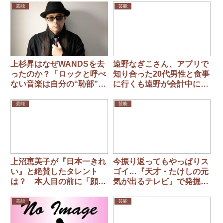
芸能
芸能
上杉昇はなぜWANDSを去
遠野なぎこさん、アプリで
ったのか？「ロックと呼べ
知り合った20代男性と食事
ない音楽は自分の“恥部”と
に行くも遠野が会計中に逃
思っていた」
げられる
芸能
芸能
上沼恵美子が『日本一きれ
今振り返ってもやっぱりス
い』と絶賛したタレント
ゴイ…『天才・たけしの元
は？ 本人目の前に「顔が
気が出るテレビ』で発掘さ
小さくて、パーツも全部完
れた「超大物芸能人たち」
ぺき」
芸能
芸能