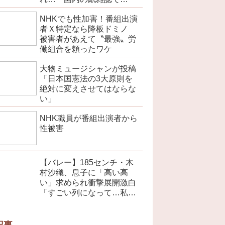
「100万部超」ゼロに
NHKでも性加害！番組出演
者Ｘ特定なら降板ドミノ
被害者があえて〝最強〟労
働組合を頼ったワケ
大物ミュージシャンが投稿
「日本国憲法の3大原則を
絶対に変えさせてはならな
い」
NHK職員が番組出演者から
性被害
【バレー】185センチ・木
村沙織、息子に「高い高
い」求められ衝撃展開激白
「すごい列になって…私ア
トラクションじゃないよみ
たいな」
記事