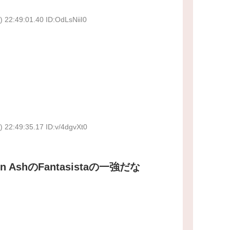
 22:49:01.40 ID:OdLsNiiI0
 22:49:35.17 ID:v/4dgvXt0
AshのFantasistaの一強だな