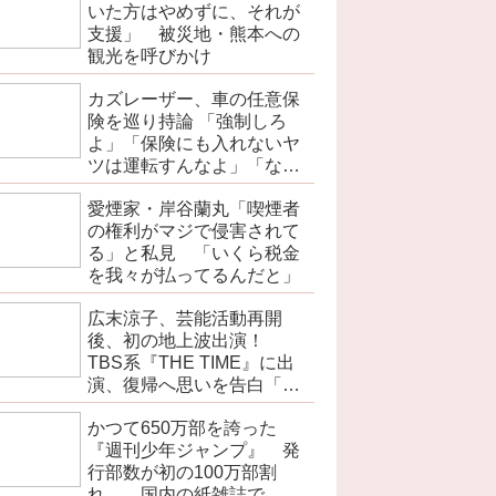
いた方はやめずに、それが
支援」 被災地・熊本への
観光を呼びかけ
カズレーザー、車の任意保
険を巡り持論 「強制しろ
よ」「保険にも入れないヤ
ツは運転すんなよ」「なん
で法律を改正しないの？」
愛煙家・岸谷蘭丸「喫煙者
の権利がマジで侵害されて
る」と私見 「いくら税金
を我々が払ってるんだと」
広末涼子、芸能活動再開
後、初の地上波出演！
TBS系『THE TIME』に出
演、復帰へ思いを告白「自
分の弱い部分だったり…」
かつて650万部を誇った
『週刊少年ジャンプ』 発
行部数が初の100万部割
れ… 国内の紙雑誌で