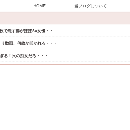
HOME
当ブログについて
枚で隠す姿がほぼA●女優・・
ロリ動画、何故か叩かれる・・・
過ぎる！只の痴女だろ・・・