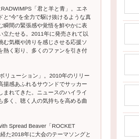
RADWIMPS「君と羊と青」。エネ
ドと“今”を全力で駆け抜けるような真
む瞬間の緊張感や覚悟を鮮やかに表
立たせる。2011年に発売されて以
挑む気概や誇りを感じさせる応援ソ
を熱く彩り、多くのファンを引き付
イレボリューション」。2010年のリリー
高揚感あふれるサウンドでサッカー
しまれてきた。ニュースのハイライ
も多く、聴く人の気持ちを高める曲
h Spread Beaver「ROCKET
を経た2018年に大会のテーマソングと