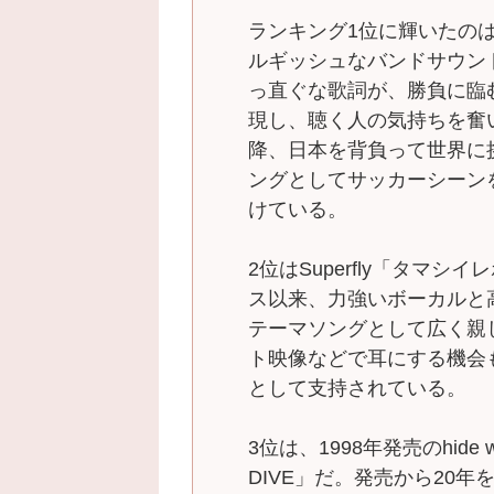
ランキング1位に輝いたのは
ルギッシュなバンドサウン
っ直ぐな歌詞が、勝負に臨
現し、聴く人の気持ちを奮い
降、日本を背負って世界に
ングとしてサッカーシーン
けている。
2位はSuperfly「タマシ
ス以来、力強いボーカルと
テーマソングとして広く親
ト映像などで耳にする機会
として支持されている。
3位は、1998年発売のhide wit
DIVE」だ。発売から20年