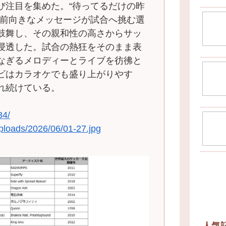
び注目を集めた。“待ってるだけの昨
た前向きなメッセージが試合へ挑む選
鼓舞し、その親和性の高さからサッ
浸透した。試合の熱狂をそのまま表
なぎるメロディーとライブを彷彿と
ビはカラオケでも盛り上がりやす
れ続けている。
34/
uploads/2026/06/01-27.jpg
人気