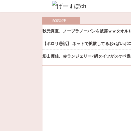
配信記事
秋元真夏、ノーブラノーパンを披露ｗｗタオル1
【ポロリ悲話】 ネットで拡散してるお●ぱいポ
影山優佳、赤ランジェリー×網タイツがスケベ