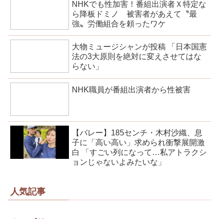
NHKでも性加害！番組出演者Ｘ特定な
ら降板ドミノ 被害者があえて〝最
強〟労働組合を頼ったワケ
大物ミュージシャンが投稿 「日本国憲
法の3大原則を絶対に変えさせてはな
らない」
NHK職員が番組出演者から性被害
【バレー】185センチ・木村沙織、息
子に「高い高い」求められ衝撃展開激
白 「すごい列になって…私アトラクシ
ョンじゃないよみたいな」
人気記事