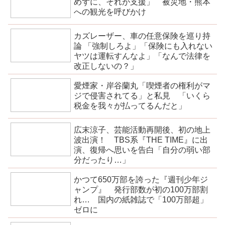
めずに、それが支援」 被災地・熊本
への観光を呼びかけ
カズレーザー、車の任意保険を巡り持
論 「強制しろよ」「保険にも入れない
ヤツは運転すんなよ」「なんで法律を
改正しないの？」
愛煙家・岸谷蘭丸「喫煙者の権利がマ
ジで侵害されてる」と私見 「いくら
税金を我々が払ってるんだと」
広末涼子、芸能活動再開後、初の地上
波出演！ TBS系『THE TIME』に出
演、復帰へ思いを告白「自分の弱い部
分だったり…」
かつて650万部を誇った『週刊少年ジ
ャンプ』 発行部数が初の100万部割
れ… 国内の紙雑誌で「100万部超」
ゼロに