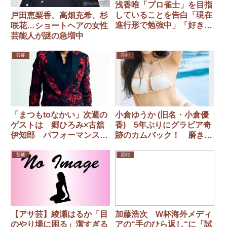
浅香唯「プロ雀士」を目指
していることを告白「現在
戸田恵梨香、高畑充希、杉
進行形で勉強中」「好きな
咲花…ショートヘアの女性
役は七対子」
芸能人が謎の急増中
芸能
芸能
「まつもtoなかい」次週の
小倉ゆうか (旧名・小倉優
ゲストは 郷ひろみ×古舘
香) 5年ぶりにグラビア奇
伊知郎 パフォーマンスは
跡のカムバック！ 磨きの
緑黄色社会
かかった圧倒的美ボディを
惜しげもなく披露
芸能
芸能
【アサ芸】綾瀬はるか「目
加藤浩次 W杯海外メディ
のやり場に困る」潔すぎる
アの“手のひら返し“に「試