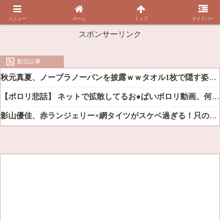
メニュー
ホーム
トップ
サイドバー
スポンサーリンク
配信記事
秋元真夏、ノーブラノーパンを披露ｗｗタオル1枚で隠す姿がほぼA●女優・・
【ポロリ悲話】 ネットで拡散してるお●ぱいポロリ動画、何故か叩かれる・・・
影山優佳、赤ランジェリー×網タイツがスケベ過ぎる！只の痴女だろ・・・