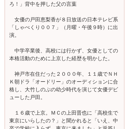
ろ！」背中を押した父の言葉
女優の戸田恵梨香が８日放送の日本テレビ系
「しゃべくり００７」（月曜・午後９時）に出
演。
中学卒業後、高校には行かず、女優としての
本格活動のために上京した経歴を明かした。
神戸市在住だった２０００年、１１歳でＮＨ
Ｋ朝ドラ「オードリー」のオーディションに合
格し、大竹しのぶの幼少時代を演じて女優デビ
ューした戸田。
１６歳で上京。ＭＣの上田晋也に「高校生で
東京にいらしたの？」と聞かれると「いえ、中
卒で学校に入らず、東京に来ました」と返答し