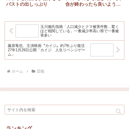
バストの出しっぷり
合が終わったら良いように
言いやがって」
玉川徹氏指摘「人口減少とクマ被害件数…驚く
ほど相関している」一番減少率高い県で一番被
害多い
藤原竜也、主演映画〝カイジ〟約7年ぶり復活
27年1月29日公開「カイジ 人生リベンジゲー
ム」
ホーム
芸能
ランキング