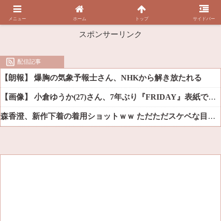
メニュー
ホーム
トップ
サイドバー
スポンサーリンク
配信記事
【朗報】 爆胸の気象予報士さん、NHKから解き放たれる
【画像】 小倉ゆうか(27)さん、7年ぶり『FRIDAY』表紙で神ボディ大解放
森香澄、新作下着の着用ショットｗｗ ただただスケベな目でしか見れんだろ！！