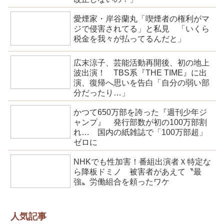
愛煙家・岸谷蘭丸「喫煙者の権利がマ
ジで侵害されてる」と私見 「いくら
税金を我々が払ってるんだと」
広末涼子、芸能活動再開後、初の地上
波出演！ TBS系『THE TIME』に出
演、復帰へ思いを告白「自分の弱い部
分だったり…」
かつて650万部を誇った『週刊少年ジ
ャンプ』 発行部数が初の100万部割
れ… 国内の紙雑誌で「100万部超」
ゼロに
NHKでも性加害！番組出演者Ｘ特定な
ら降板ドミノ 被害者があえて〝最
強〟労働組合を頼ったワケ
人気記事