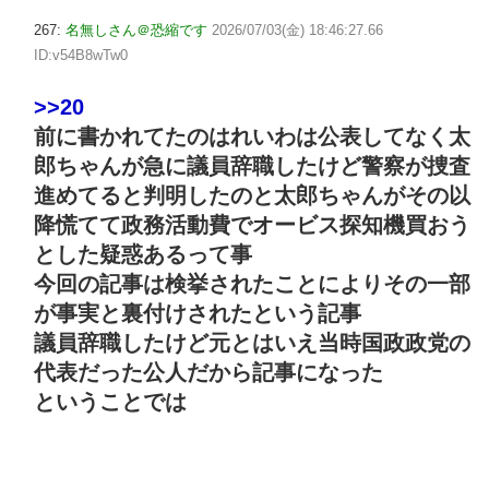
267:
名無しさん＠恐縮です
2026/07/03(金) 18:46:27.66
ID:v54B8wTw0
>>20
前に書かれてたのはれいわは公表してなく太
郎ちゃんが急に議員辞職したけど警察が捜査
進めてると判明したのと太郎ちゃんがその以
降慌てて政務活動費でオービス探知機買おう
とした疑惑あるって事
今回の記事は検挙されたことによりその一部
が事実と裏付けされたという記事
議員辞職したけど元とはいえ当時国政政党の
代表だった公人だから記事になった
ということでは