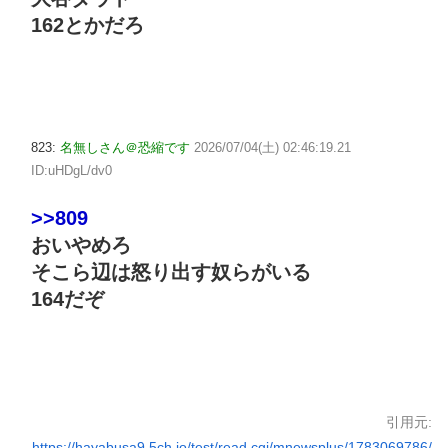
162とかだろ
823:
名無しさん＠恐縮です
2026/07/04(土) 02:46:19.21
ID:uHDgL/dv0
>>809
おいやめろ
そこら辺は怒り出す奴らがいる
164だぞ
引用元:
https://hayabusa9.5ch.io/test/read.cgi/mnewsplus/1783069786/