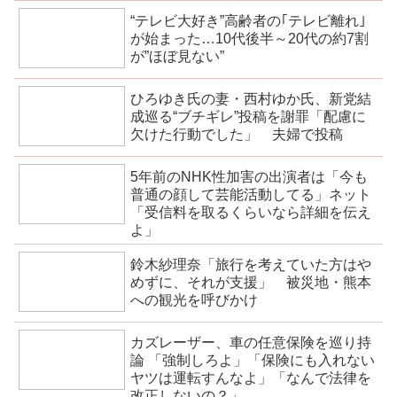
“テレビ大好き”高齢者の｢テレビ離れ｣
が始まった…10代後半～20代の約7割
が”ほぼ見ない”
ひろゆき氏の妻・西村ゆか氏、新党結
成巡る“ブチギレ”投稿を謝罪「配慮に
欠けた行動でした」 夫婦で投稿
5年前のNHK性加害の出演者は「今も
普通の顔して芸能活動してる」ネット
「受信料を取るくらいなら詳細を伝え
よ」
鈴木紗理奈「旅行を考えていた方はや
めずに、それが支援」 被災地・熊本
への観光を呼びかけ
カズレーザー、車の任意保険を巡り持
論 「強制しろよ」「保険にも入れない
ヤツは運転すんなよ」「なんで法律を
改正しないの？」