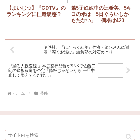
【まいじつ】『CDTV』の
第5子妊娠中の辻希美、5キ
ランキングに捏造疑惑？
ロの米は「5日ぐらいしか
もたない」 価格は4200
円「どうなのかなって」
講談社、『はたらく細胞』作者・清水さんに謝
罪「深くお詫び」編集部の対応めぐり
『踊る大捜査線 』本広克行監督がSNSで佐藤二
朗の降板報道を否定「降板じゃないから!一旦中
止して整えてるだけ…」
ホーム
芸能