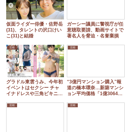
仮面ライダー俳優・佐野岳
ガーシー議員に警視庁が任
(31)、タレントの沢口けい
意聴取要請、動画サイトで
こ(31)と結婚
著名人を脅迫・名誉棄損
芸能
芸能
グラドル東雲うみ、今年初
“3億円マンション購入”報
イベントはセクシー チャ
道の橋本環奈…新築マンシ
イナドレスや三角ビキニ姿
ョン平均価格「1億3064万
で登場
円」に驚愕「ええーっ！」
芸能
芸能