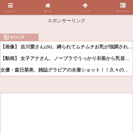
メニュー
ホーム
トップ
サイドバー
スポンサーリンク
配信記事
【画像】 吉川愛さん(26)、縛られてムチムチお乳が強調されてしまう
【動画】 女子アナさん、ノーブラでうっかり衣装から乳首が透けてしまう放送事故ｗｗｗ
女優・森日菜美、雑誌グラビアの水着ショット！！久々の姿にファン悶絶ｗｗ