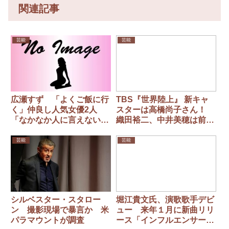
関連記事
芸能
芸能
広瀬すず 「よくご飯に行
TBS『世界陸上』 新キャ
く」仲良し人気女優2人
スターは高橋尚子さん！
「なかなか人に言えないこ
織田裕二、中井美穂は前大
とをその場で発散して」
会で卒業
芸能
芸能
シルベスター・スタロー
堀江貴文氏、演歌歌手デビ
ン 撮影現場で暴言か 米
ュー 来年１月に新曲リリ
パラマウントが調査
ース「インフルエンサー×