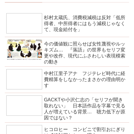
杉村太蔵氏、消費税減税は反対「低所
得者、中所得者にはもう減税じゃなく
て、現金給付を」
今の価値観に照らせば女性蔑視やルッ
キズム… 『落語』の世界もセリフ変
更や改作、現代にふさわしい表現模索
の動き
中村江里子アナ フジテレビ時代に経
費精算をしなかったまさかの理由明か
す
GACKTや小沢仁志の「セリフが聞き
取れない」 日本語作品を字幕で見る
人が増えている背景… 聴力低下が原
因ではない？
ヒコロヒー コンビニで割引おにぎり