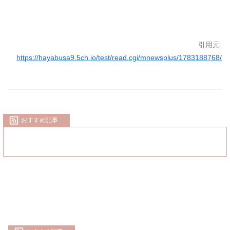
引用元:
https://hayabusa9.5ch.io/test/read.cgi/mnewsplus/1783188768/
おすすめ記事