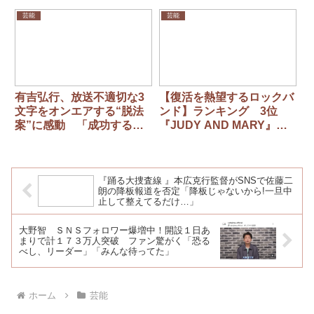
演歌って空いてる」目標は
「レコード大賞新人賞」
芸能
芸能
有吉弘行、放送不適切な3
【復活を熱望するロックバ
文字をオンエアする“脱法
ンド】ランキング 3位
案”に感動 「成功するん
『JUDY AND MARY』、2
だ」
位『X JAPAN』 1位に…
「今の若者にも聞いて欲し
い」
『踊る大捜査線 』本広克行監督がSNSで佐藤二
朗の降板報道を否定「降板じゃないから!一旦中
止して整えてるだけ…」
大野智 ＳＮＳフォロワー爆増中！開設１日あ
まりで計１７３万人突破 ファン驚がく「恐る
べし、リーダー」「みんな待ってた」
ホーム
芸能