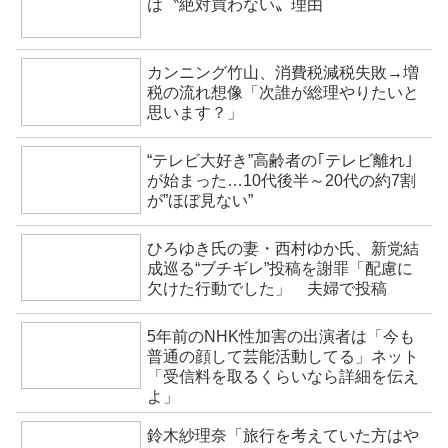
は〝絶対買わない〟理由
カンニング竹山、消費税減税失敗→増
税の流れ想像「次誰が総理やりたいと
思います？」
“テレビ大好き”高齢者の｢テレビ離れ｣
が始まった…10代後半～20代の約7割
が”ほぼ見ない”
ひろゆき氏の妻・西村ゆか氏、新党結
成巡る“ブチギレ”投稿を謝罪「配慮に
欠けた行動でした」 夫婦で投稿
5年前のNHK性加害の出演者は「今も
普通の顔して芸能活動してる」ネット
「受信料を取るくらいなら詳細を伝え
よ」
鈴木紗理奈「旅行を考えていた方はや