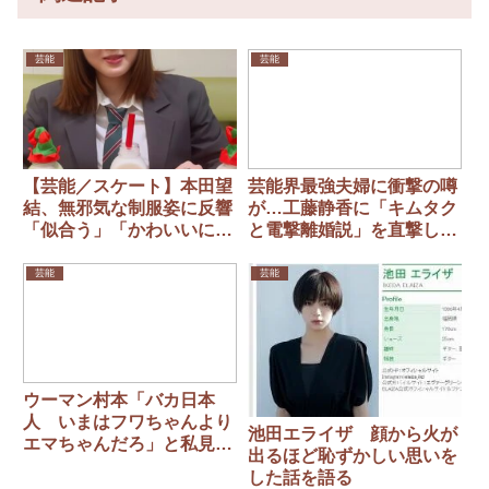
芸能
芸能
【芸能／スケート】本田望
芸能界最強夫婦に衝撃の噂
結、無邪気な制服姿に反響
が…工藤静香に「キムタク
「似合う」「かわいいにも
と電撃離婚説」を直撃して
程がある」 海外から反応
みたら……
も
芸能
芸能
ウーマン村本「バカ日本
人 いまはフワちゃんより
池田エライザ 顔から火が
エマちゃんだろ」と私見投
出るほど恥ずかしい思いを
稿
した話を語る