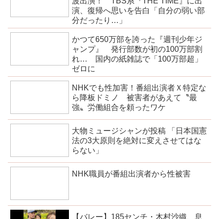
波出演！ TBS系『THE TIME』に出
演、復帰へ思いを告白「自分の弱い部
分だったり…」
かつて650万部を誇った『週刊少年ジ
ャンプ』 発行部数が初の100万部割
れ… 国内の紙雑誌で「100万部超」
ゼロに
NHKでも性加害！番組出演者Ｘ特定な
ら降板ドミノ 被害者があえて〝最
強〟労働組合を頼ったワケ
大物ミュージシャンが投稿 「日本国憲
法の3大原則を絶対に変えさせてはな
らない」
NHK職員が番組出演者から性被害
【バレー】185センチ・木村沙織、息