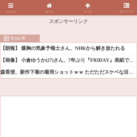
メニュー
ホーム
トップ
サイドバー
スポンサーリンク
配信記事
【朗報】 爆胸の気象予報士さん、NHKから解き放たれる
【画像】 小倉ゆうか(27)さん、7年ぶり『FRIDAY』表紙で神ボディ大解放
森香澄、新作下着の着用ショットｗｗ ただただスケベな目でしか見れんだろ！！