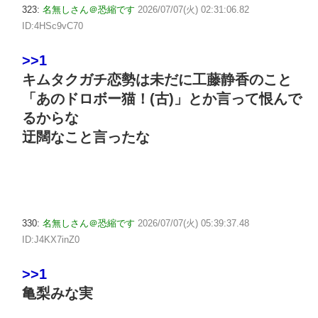
323:
名無しさん＠恐縮です
2026/07/07(火) 02:31:06.82
ID:4HSc9vC70
>>1
キムタクガチ恋勢は未だに工藤静香のこと
「あのドロボー猫！(古)」とか言って恨んで
るからな
迂闊なこと言ったな
330:
名無しさん＠恐縮です
2026/07/07(火) 05:39:37.48
ID:J4KX7inZ0
>>1
亀梨みな実