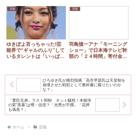
芸能
芸能
ゆきぽよ言っちゃった!芸
羽鳥慎一アナ「モーニング
能界で“ギャルのふり”して
ショー」で日本海テレビ幹
いるタレントは「いっぱい
部の「２４時間」寄付金な
いますよ」
ど着服に激怒「ありえませ
ん。私は怒りを感じており
ます」
ひろゆき氏が痛烈指摘「高市早苗氏は天皇制を
崩壊させた戦犯として教科書に載りたいのか
な？」
「豊臣兄弟」ラスト90秒 ネット騒然！本能寺
の変“黒幕”は甥・信澄？「光秀が不憫」「花押
も偽造？」
ホーム
芸能