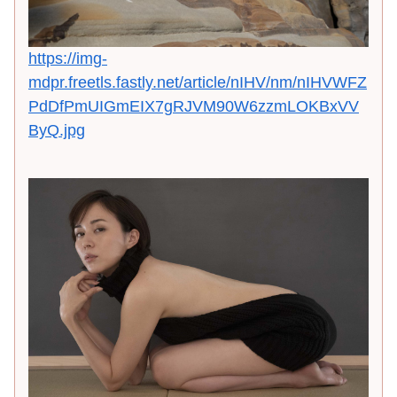
https://img-
mdpr.freetls.fastly.net/article/nIHV/nm/nIHVWFZ
PdDfPmUIGmEIX7gRJVM90W6zzmLOKBxVV
ByQ.jpg