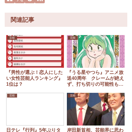
関連記事
芸能
芸能
『男性が選ぶ！恋人にした
『うる星やつら』アニメ放
い女性芸能人ランキング』
送40周年 クレームが絶え
1位は？
ず、打ち切りの可能性も…
芸能
芸能
日テレ『行列』5年ぶりタ
岸田新首相、芸能界に思わ