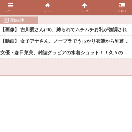
メニュー
ホーム
トップ
サイドバー
配信記事
【画像】 吉川愛さん(26)、縛られてムチムチお乳が強調されてしまう
【動画】 女子アナさん、ノーブラでうっかり衣装から乳首が透けてしまう放送事故ｗｗｗ
女優・森日菜美、雑誌グラビアの水着ショット！！久々の姿にファン悶絶ｗｗ