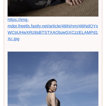
https://img-
mdpr.freetls.fastly.net/article/48iN/nm/48iNdQYs
WCpUHwXRz8sBTSTXAOtuwGXCzzELAMPd1
Xc.jpg