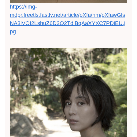
https://img-
mdpr.freetls.fastly.net/article/pXfa/nm/pXfawGls
NA3lVOI2LshuZ6D3O2TdlBqAaXYXC7PDiEU.j
pg