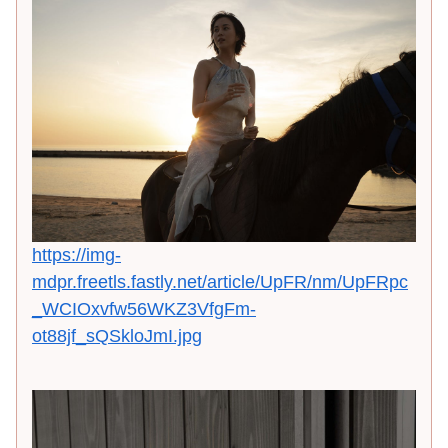
https://img-
mdpr.freetls.fastly.net/article/UpFR/nm/UpFRpc
_WCIOxvfw56WKZ3VfgFm-
ot88jf_sQSkloJmI.jpg