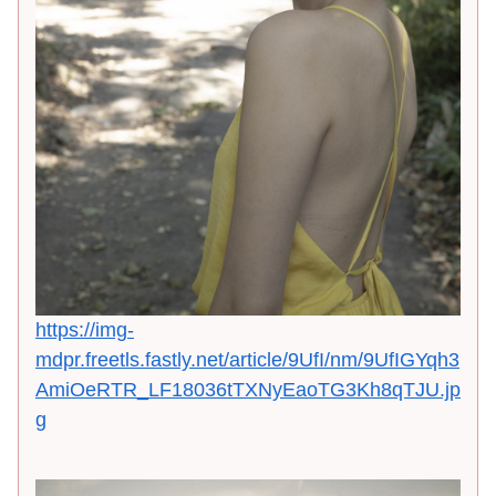
https://img-
mdpr.freetls.fastly.net/article/9UfI/nm/9UfIGYqh3
AmiOeRTR_LF18036tTXNyEaoTG3Kh8qTJU.jp
g