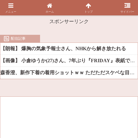
メニュー
ホーム
トップ
サイドバー
スポンサーリンク
配信記事
【朗報】 爆胸の気象予報士さん、NHKから解き放たれる
【画像】 小倉ゆうか(27)さん、7年ぶり『FRIDAY』表紙で神ボディ大解放
森香澄、新作下着の着用ショットｗｗ ただただスケベな目でしか見れんだろ！！