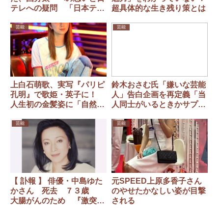
テレへの疑問 「日本テレ
超具体的な生き残り策とは
ビさんのやり方はコンプラ
イアンス違反ではないの
芸能
芸能
か」
上白石萌歌、実写『パリピ
鈴木おさむ氏「嫌いな芸能
孔明』で歌姫・英子に！
人」告白企画を再定義「当
人生初の金髪姿に「自然
人同士がいるときかサプラ
と“イェーイ！”と声が漏れ
イズ出てくる時か、どちら
た」
かに」
芸能
芸能
【 訃報 】 俳優・中島ゆた
元SPEED上原多香子さん
かさん 死去 ７３歳
のやせたかなしい姿が目撃
大腸がんのため 『激突！
される
殺人拳』『トラック野郎