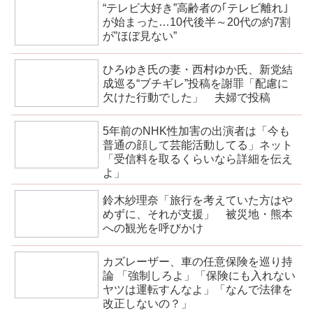
“テレビ大好き”高齢者の｢テレビ離れ｣
が始まった…10代後半～20代の約7割
が”ほぼ見ない”
ひろゆき氏の妻・西村ゆか氏、新党結
成巡る“ブチギレ”投稿を謝罪「配慮に
欠けた行動でした」 夫婦で投稿
5年前のNHK性加害の出演者は「今も
普通の顔して芸能活動してる」ネット
「受信料を取るくらいなら詳細を伝え
よ」
鈴木紗理奈「旅行を考えていた方はや
めずに、それが支援」 被災地・熊本
への観光を呼びかけ
カズレーザー、車の任意保険を巡り持
論 「強制しろよ」「保険にも入れない
ヤツは運転すんなよ」「なんで法律を
改正しないの？」