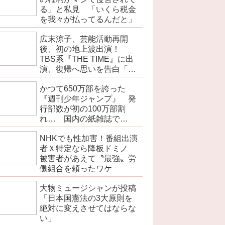
る」と私見 「いくら税金
を我々が払ってるんだと」
広末涼子、芸能活動再開
後、初の地上波出演！
TBS系『THE TIME』に出
演、復帰へ思いを告白「自
分の弱い部分だったり…」
かつて650万部を誇った
『週刊少年ジャンプ』 発
行部数が初の100万部割
れ… 国内の紙雑誌で
「100万部超」ゼロに
NHKでも性加害！番組出演
者Ｘ特定なら降板ドミノ
被害者があえて〝最強〟労
働組合を頼ったワケ
大物ミュージシャンが投稿
「日本国憲法の3大原則を
絶対に変えさせてはならな
い」