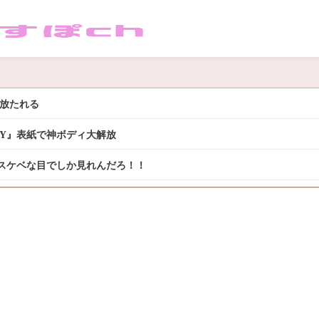
き放たれる
DAY』表紙で神ボディ大解放
スケベな目でしか見れんだろ！！