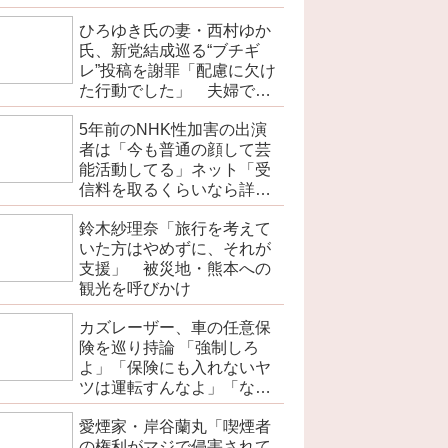
ひろゆき氏の妻・西村ゆか
氏、新党結成巡る“ブチギ
レ”投稿を謝罪「配慮に欠け
た行動でした」 夫婦で投
稿
5年前のNHK性加害の出演
者は「今も普通の顔して芸
能活動してる」ネット「受
信料を取るくらいなら詳細
を伝えよ」
鈴木紗理奈「旅行を考えて
いた方はやめずに、それが
支援」 被災地・熊本への
観光を呼びかけ
カズレーザー、車の任意保
険を巡り持論 「強制しろ
よ」「保険にも入れないヤ
ツは運転すんなよ」「なん
で法律を改正しないの？」
愛煙家・岸谷蘭丸「喫煙者
の権利がマジで侵害されて