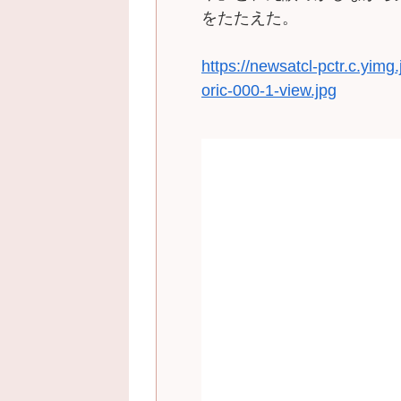
をたたえた。
https://newsatcl-pctr.c.yim
oric-000-1-view.jpg