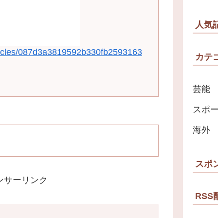
人気
articles/087d3a3819592b330fb2593163
カテ
芸能
スポ
海外
スポ
ンサーリンク
RSS