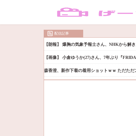
配信記事
【朗報】 爆胸の気象予報士さん、NHKから解
【画像】 小倉ゆうか(27)さん、7年ぶり『FRI
森香澄、新作下着の着用ショットｗｗ ただただ