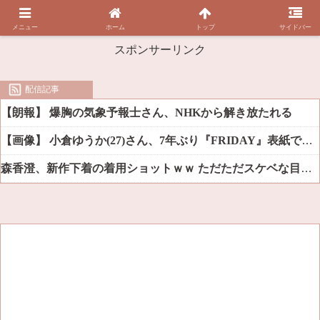
メニュー
ホーム
トップ
サイドバー
スポンサーリンク
配信記事
【朗報】 爆胸の気象予報士さん、NHKから解き放たれる
【画像】 小倉ゆうか(27)さん、7年ぶり『FRIDAY』表紙で神ボディ大解放
森香澄、新作下着の着用ショットｗｗ ただただスケベな目でしか見れんだろ！！