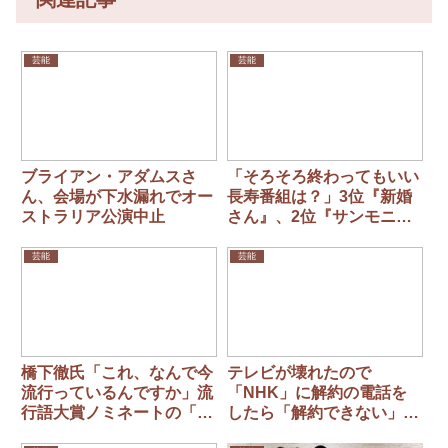
芸能
芸能
ブライアン・アダムスさ
「そろそろ終わってもいい
ん、会場が下水漏れでオー
長寿番組は？」3位『新婚
ストラリア公演中止
さん』、2位『サンモニ』
を圧倒した1位は？
芸能
芸能
橋下徹氏「これ、なんで今
テレビが壊れたので
流行っているんですか」流
「NHK」に解約の電話を
行語大賞ノミネートの「知
したら「解約できない」と
らんけど」
言われビックリ！ 観れ