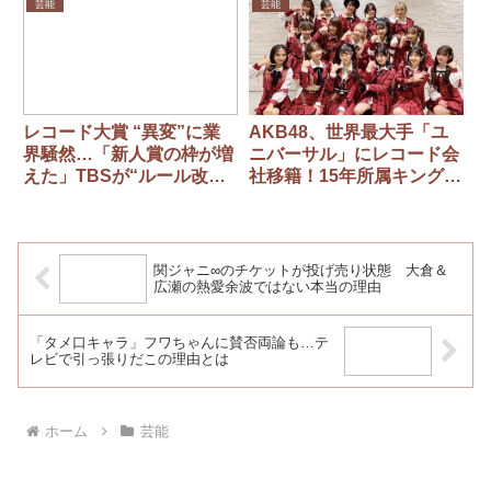
ないのに受信料を払う必要
芸能
芸能
がある？
レコード大賞 “異変”に業
AKB48、世界最大手「ユ
界騒然…「新人賞の枠が増
ニバーサル」にレコード会
えた」TBSが“ルール改
社移籍！15年所属キングレ
変”してまで出演させたか
コード離れる 新曲発売決
ったアーティストとは？
定 センターは本田仁美
関ジャニ∞のチケットが投げ売り状態 大倉＆
広瀬の熱愛余波ではない本当の理由
「タメ口キャラ」フワちゃんに賛否両論も…テ
レビで引っ張りだこの理由とは
ホーム
芸能