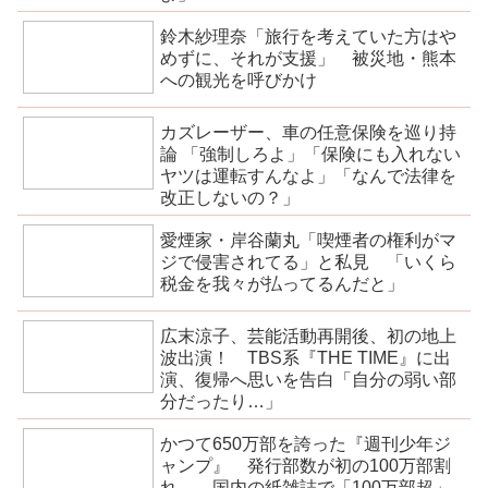
鈴木紗理奈「旅行を考えていた方はや
めずに、それが支援」 被災地・熊本
への観光を呼びかけ
カズレーザー、車の任意保険を巡り持
論 「強制しろよ」「保険にも入れない
ヤツは運転すんなよ」「なんで法律を
改正しないの？」
愛煙家・岸谷蘭丸「喫煙者の権利がマ
ジで侵害されてる」と私見 「いくら
税金を我々が払ってるんだと」
広末涼子、芸能活動再開後、初の地上
波出演！ TBS系『THE TIME』に出
演、復帰へ思いを告白「自分の弱い部
分だったり…」
かつて650万部を誇った『週刊少年ジ
ャンプ』 発行部数が初の100万部割
れ… 国内の紙雑誌で「100万部超」