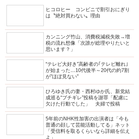
ヒコロヒー コンビニで割引おにぎり
は〝絶対買わない〟理由
カンニング竹山、消費税減税失敗→増
税の流れ想像「次誰が総理やりたいと
思います？」
“テレビ大好き”高齢者の｢テレビ離れ｣
が始まった…10代後半～20代の約7割
が”ほぼ見ない”
ひろゆき氏の妻・西村ゆか氏、新党結
成巡る“ブチギレ”投稿を謝罪「配慮に
欠けた行動でした」 夫婦で投稿
5年前のNHK性加害の出演者は「今も
普通の顔して芸能活動してる」ネット
「受信料を取るくらいなら詳細を伝え
よ」