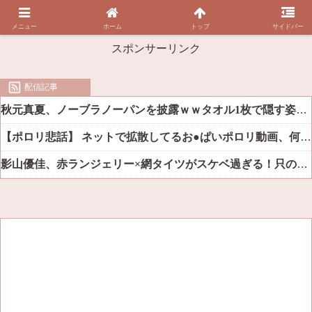
メニュー
ホーム
トップ
サイドバー
スポンサーリンク
配信記事
秋元真夏、ノーブラノーパンを披露ｗｗタオル1枚で隠す姿がほぼA●女優・・
【ポロリ悲話】 ネットで拡散してるお●ぱいポロリ動画、何故か叩かれる・・・
影山優佳、赤ランジェリー×網タイツがスケベ過ぎる！只の痴女だろ・・・