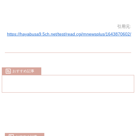
引用元:
https://hayabusa9.5ch.net/test/read.cgi/mnewsplus/1643870602/
おすすめ記事