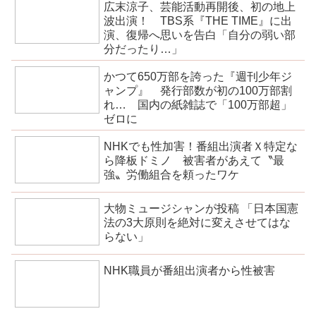
広末涼子、芸能活動再開後、初の地上
波出演！ TBS系『THE TIME』に出
演、復帰へ思いを告白「自分の弱い部
分だったり…」
かつて650万部を誇った『週刊少年ジ
ャンプ』 発行部数が初の100万部割
れ… 国内の紙雑誌で「100万部超」
ゼロに
NHKでも性加害！番組出演者Ｘ特定な
ら降板ドミノ 被害者があえて〝最
強〟労働組合を頼ったワケ
大物ミュージシャンが投稿 「日本国憲
法の3大原則を絶対に変えさせてはな
らない」
NHK職員が番組出演者から性被害