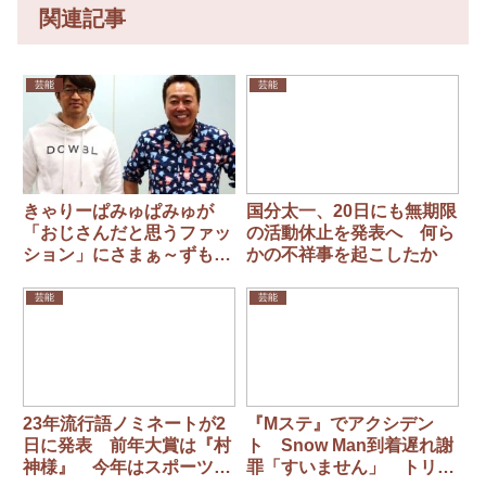
関連記事
芸能
芸能
きゃりーぱみゅぱみゅが
国分太一、20日にも無期限
「おじさんだと思うファッ
の活動休止を発表へ 何ら
ション」にさまぁ～ずも納
かの不祥事を起こしたか
得
芸能
芸能
23年流行語ノミネートが2
『Mステ』でアクシデン
日に発表 前年大賞は『村
ト Snow Man到着遅れ謝
神様』 今年はスポーツ界
罪「すいません」 トリ予