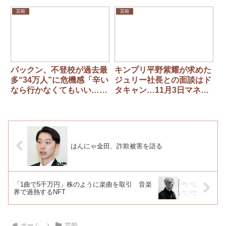
の『ペッパーミル』、『ア
定のL’Arc～en～Cielか急
レ』などがネットで予想
きょ繰り上がり
芸能
芸能
パックン、不登校が過去最
キンプリ平野紫耀が求めた
多“34万人”に危機感「辛い
ジュリー社長との面談はド
なら行かなくてもいい…で
タキャン…11月3日マネー
も卒業しないとできないこ
ジャーは告げた「明日発表
とは山ほどある」
する」
はんにゃ金田、詐欺被害を語る
「1曲で5千万円」株のように楽曲を取引 音楽
界で過熱するNFT
ホーム
芸能