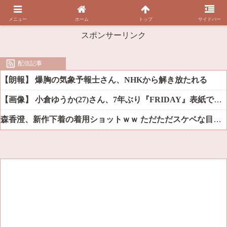
メニュー
ホーム
トップ
サイドバー
スポンサーリンク
配信記事
【朗報】 爆胸の気象予報士さん、NHKから解き放たれる
【画像】 小倉ゆうか(27)さん、7年ぶり『FRIDAY』表紙で神ボディ大解放
森香澄、新作下着の着用ショットｗｗ ただただスケベな目でしか見れんだろ！！