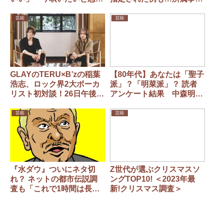
楽曲をカバー
所など3社に措置命令
芸能
芸能
GLAYのTERU×B’zの稲葉
【80年代】あなたは「聖子
浩志、ロック界2大ボーカ
派」？「明菜派」？ 読者
リスト初対談！26日午後9
アンケート結果 中森明菜
時からYouTubeで公開
ファンはデビュー曲で「一
瞬にして虜になった」
芸能
芸能
『水ダウ』ついにネタ切
Z世代が選ぶクリスマスソ
れ？ ネットの都市伝説調
ングTOP10! ＜2023年最
査も「これで1時間は長
新!クリスマス調査＞
い」