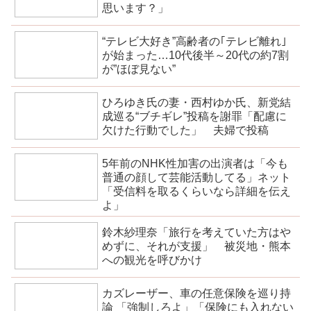
思います？」
“テレビ大好き”高齢者の｢テレビ離れ｣
が始まった…10代後半～20代の約7割
が”ほぼ見ない”
ひろゆき氏の妻・西村ゆか氏、新党結
成巡る“ブチギレ”投稿を謝罪「配慮に
欠けた行動でした」 夫婦で投稿
5年前のNHK性加害の出演者は「今も
普通の顔して芸能活動してる」ネット
「受信料を取るくらいなら詳細を伝え
よ」
鈴木紗理奈「旅行を考えていた方はや
めずに、それが支援」 被災地・熊本
への観光を呼びかけ
カズレーザー、車の任意保険を巡り持
論 「強制しろよ」「保険にも入れない