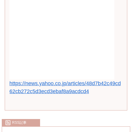
https://news.yahoo.co.jp/articles/48d7b42c49cd
62cb272c5d3ecd3ebaf8a9acdcd4
RSS記事