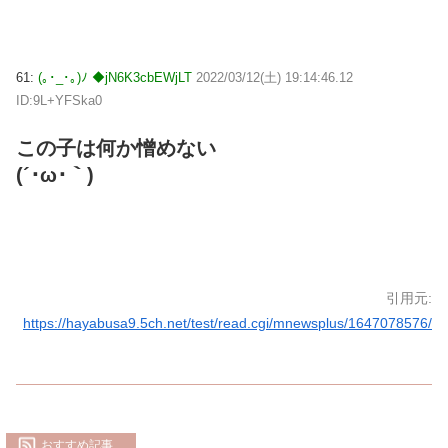
61:
(｡･_･｡)ﾉ ◆jN6K3cbEWjLT
2022/03/12(土) 19:14:46.12
ID:9L+YFSka0
この子は何か憎めない
(´･ω･｀)
引用元:
https://hayabusa9.5ch.net/test/read.cgi/mnewsplus/1647078576/
おすすめ記事