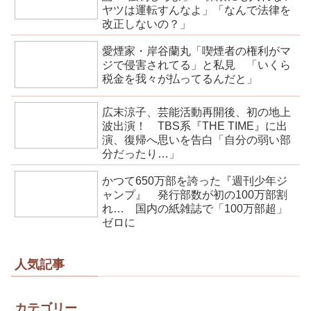
ヤツは運転すんなよ」「なんで法律を
改正しないの？」
愛煙家・岸谷蘭丸「喫煙者の権利がマ
ジで侵害されてる」と私見 「いくら
税金を我々が払ってるんだと」
広末涼子、芸能活動再開後、初の地上
波出演！ TBS系『THE TIME』に出
演、復帰へ思いを告白「自分の弱い部
分だったり…」
かつて650万部を誇った『週刊少年ジ
ャンプ』 発行部数が初の100万部割
れ… 国内の紙雑誌で「100万部超」
ゼロに
人気記事
カテゴリー