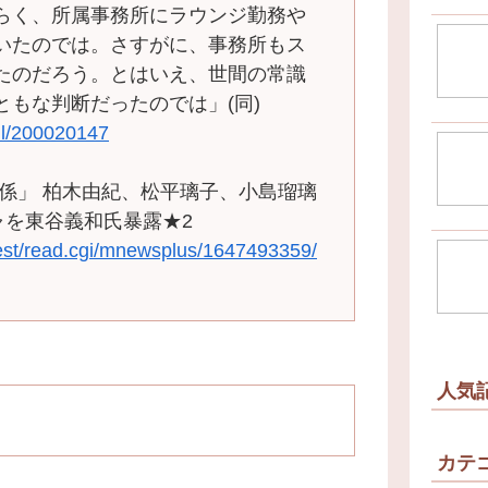
らく、所属事務所にラウンジ勤務や
いたのでは。さすがに、事務所もス
たのだろう。とはいえ、世間の常識
もな判断だったのでは」(同)
tail/200020147
係」 柏木由紀、松平璃子、小島瑠璃
ャを東谷義和氏暴露★2
test/read.cgi/mnewsplus/1647493359/
人気
カテ