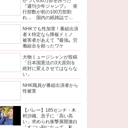
かつて650万部を誇った
『週刊少年ジャンプ』 発
行部数が初の100万部割
れ… 国内の紙雑誌で
「100万部超」ゼロに
NHKでも性加害！番組出演
者Ｘ特定なら降板ドミノ
被害者があえて〝最強〟労
働組合を頼ったワケ
大物ミュージシャンが投稿
「日本国憲法の3大原則を
絶対に変えさせてはならな
い」
NHK職員が番組出演者から
性被害
【バレー】185センチ・木
村沙織、息子に「高い高
い」求められ衝撃展開激白
「すごい列になって…私ア