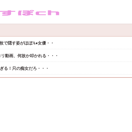
枚で隠す姿がほぼA●女優・・
ロリ動画、何故か叩かれる・・・
過ぎる！只の痴女だろ・・・