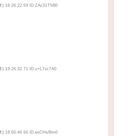
木) 16:26:22.59 ID:ZAc31T5B0
木) 19:26:32.71 ID:u+L7xc7A0
！
木) 18:50:46.56 ID:esCHs/Bm0