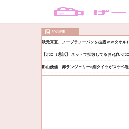
配信記事
秋元真夏、ノーブラノーパンを披露ｗｗタオル1
【ポロリ悲話】 ネットで拡散してるお●ぱいポ
影山優佳、赤ランジェリー×網タイツがスケベ