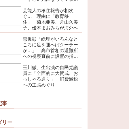
トラクションじゃないよみ
芸能人の移住報告が相次
たいな」
ぐ… 理由に「教育移
住」 菊地亜美、舟山久美
子、優木まおみらが海外へ
恵俊彰「総理がいろんなと
ころに足を運べばクーラー
が…」 高市首相の避難所
への視察直前に設置の指摘
で
玉川徹、生出演の自民党議
員に「全面的に大賛成、お
っしゃる通り」 消費減税
への主張めぐり
記事
ゴリー