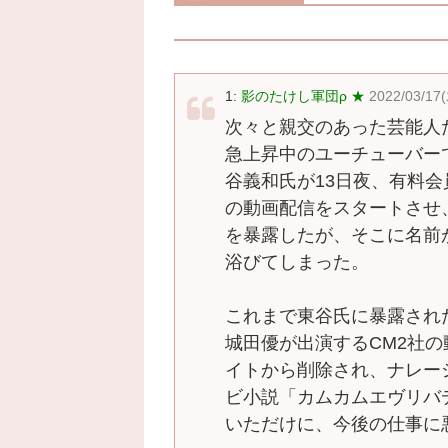
1:
影のたけし軍団ρ ★
2022/03/17
次々と親交のあった芸能人
急上昇中のユーチューバー
谷義和氏が13日夜、有料会
の動画配信をスタートさせ
を暴露したが、そこに名前
浴びてしまった。
これまで東谷氏に暴露され
城田優が出演するCM2社
イトから削除され、ナレー
ビ小説「カムカムエヴリバ
いただけに、今後の仕事に