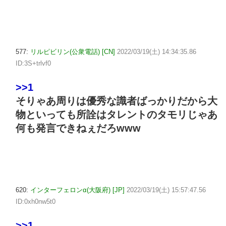
577:
リルピビリン(公衆電話) [CN]
2022/03/19(土) 14:34:35.86
ID:3S+trlvf0
>>1
そりゃあ周りは優秀な識者ばっかりだから大
物といっても所詮はタレントのタモリじゃあ
何も発言できねぇだろwww
620:
インターフェロンα(大阪府) [JP]
2022/03/19(土) 15:57:47.56
ID:0xh0nw5t0
>>1