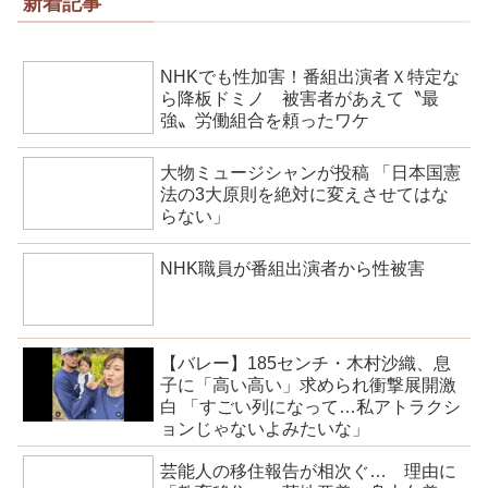
新着記事
NHKでも性加害！番組出演者Ｘ特定な
ら降板ドミノ 被害者があえて〝最
強〟労働組合を頼ったワケ
大物ミュージシャンが投稿 「日本国憲
法の3大原則を絶対に変えさせてはな
らない」
NHK職員が番組出演者から性被害
【バレー】185センチ・木村沙織、息
子に「高い高い」求められ衝撃展開激
白 「すごい列になって…私アトラクシ
ョンじゃないよみたいな」
芸能人の移住報告が相次ぐ… 理由に