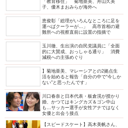
「教育移住」 菊地亜美、舟山久美
子、優木まおみらが海外へ
恵俊彰「総理がいろんなところに足を
運べばクーラーが…」 高市首相の避
難所への視察直前に設置の指摘で
玉川徹、生出演の自民党議員に「全面
的に大賛成、おっしゃる通り」 消費
減税への主張めぐり
】菊地亜美、マレーシアとの2拠点生
活を始めると報告「自分の中で“今しか
ない”と思ったんです」
川口春奈と日本代表・板倉滉が授かり
婚、かつてはキングカズ＆ゴン中山
も…サッカー選手が女性アナではなく
女優と出会う接点
【スピードスケート】高木美帆さん、