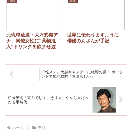
る君へ』、3位『相棒』
芸能
芸能
元琉球放送・大坪彩織ア
世界に伝わりますように
ナ、同僚女性に“薬物混
俳優のんさんが手記
入”ドリンクを飲ませ逮
捕 「まるで昼ドラ」な驚
愕事件
『報ステ』大越キャスターに絶賛の嵐！ ポーラ
ンドで現地取材「素晴らしい」
伊藤英明「遊ぶでしょ、そりゃ」やんちゃだっ
た若手時代
ホーム
芸能