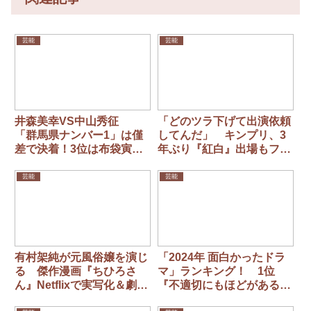
芸能
芸能
井森美幸VS中山秀征
「どのツラ下げて出演依頼
「群馬県ナンバー1」は僅
してんだ」 キンプリ、3
差で決着！3位は布袋寅
年ぶり『紅白』出場もファ
泰、4位は篠原涼子、5位は
ン複雑… 禍根残すNHK
氷室京介
のトイレ報道
芸能
芸能
有村架純が元風俗嬢を演じ
「2024年 面白かったドラ
る 傑作漫画『ちひろさ
マ」ランキング！ 1位
ん』Netflixで実写化＆劇場
『不適切にもほどがある！
公開
（ふてほど）』、2位『光