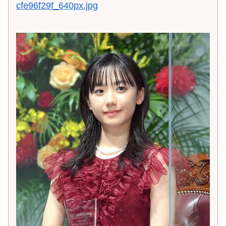
cfe96f29f_640px.jpg