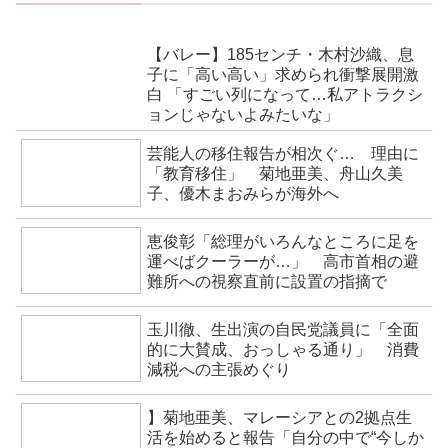
【バレー】185センチ・木村沙織、息
子に「高い高い」求められ衝撃展開激
白 「すごい列になって…私アトラクシ
ョンじゃないよみたいな」
芸能人の移住報告が相次ぐ… 理由に
「教育移住」 菊地亜美、舟山久美
子、優木まおみらが海外へ
恵俊彰「総理がいろんなところに足を
運べばクーラーが…」 高市首相の避
難所への視察直前に設置の指摘で
玉川徹、生出演の自民党議員に「全面
的に大賛成、おっしゃる通り」 消費
減税への主張めぐり
】菊地亜美、マレーシアとの2拠点生
活を始めると報告「自分の中で“今しか