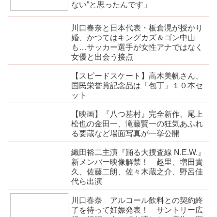
ない”と思ったんです」
川口春奈と日本代表・板倉滉が授かり
婚、かつてはキングカズ＆ゴン中山
も…サッカー選手が女性アナではなく
女優と出会う接点
【スピードスケート】高木美帆さん、
国民栄誉賞記念品は「包丁」１０本セ
ット
【映画】『八つ墓村』完全新作、尾上
松也の金田一、滝藤賢一の狂気あふれ
る要蔵など場面写真が一挙公開
織田裕二主演『踊る大捜査線 N.E.W.』
新メンバー映像解禁！ 趣里、増田貴
久、佐藤二朗、佐々木蔵之介、野呂佳
代ら出演
川口春奈 アルコール飲料との契約終
了を待って妊娠発表！ サントリー広