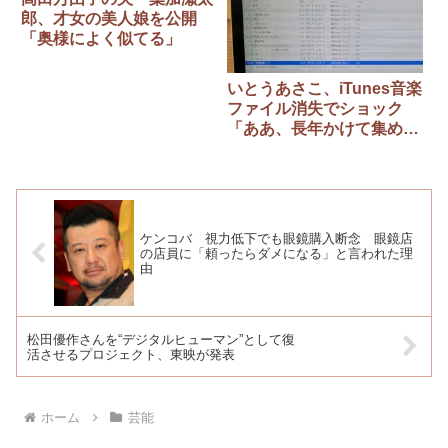
郎、才女の美人娘を公開
「奥様によく似てる」
いとうあさこ、iTunes音楽
ファイル消失でショック
「ああ、長年かけて集めた
莫大な数の名曲たちよ」サ
ザンのCDを再度取り込み
ケンコバ 視力低下でも眼鏡購入断念 眼鏡店
の店員に「頼ったらダメになる」と言われた理
由
松田優作さんを“デジタルヒューマン”として復
活させるプロジェクト、東映が発表
ホーム
芸能