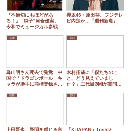
『不適切にもほどがあ
櫻坂46・原田葵、フジテレ
る！』 “純子”河合優実、
ビ内定か…『週刊新潮』
令和でミュージカル参戦に
ネット驚き「歌まで上手い
のかよ！」
芸能
芸能
鳥山明さん死去で発覚 中
木村拓哉に「僕たちのこ
国で「ドラゴンボール」キ
と、どう見えていまし
ャラが勝手に商標登録され
た？」三代目ØMIが質問！
ていた！
木村の回答は…？
芸能
芸能
上田晋也、疑問を感じる言
「X JAPAN」Toshlと