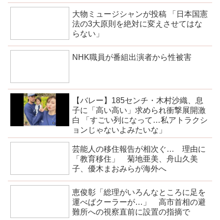
大物ミュージシャンが投稿 「日本国憲
法の3大原則を絶対に変えさせてはな
らない」
NHK職員が番組出演者から性被害
【バレー】185センチ・木村沙織、息
子に「高い高い」求められ衝撃展開激
白 「すごい列になって…私アトラクシ
ョンじゃないよみたいな」
芸能人の移住報告が相次ぐ… 理由に
「教育移住」 菊地亜美、舟山久美
子、優木まおみらが海外へ
恵俊彰「総理がいろんなところに足を
運べばクーラーが…」 高市首相の避
難所への視察直前に設置の指摘で