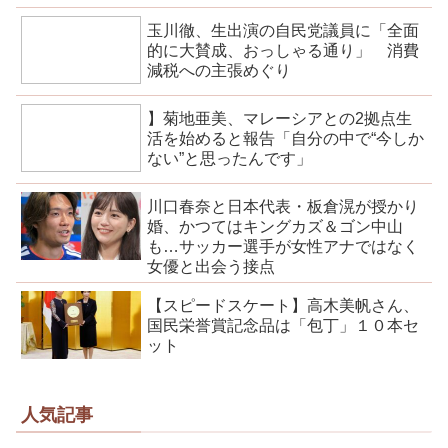
玉川徹、生出演の自民党議員に「全面
的に大賛成、おっしゃる通り」 消費
減税への主張めぐり
】菊地亜美、マレーシアとの2拠点生
活を始めると報告「自分の中で“今しか
ない”と思ったんです」
川口春奈と日本代表・板倉滉が授かり
婚、かつてはキングカズ＆ゴン中山
も…サッカー選手が女性アナではなく
女優と出会う接点
【スピードスケート】高木美帆さん、
国民栄誉賞記念品は「包丁」１０本セ
ット
人気記事