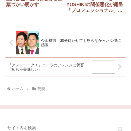
葉づかい明かす
YOSHIKIの関係悪化が露呈
「プロフェッショナル」で
映像の使用許可申請を
Toshlサイドが拒否
今田耕司 30分待たせても怒らなかった女優に
感激
『アメトーーク！』コーラのアレンジに賛否
「めちゃ美味しい」
ホーム
芸能