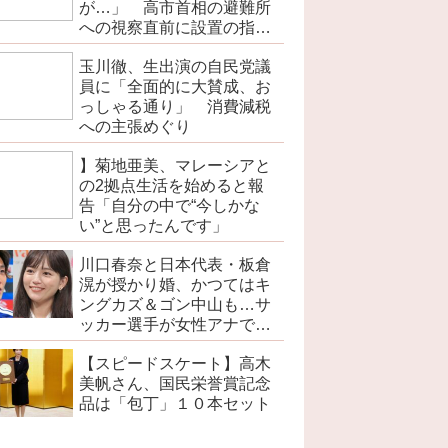
が…」 高市首相の避難所
への視察直前に設置の指摘
で
玉川徹、生出演の自民党議
員に「全面的に大賛成、お
っしゃる通り」 消費減税
への主張めぐり
】菊地亜美、マレーシアと
の2拠点生活を始めると報
告「自分の中で“今しかな
い”と思ったんです」
川口春奈と日本代表・板倉
滉が授かり婚、かつてはキ
ングカズ＆ゴン中山も…サ
ッカー選手が女性アナでは
なく女優と出会う接点
【スピードスケート】高木
美帆さん、国民栄誉賞記念
品は「包丁」１０本セット