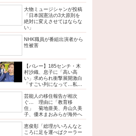
大物ミュージシャンが投稿
「日本国憲法の3大原則を
絶対に変えさせてはならな
い」
NHK職員が番組出演者から
性被害
【バレー】185センチ・木
村沙織、息子に「高い高
い」求められ衝撃展開激白
「すごい列になって…私ア
トラクションじゃないよみ
芸能人の移住報告が相次
たいな」
ぐ… 理由に「教育移
住」 菊地亜美、舟山久美
子、優木まおみらが海外へ
恵俊彰「総理がいろんなと
ころに足を運べばクーラー