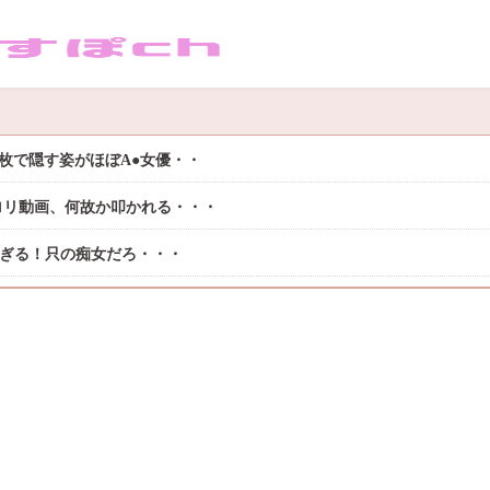
枚で隠す姿がほぼA●女優・・
ロリ動画、何故か叩かれる・・・
過ぎる！只の痴女だろ・・・