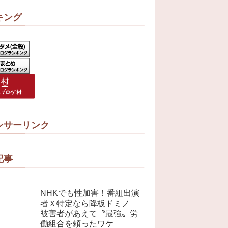
キング
ンサーリンク
記事
NHKでも性加害！番組出演
者Ｘ特定なら降板ドミノ
被害者があえて〝最強〟労
働組合を頼ったワケ