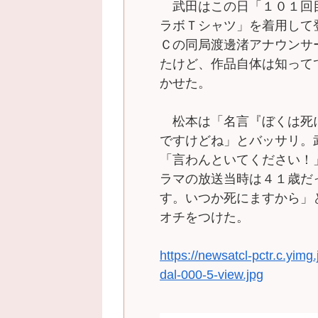
武田はこの日「１０１回目
ラボＴシャツ」を着用して
Ｃの同局渡邊渚アナウンサ
たけど、作品自体は知って
かせた。
松本は「名言『ぼくは死
ですけどね」とバッサリ。
「言わんといてください！
ラマの放送当時は４１歳だ
す。いつか死にますから」
オチをつけた。
https://newsatcl-pctr.c.yim
dal-000-5-view.jpg