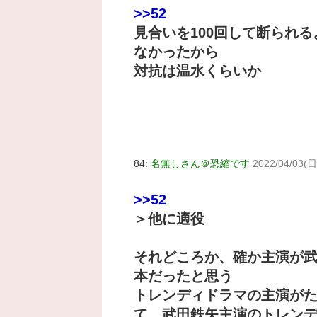
>>52
見合いを100回して断られ
なかったから
対抗は温水くらいか
84:
名無しさん＠恐縮です
2022/04/03(日
>>52
＞他に適役
それどころか、確か主演が
本だったと思う
トレンディドラマの主演が
て、武田鉄矢主演のトレン