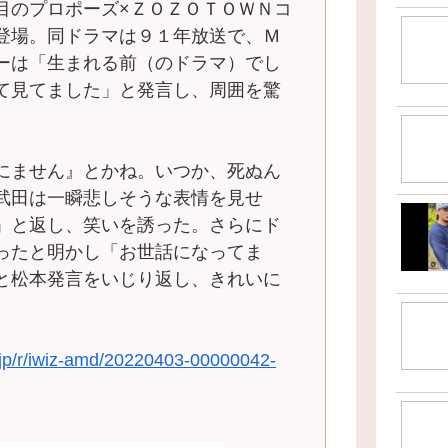
のプロポーズ×ＺＯＺＯＴＯＷＮコ
登場。同ドラマは９１年放送で、Ｍ
ーは「生まれる前（のドラマ）でし
て見てました」と発言し、周囲を驚
にません』とかね。いつか、死ぬん
武田は一瞬悲しそうな表情を見せ
」と返し、笑いを誘った。さらにド
ったと明かし「お世話になってま
と松本発言をいじり返し、きれいに
g.jp/r/iwiz-amd/20220403-00000042-