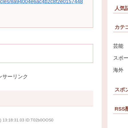
rticles/8a94004e6ac4b2c8f2e0157448
人気
カテ
芸能
スポ
海外
ンサーリンク
スポ
RSS
) 13:18:31.03 ID:T02b0OOS0