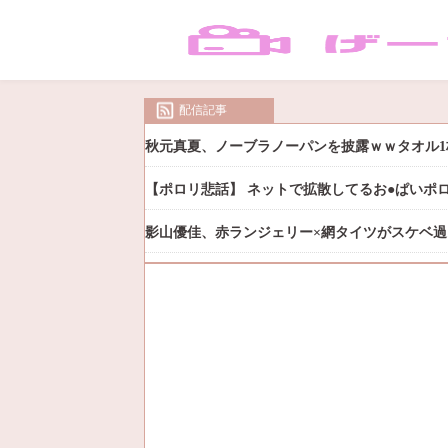
配信記事
秋元真夏、ノーブラノーパンを披露ｗｗタオル1
【ポロリ悲話】 ネットで拡散してるお●ぱいポ
影山優佳、赤ランジェリー×網タイツがスケベ