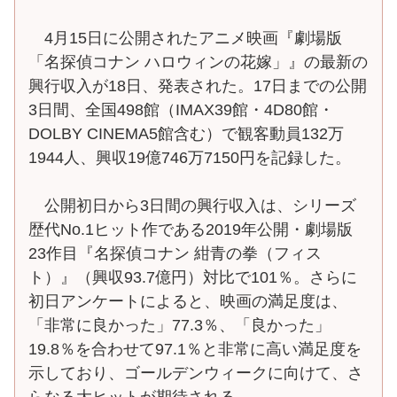
4月15日に公開されたアニメ映画『劇場版
「名探偵コナン ハロウィンの花嫁」』の最新の
興行収入が18日、発表された。17日までの公開
3日間、全国498館（IMAX39館・4D80館・
DOLBY CINEMA5館含む）で観客動員132万
1944人、興収19億746万7150円を記録した。
公開初日から3日間の興行収入は、シリーズ
歴代No.1ヒット作である2019年公開・劇場版
23作目『名探偵コナン 紺青の拳（フィス
ト）』（興収93.7億円）対比で101％。さらに
初日アンケートによると、映画の満足度は、
「非常に良かった」77.3％、「良かった」
19.8％を合わせて97.1％と非常に高い満足度を
示しており、ゴールデンウィークに向けて、さ
らなる大ヒットが期待される。