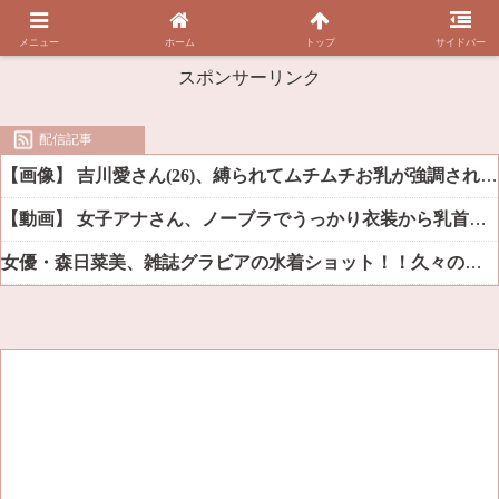
メニュー
ホーム
トップ
サイドバー
スポンサーリンク
配信記事
【画像】 吉川愛さん(26)、縛られてムチムチお乳が強調されてしまう
【動画】 女子アナさん、ノーブラでうっかり衣装から乳首が透けてしまう放送事故ｗｗｗ
女優・森日菜美、雑誌グラビアの水着ショット！！久々の姿にファン悶絶ｗｗ