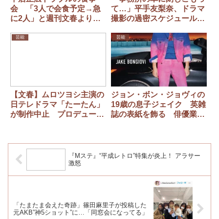
会 「3人で会食予定→急
て…」平手友梨奈、ドラマ
に2人」と週刊文春より先
撮影の過密スケジュール化
に報じた『女性セブン』は
で“ドタキャン癖”再発か
訂正せず… フジの取材に
芸能
芸能
回答
【文春】ムロツヨシ主演の
ジョン・ボン・ジョヴィの
日テレドラマ「たーたん」
19歳の息子ジェイク 英雑
が制作中止 プロデューサ
誌の表紙を飾る 俳優業の
ーが「今はできない。別の
ためにロンドンに移住
企画をやりましょう」
『Mステ』“平成レトロ”特集が炎上！ アラサー
激怒
「たまたま会えた奇跡」篠田麻里子が投稿した
元AKB”神5ショット”に…「同窓会になってる」