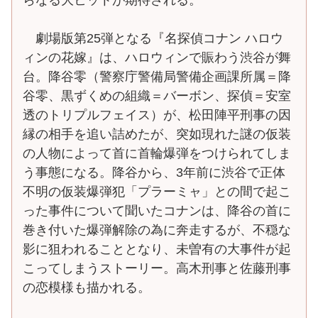
劇場版第25弾となる『名探偵コナン ハロウ
ィンの花嫁』は、ハロウィンで賑わう渋谷が舞
台。降谷零（警察庁警備局警備企画課所属＝降
谷零、黒ずくめの組織＝バーボン、探偵＝安室
透のトリプルフェイス）が、松田陣平刑事の因
縁の相手を追い詰めたが、突如現れた謎の仮装
の人物によって首に首輪爆弾をつけられてしま
う事態になる。降谷から、3年前に渋谷で正体
不明の仮装爆弾犯「プラーミャ」との間で起こ
った事件について聞いたコナンは、降谷の首に
巻き付いた爆弾解除の為に奔走するが、不穏な
影に狙われることとなり、未曽有の大事件が起
こってしまうストーリー。高木刑事と佐藤刑事
の恋模様も描かれる。