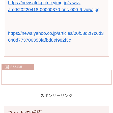
https://newsatcl-pctr.c.yimg.jp/r/iwiz-
amd/20220418-00000370-oric-000-6-view.jpg
https://news.yahoo.co.jp/articles/00f58d2f7c6d3
640d773706353fafbd8ef982f3c
RSS記事
スポンサーリンク