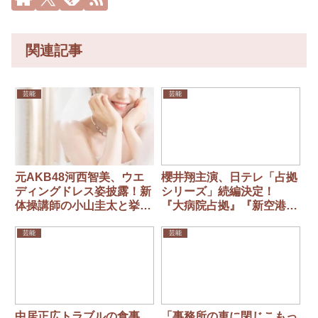
関連記事
芸能
芸能
元AKB48河西智美、ウエ
櫻井翔主演、日テレ「占拠
ディングドレス姿披露！新
シリーズ」続編決定！
体操講師の小山圭太と挙式
『大病院占拠』『新空港占
報告
拠』に続き3作目「嘘だ
ろ？」
芸能
芸能
中居正広トラブルの食事
「事務所の車に閉じこもっ