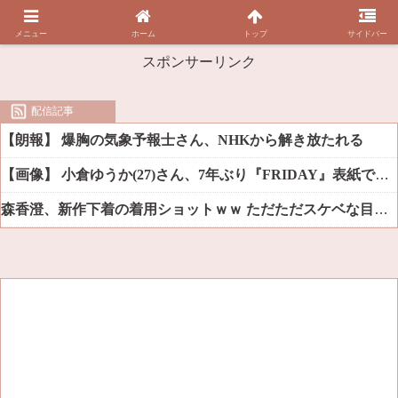
メニュー
ホーム
トップ
サイドバー
スポンサーリンク
配信記事
【朗報】 爆胸の気象予報士さん、NHKから解き放たれる
【画像】 小倉ゆうか(27)さん、7年ぶり『FRIDAY』表紙で神ボディ大解放
森香澄、新作下着の着用ショットｗｗ ただただスケベな目でしか見れんだろ！！