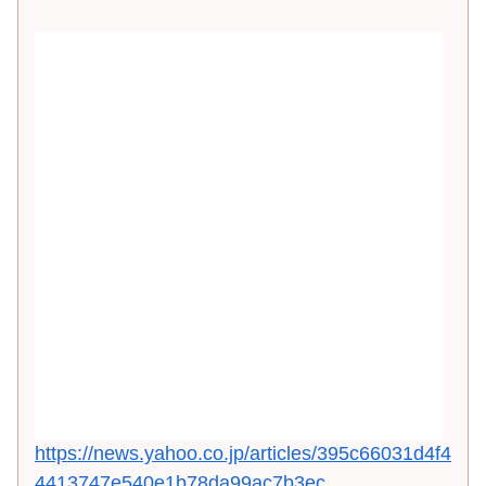
https://news.yahoo.co.jp/articles/395c66031d4f4
4413747e540e1b78da99ac7b3ec