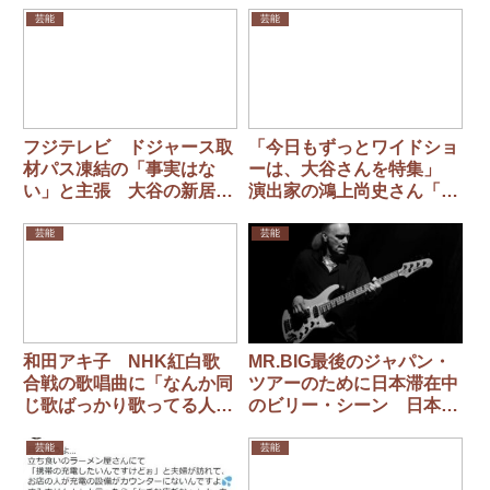
芸能
芸能
フジテレビ ドジャース取
「今日もずっとワイドショ
材パス凍結の「事実はな
ーは、大谷さんを特集」
い」と主張 大谷の新居詳
演出家の鴻上尚史さん「テ
細報道では謝罪
レビはゆっくりと自殺して
いる」とテレビのあり方に
芸能
芸能
私見
和田アキ子 NHK紅白歌
MR.BIG最後のジャパン・
合戦の歌唱曲に「なんか同
ツアーのために日本滞在中
じ歌ばっかり歌ってる人お
のビリー・シーン 日本の
るよね」
セブン-イレブンを称賛
芸能
芸能