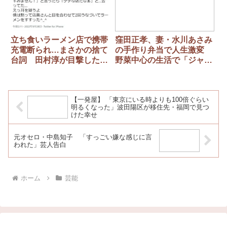
立ち食いラーメン店で携帯
窪田正孝、妻・水川あさみ
充電断られ…まさかの捨て
の手作り弁当で人生激変
台詞 田村淳が目撃した非
野菜中心の生活で「ジャン
常識客
ク料理ってすごいなと…」
【一発屋】 「東京にいる時よりも100倍ぐらい
明るくなった」波田陽区が移住先・福岡で見つ
けた幸せ
元オセロ・中島知子 「すっごい嫌な感じに言
われた」芸人告白
ホーム
芸能