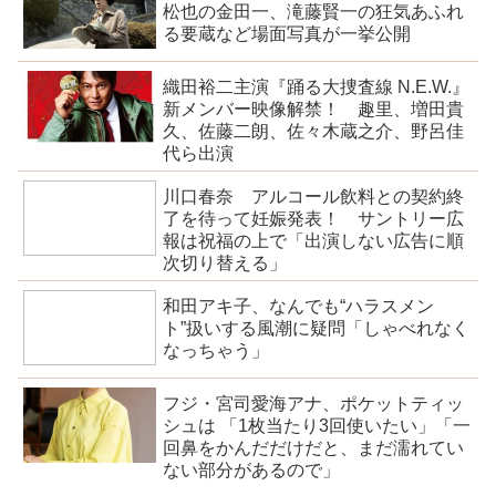
松也の金田一、滝藤賢一の狂気あふれ
る要蔵など場面写真が一挙公開
織田裕二主演『踊る大捜査線 N.E.W.』
新メンバー映像解禁！ 趣里、増田貴
久、佐藤二朗、佐々木蔵之介、野呂佳
代ら出演
川口春奈 アルコール飲料との契約終
了を待って妊娠発表！ サントリー広
報は祝福の上で「出演しない広告に順
次切り替える」
和田アキ子、なんでも“ハラスメン
ト”扱いする風潮に疑問「しゃべれなく
なっちゃう」
フジ・宮司愛海アナ、ポケットティッ
シュは 「1枚当たり3回使いたい」「一
回鼻をかんだだけだと、まだ濡れてい
ない部分があるので」