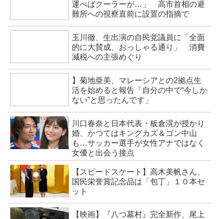
運べばクーラーが…」 高市首相の避
難所への視察直前に設置の指摘で
玉川徹、生出演の自民党議員に「全面
的に大賛成、おっしゃる通り」 消費
減税への主張めぐり
】菊地亜美、マレーシアとの2拠点生
活を始めると報告「自分の中で“今しか
ない”と思ったんです」
川口春奈と日本代表・板倉滉が授かり
婚、かつてはキングカズ＆ゴン中山
も…サッカー選手が女性アナではなく
女優と出会う接点
【スピードスケート】高木美帆さん、
国民栄誉賞記念品は「包丁」１０本セ
ット
【映画】『八つ墓村』完全新作、尾上